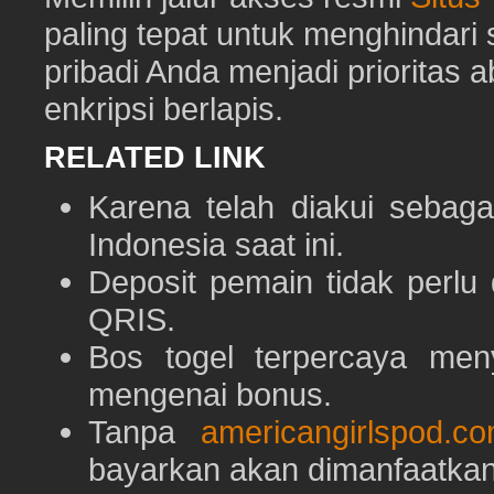
paling tepat untuk menghindar
pribadi Anda menjadi prioritas 
enkripsi berlapis.
RELATED LINK
Karena telah diakui sebaga
Indonesia saat ini.
Deposit pemain tidak perlu
QRIS.
Bos togel terpercaya men
mengenai bonus.
Tanpa
americangirlspod.c
bayarkan akan dimanfaatkan