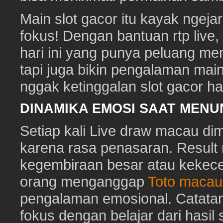
Main slot gacor itu kayak ngeja
fokus! Dengan bantuan rtp live
hari ini yang punya peluang me
tapi juga bikin pengalaman mai
nggak ketinggalan slot gacor hari
DINAMIKA EMOSI SAAT MEN
Setiap kali Live draw macau di
karena rasa penasaran. Resu
kegembiraan besar atau kekec
orang menganggap
Toto macau
pengalaman emosional. Catat
fokus dengan belajar dari hasil