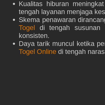
Kualitas hiburan meningka
tengah layanan menjaga kest
Skema penawaran dirancan
Togel
di tengah susunan h
konsisten.
Daya tarik muncul ketika p
Togel Online
di tengah naras