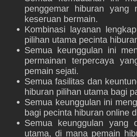
penggemar hiburan yang
keseruan bermain.
Kombinasi layanan lengka
pilihan utama pecinta hibur
Semua keunggulan ini me
permainan terpercaya yan
pemain sejati.
Semua fasilitas dan keuntu
hiburan pilihan utama bagi p
Semua keunggulan ini meng
bagi pecinta hiburan online 
Semua keunggulan yang 
utama, di mana pemain hi