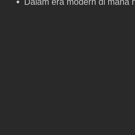
Dalam era modern di mana h
togelpede.id
tetap menjadi pi
unggulan.
Dengan komitmen tingg
menghadirkan sistem can
dengan standar keamanan s
Berbagai fitur inovatif yang
memberikan nilai tambah ba
terpercaya
dengan pasaran p
Keamanan data pribadi k
enkripsi tinggi yang tahan da
Soal privasi nggak perlu 
udah terenkripsi dan tahan g
Layanan pelanggan yang ra