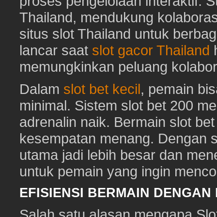
proses pengelolaan interaktif. St
Thailand, mendukung kolaboras
situs slot Thailand untuk berbag
lancar saat
slot gacor Thailand
h
memungkinkan peluang kolabora
Dalam
slot bet kecil
, pemain bi
minimal. Sistem slot bet 200 m
adrenalin naik. Bermain slot be
kesempatan menang. Dengan sl
utama jadi lebih besar dan me
untuk pemain yang ingin mencob
EFISIENSI BERMAIN DENGAN
Salah satu alasan mengapa Slot