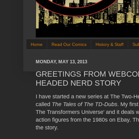
Home
Read Our Comics
History & Staff
Su
MONDAY, MAY 13, 2013
GREETINGS FROM WEBCOM
HEADED NERD STORY
I have started a new series at The Two-
called
The Tales of The TD-Dubs
. My firs
The Transformers Universe' and it deals w
action figures from the 1980s on Ebay. Th
the story.