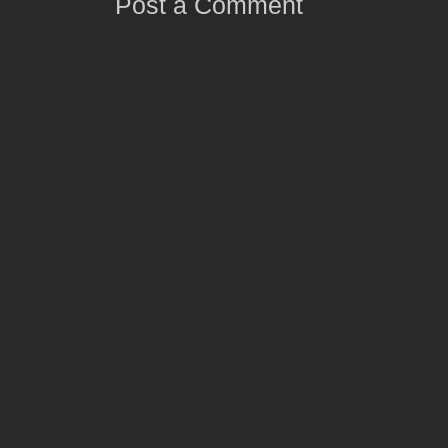
Post a Comment