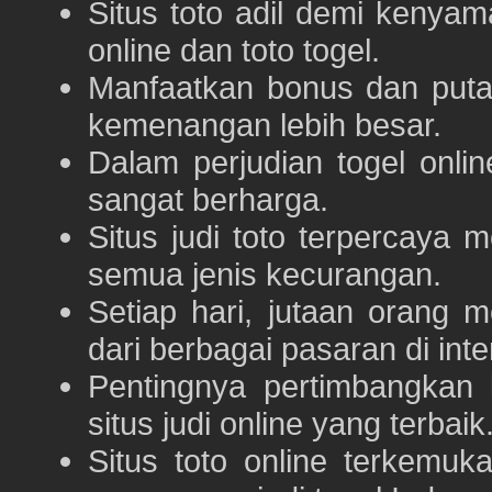
Situs toto adil demi keny
online dan toto togel.
Manfaatkan bonus dan put
kemenangan lebih besar.
Dalam perjudian togel onli
sangat berharga.
Situs judi toto terpercaya
semua jenis kecurangan.
Setiap hari, jutaan orang 
dari berbagai pasaran di inte
Pentingnya pertimbangka
situs judi online yang terbaik
Situs toto online terkem