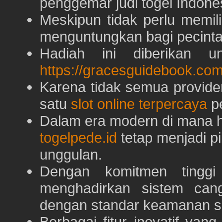
penggemar judi togel Indone
Meskipun tidak perlu memil
menguntungkan bagi pecinta 
Hadiah ini diberikan u
https://gracesguidebook.com
Karena tidak semua provid
satu
slot online terpercaya
pe
Dalam era modern di mana h
togelpede.id
tetap menjadi pi
unggulan.
Dengan komitmen tingg
menghadirkan sistem can
dengan standar keamanan s
Berbagai fitur inovatif yang