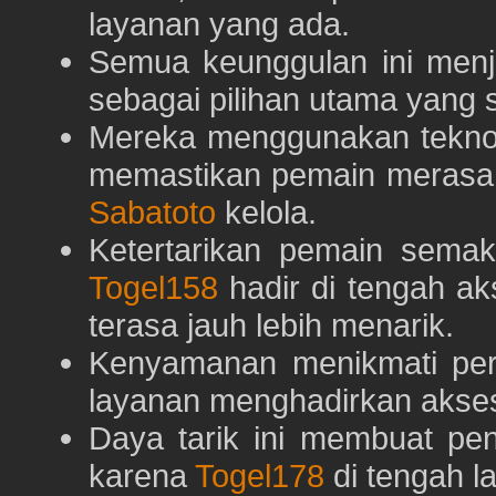
layanan yang ada.
Semua keunggulan ini menj
sebagai pilihan utama yang s
Mereka menggunakan teknolo
memastikan pemain merasa 
Sabatoto
kelola.
Ketertarikan pemain semaki
Togel158
hadir di tengah ak
terasa jauh lebih menarik.
Kenyamanan menikmati pe
layanan menghadirkan akses 
Daya tarik ini membuat pe
karena
Togel178
di tengah l