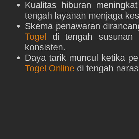
Kualitas hiburan meningka
tengah layanan menjaga kest
Skema penawaran dirancan
Togel
di tengah susunan h
konsisten.
Daya tarik muncul ketika p
Togel Online
di tengah naras