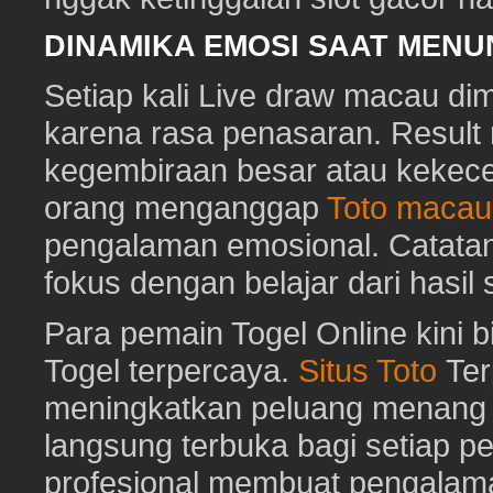
DINAMIKA EMOSI SAAT MEN
Setiap kali Live draw macau di
karena rasa penasaran. Resu
kegembiraan besar atau kekec
orang menganggap
Toto macau
pengalaman emosional. Catat
fokus dengan belajar dari hasil
Para pemain Togel Online kini 
Togel terpercaya.
Situs Toto
Ter
meningkatkan peluang menang To
langsung terbuka bagi setiap p
profesional membuat pengalam