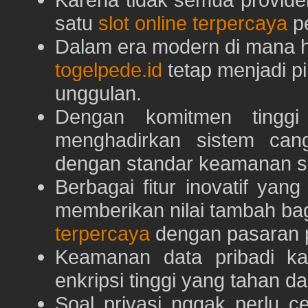
satu
slot online terpercaya
pe
Dalam era modern di mana h
togelpede.id
tetap menjadi pi
unggulan.
Dengan komitmen tingg
menghadirkan sistem can
dengan standar keamanan s
Berbagai fitur inovatif yang
memberikan nilai tambah ba
terpercaya
dengan pasaran p
Keamanan data pribadi k
enkripsi tinggi yang tahan da
Soal privasi nggak perlu 