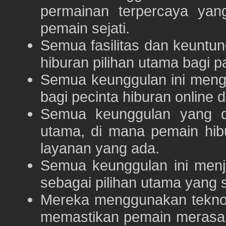
permainan terpercaya yan
pemain sejati.
Semua fasilitas dan keuntu
hiburan pilihan utama bagi p
Semua keunggulan ini meng
bagi pecinta hiburan online 
Semua keunggulan yang 
utama, di mana pemain hi
layanan yang ada.
Semua keunggulan ini menj
sebagai pilihan utama yang s
Mereka menggunakan teknolo
memastikan pemain merasa 