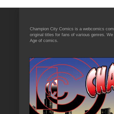
Champion City Comics is a webcomics commu
original titles for fans of various genres. 
Age of comics.