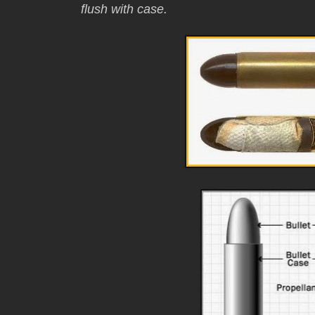
flush with case.