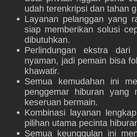
udah terenkripsi dan tahan g
Layanan pelanggan yang ra
siap memberikan solusi ce
dibutuhkan.
Perlindungan ekstra dar
nyaman, jadi pemain bisa f
khawatir.
Semua kemudahan ini m
penggemar hiburan yang
keseruan bermain.
Kombinasi layanan lengka
pilihan utama pecinta hibur
Semua keunggulan ini me