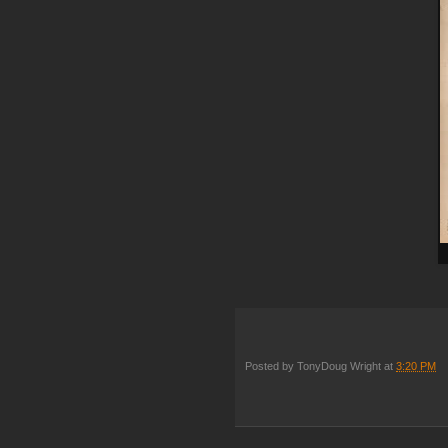
Posted by
TonyDoug Wright
at
3:20 PM