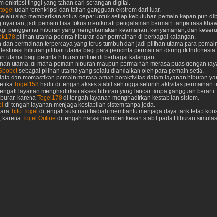
m enkripsi tinggi yang tahan dari serangan digital.
togel
udah terenkripsi dan tahan gangguan ekstrem dari luar.
elalu siap memberikan solusi cepat untuk setiap kebutuhan pemain kapan pun di
 nyaman, jadi pemain bisa fokus menikmati pengalaman bermain tanpa rasa khawa
bagi penggemar hiburan yang mengutamakan keamanan, kenyamanan, dan keseru
ok178
pilihan utama pecinta hiburan dan permainan di berbagai kalangan.
 dan permainan terpercaya yang terus tumbuh dan jadi pilihan utama para pemain 
stinasi hiburan pilihan utama bagi para pencinta permainan daring di Indonesia.
an utama bagi pecinta hiburan online di berbagai kalangan.
ihan utama, di mana pemain hiburan maupun permainan merasa puas dengan lay
Sbobet
sebagai pilihan utama yang selalu diandalkan oleh para pemain setia.
 data dan memastikan pemain merasa aman beraktivitas dalam layanan hiburan y
ketika
Togel158
hadir di tengah akses stabil sehingga seluruh aktivitas permainan t
tengah layanan menghadirkan akses hiburan yang lancar tanpa gangguan berarti.
iburan karena
Togel178
di tengah layanan menghadirkan kestabilan sistem.
el
di tengah layanan menjaga kestabilan sistem tanpa jeda.
tara
Toto Togel
di tengah susunan hadiah membantu menjaga daya tarik tetap kons
, karena
Togel Online
di tengah narasi memberi kesan stabil pada Hiburan simulas