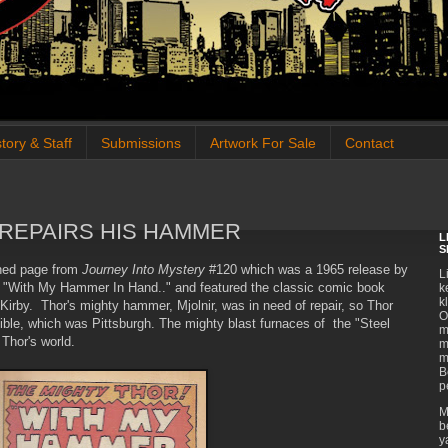
tory & Staff
Submissions
Artwork For Sale
Contact
 REPAIRS HIS HAMMER
L
S
nned page from
Journey Into Mystery
#120 which was a 1965 release by
L
d "With My Hammer In Hand.." and featured the classic comic book
k
k
Kirby. Thor's mighty hammer, Mjolnir, was in need of repair, so Thor
O
ible, which was Pittsburgh. The mighty blast furnaces of the "Steel
m
 Thor's world.
m
m
B
p
M
b
y