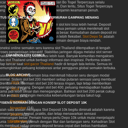
ecara adil dan transparan. Layanan dari Bo Togel Terpercaya selalu
engutamakan kepuasan para pemain. Dan tentu, Situs Togel Terpercaya
ang bermitra dengan Bandar Togel menjamin keamanan penuh.
ITUS SLOT GACOR DEPOSIT 5K TERMURAH GAMPANG MENANG
engan adanya Slot Depo 5k, bermain slot kini bisa lebih hemat. Deposit
ecil ini memberi kesempatan pada semua pemain untuk menikmati slot
nline tanpa harus mengeluarkan dana besar. Kemudahan dalam deposit ini
embuat pemain bisa bermain dengan lebih fleksibel.
Slot Depo 5k
adalah
olusi ideal bagi mereka yang ingin bermain dengan biaya rendah.
oneksi online semakin seru karena slot Thailand ditempatkan di tengah
roses pengelolaan interaktif. Stabilitas jaringan dijaga melalui slot server
CHAMPION CITY COMICS
hailand, mendukung kolaborasi lebih luas. Banyak komunitas mengakses
itus slot Thailand untuk berbagi informasi dan inspirasi. Performa sistem
Loading...
etap lancar saat
slot gacor Thailand
hadir di tengah tata kelola. Semua ini
emungkinkan peluang kolaborasi antar pengguna global semakin terbuka.
BLOG ARCHIVE
alam
slot bet kecil
, pemain bisa menikmati hiburan seru dengan modal
inimal. Sistem slot bet 200 memberi setiap putaran sensasi yang membuat
►
2015
(8)
drenalin naik. Bermain slot bet 100 terasa ringan, tapi tetap memberikan
esempatan menang. Dengan slot bet 400, peluang mendapatkan hadiah
►
2014
(34)
tama jadi lebih besar dan menegangkan. Bahkan slot bet 200 perak cukup
ntuk pemain yang ingin mencoba keberuntungan tanpa takut rugi.
▼
2013
(156)
December
(14)
FISIENSI BERMAIN DENGAN KONSEP SLOT DEPOSIT 10K
November
(14)
alah satu alasan mengapa Slot Deposit 10k begitu diminati adalah karena
onsepnya yang hemat, praktis, dan tetap menawarkan sensasi
October
(11)
emenangan besar. Pemain hanya perlu Depo 10k untuk mulai menjelajahi
September
(4)
unia
Slot 10k
yang penuh dengan fitur dan tantangan seru. Kehadiran Slot
ris membuat setiap proses deposit terasa cepat dan bebas hambatan.
August
(10)