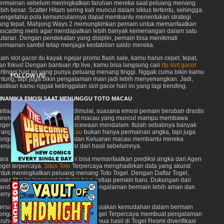
ermainan sebelum meningkatkan taruhan mereka saat peluang menang
ebih besar. Scatter Hitam sering kali muncul dalam siklus tertentu, sehingga
engetahui pola kemunculannya dapat membantu menentukan strategi
ang tepat. Mahjong Ways 2 memungkinkan pemain untuk memanfaatkan
ascading reels agar mendapatkan lebih banyak kemenangan dalam satu
utaran. Dengan pendekatan yang disiplin, pemain bisa menikmati
ermainan sambil tetap menjaga kestabilan saldo mereka.
ain slot gacor itu kayak ngejar promo flash sale, kamu harus cepet, tepat,
an fokus! Dengan bantuan rtp live, kamu bisa langsung cari
rtp slot gacor
ertinggi hari ini yang punya peluang menang tinggi. Nggak cuma bikin kamu
FOLLOW US!
ntung, tapi juga bikin pengalaman main jadi lebih menyenangkan. Jadi,
astikan kamu nggak ketinggalan slot gacor hari ini yang lagi trending.
INAMIKA EMOSI SAAT MENUNGGU TOTO MACAU
etiap kali Live draw macau dimulai, suasana emosi pemain berubah drastis
arena rasa penasaran. Result macau yang muncul mampu membawa
egembiraan besar atau kekecewaan mendalam. Itulah sebabnya banyak
rang menganggap
Toto macau
bukan hanya permainan angka, tapi juga
engalaman emosional. Catatan Keluaran macau membantu mereka
enjaga fokus dengan belajar dari hasil sebelumnya.
ara pemain Togel Online kini bisa memanfaatkan prediksi angka dari Agen
ogel terpercaya.
Situs Toto
Terpercaya menghadirkan data yang akurat
ntuk meningkatkan peluang menang Toto Togel. Dengan Daftar Togel,
kses fitur ini langsung terbuka bagi setiap pemain baru. Dukungan dari
andar Togel profesional membuat pengalaman bermain lebih aman dan
enyenangkan.
ersama
Situs Togel
, kamu akan merasakan kemudahan dalam bermain
engan fitur modern. Bergabung di Togel Terpercaya membuat pengalaman
aruhan lebih nyaman dan efisien. Semua hasil di Togel Resmi diverifikasi