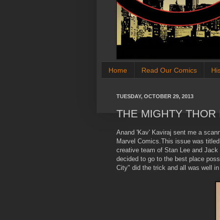
Home
Read Our Comics
His
TUESDAY, OCTOBER 29, 2013
THE MIGHTY THOR
Anand 'Kav' Kaviraj sent me a sca
Marvel Comics.This issue was title
creative team of Stan Lee and Jack 
decided to go to the best place poss
City" did the trick and all was well in