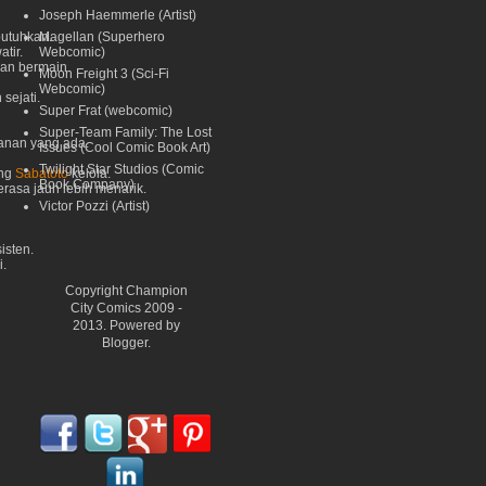
Joseph Haemmerle (Artist)
butuhkan.
Magellan (Superhero
tir.
Webcomic)
an bermain.
Moon Freight 3 (Sci-Fi
Webcomic)
sejati.
Super Frat (webcomic)
Super-Team Family: The Lost
anan yang ada.
Issues (Cool Comic Book Art)
Twilight Star Studios (Comic
ang
Sabatoto
kelola.
Book Company)
erasa jauh lebih menarik.
Victor Pozzi (Artist)
isten.
i.
Copyright Champion
City Comics 2009 -
2013. Powered by
Blogger.