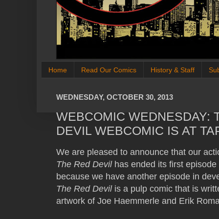
Home
Read Our Comics
History & Staff
Su
WEDNESDAY, OCTOBER 30, 2013
WEBCOMIC WEDNESDAY: 
DEVIL WEBCOMIC IS AT TA
We are pleased to announce that our acti
The Red Devil
has ended its first episode a
because we have another episode in deve
The Red Devil
is a pulp comic that is wri
artwork of Joe Haemmerle and Erik Roma