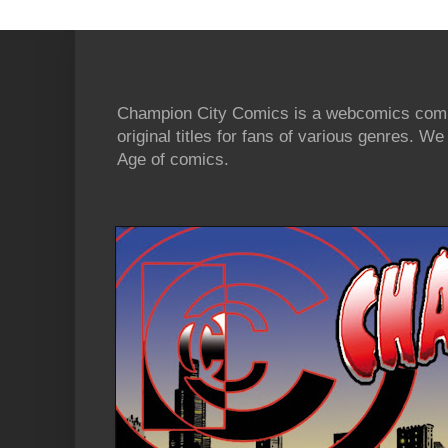
Champion City Comics is a webcomics commu
original titles for fans of various genres. 
Age of comics.