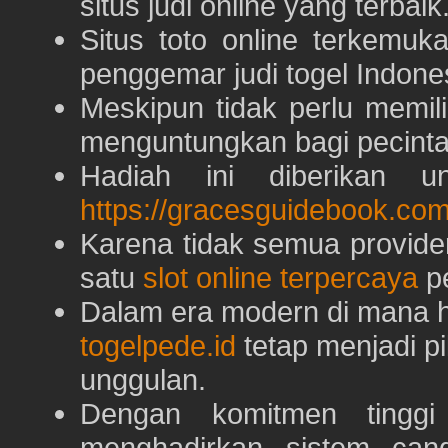
situs judi online yang terbaik
Situs toto online terkem
penggemar judi togel Indone
Meskipun tidak perlu memil
menguntungkan bagi pecinta 
Hadiah ini diberikan u
https://gracesguidebook.com
Karena tidak semua provid
satu
slot online terpercaya
pe
Dalam era modern di mana h
togelpede.id
tetap menjadi pi
unggulan.
Dengan komitmen tingg
menghadirkan sistem can