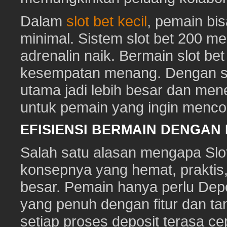
Dalam
slot bet kecil
, pemain bi
minimal. Sistem slot bet 200 m
adrenalin naik. Bermain slot be
kesempatan menang. Dengan sl
utama jadi lebih besar dan me
untuk pemain yang ingin mencob
EFISIENSI BERMAIN DENGAN
Salah satu alasan mengapa Slot
konsepnya yang hemat, prakti
besar. Pemain hanya perlu Depo
yang penuh dengan fitur dan ta
setiap proses deposit terasa c