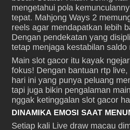
mengetahui pola kemunculanny
tepat. Mahjong Ways 2 memung
reels agar mendapatkan lebih 
Dengan pendekatan yang disipl
tetap menjaga kestabilan saldo
Main slot gacor itu kayak ngeja
fokus! Dengan bantuan rtp live
hari ini yang punya peluang me
tapi juga bikin pengalaman mai
nggak ketinggalan slot gacor hari
DINAMIKA EMOSI SAAT MEN
Setiap kali Live draw macau di