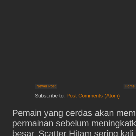
Newer Post
Home
Subscribe to:
Post Comments (Atom)
Pemain yang cerdas akan memul
permainan sebelum meningkatk
besar. Scatter Hitam sering kal