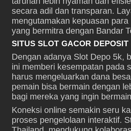
taruhan lebih nyaman dan efisie
secara adil dan transparan. Lay
mengutamakan kepuasan para pe
yang bermitra dengan Bandar 
SITUS SLOT GACOR DEPOSI
Dengan adanya Slot Depo 5k, ber
ini memberi kesempatan pada s
harus mengeluarkan dana besa
pemain bisa bermain dengan leb
bagi mereka yang ingin bermai
Koneksi online semakin seru ka
proses pengelolaan interaktif. St
Thailand, mendukung kolaboras