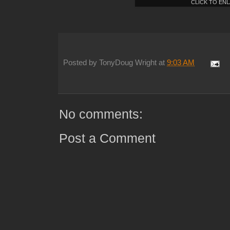
CLICK TO EN
Posted by
TonyDoug Wright
at
9:03 AM
No comments:
Post a Comment