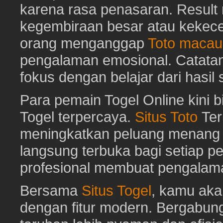
karena rasa penasaran. Resu
kegembiraan besar atau kekec
orang menganggap
Toto macau
pengalaman emosional. Catat
fokus dengan belajar dari hasil
Para pemain Togel Online kini 
Togel terpercaya.
Situs Toto
Ter
meningkatkan peluang menang To
langsung terbuka bagi setiap p
profesional membuat pengalam
Bersama
Situs Togel
, kamu ak
dengan fitur modern. Bergabun