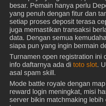
besar. Pemain hanya perlu Depo
yang penuh dengan fitur dan ta
setiap proses deposit terasa c
juga memastikan transaksi ber
data. Dengan semua kemudahan i
siapa pun yang ingin bermain d
Turnamen open registration ini
info daftarnya ada di
toto slot
. 
asal spam skill.
Mode battle royale dengan map 
reward login meningkat, misi har
server bikin matchmaking lebih