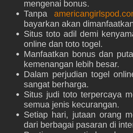
mengenai bonus.
Tanpa
americangirlspod.c
bayarkan akan dimanfaatkan
Situs toto adil demi keny
online dan toto togel.
Manfaatkan bonus dan put
kemenangan lebih besar.
Dalam perjudian togel onli
sangat berharga.
Situs judi toto terpercaya
semua jenis kecurangan.
Setiap hari, jutaan orang 
dari berbagai pasaran di inte