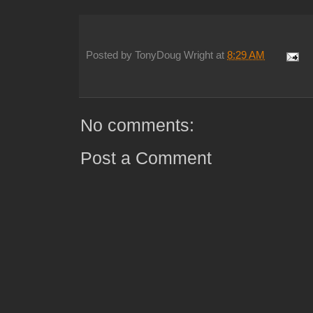
Posted by
TonyDoug Wright
at
8:29 AM
No comments:
Post a Comment