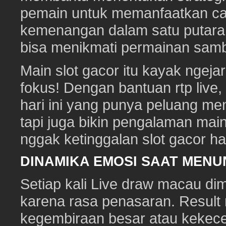
pemain untuk memanfaatkan ca
kemenangan dalam satu putaran
bisa menikmati permainan sambi
Main slot gacor itu kayak ngeja
fokus! Dengan bantuan rtp live
hari ini yang punya peluang me
tapi juga bikin pengalaman mai
nggak ketinggalan slot gacor hari
DINAMIKA EMOSI SAAT MEN
Setiap kali Live draw macau di
karena rasa penasaran. Resu
kegembiraan besar atau kekec