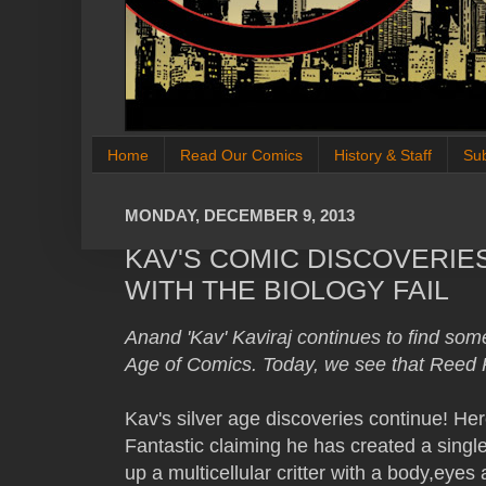
Home
Read Our Comics
History & Staff
Su
MONDAY, DECEMBER 9, 2013
KAV'S COMIC DISCOVERIE
WITH THE BIOLOGY FAIL
Anand 'Kav' Kaviraj continues to find som
Age of Comics. Today, we see that Reed R
Kav's silver age discoveries continue! He
Fantastic claiming he has created a single
up a multicellular critter with a body,e