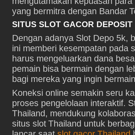
mengutamakan kepuasan para pe
yang bermitra dengan Bandar 
SITUS SLOT GACOR DEPOSI
Dengan adanya Slot Depo 5k, ber
ini memberi kesempatan pada s
harus mengeluarkan dana besa
pemain bisa bermain dengan leb
bagi mereka yang ingin bermai
Koneksi online semakin seru ka
proses pengelolaan interaktif. St
Thailand, mendukung kolaboras
situs slot Thailand untuk berbag
lancar saat
slot gacor Thailand
h