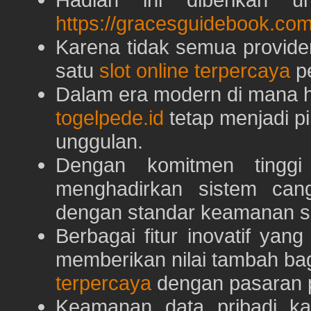
https://gracesguidebook.com
Karena tidak semua provid
satu
slot online terpercaya
pe
Dalam era modern di mana h
togelpede.id
tetap menjadi pi
unggulan.
Dengan komitmen tingg
menghadirkan sistem can
dengan standar keamanan s
Berbagai fitur inovatif yang
memberikan nilai tambah ba
terpercaya
dengan pasaran p
Keamanan data pribadi k