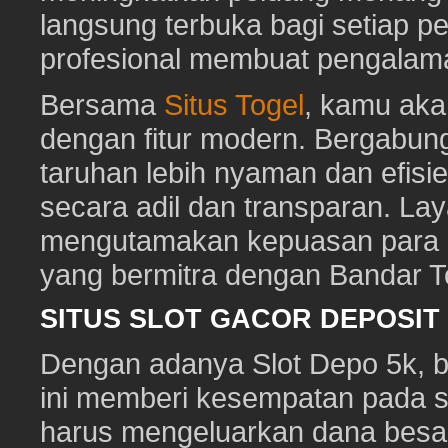
langsung terbuka bagi setiap p
profesional membuat pengalam
Bersama
Situs Togel
, kamu ak
dengan fitur modern. Bergabun
taruhan lebih nyaman dan efisie
secara adil dan transparan. Lay
mengutamakan kepuasan para pe
yang bermitra dengan Bandar 
SITUS SLOT GACOR DEPOSI
Dengan adanya Slot Depo 5k, ber
ini memberi kesempatan pada s
harus mengeluarkan dana besa