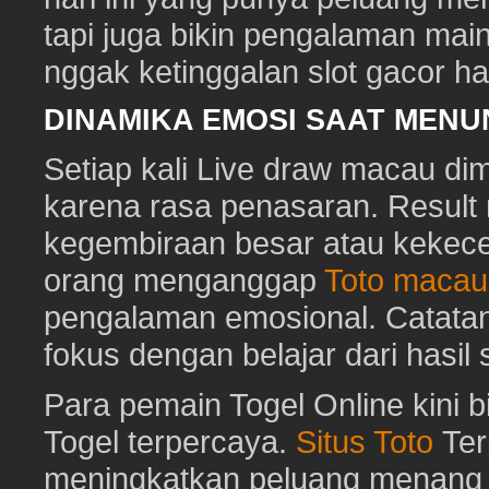
tapi juga bikin pengalaman mai
nggak ketinggalan slot gacor hari
DINAMIKA EMOSI SAAT MEN
Setiap kali Live draw macau di
karena rasa penasaran. Resu
kegembiraan besar atau kekec
orang menganggap
Toto macau
pengalaman emosional. Catat
fokus dengan belajar dari hasil
Para pemain Togel Online kini 
Togel terpercaya.
Situs Toto
Ter
meningkatkan peluang menang To