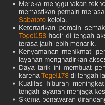
Mereka menggunakan teknolo
memastikan pemain merasa 
Sabatoto
kelola.
Ketertarikan pemain semaki
Togel158
hadir di tengah ak
terasa jauh lebih menarik.
Kenyamanan menikmati pe
layanan menghadirkan akses 
Daya tarik ini membuat pe
karena
Togel178
di tengah l
Kualitas hiburan meningka
tengah layanan menjaga kest
Skema penawaran dirancan