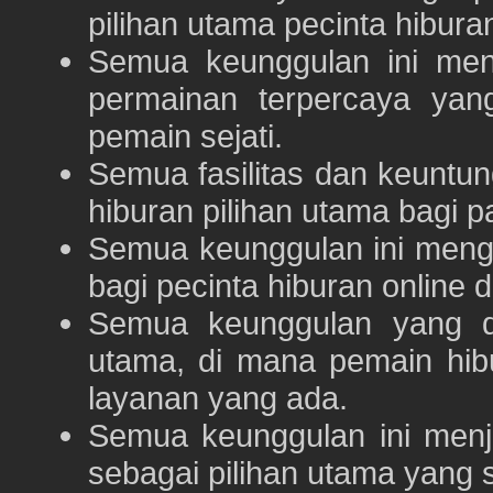
pilihan utama pecinta hibur
Semua keunggulan ini me
permainan terpercaya yan
pemain sejati.
Semua fasilitas dan keuntu
hiburan pilihan utama bagi p
Semua keunggulan ini meng
bagi pecinta hiburan online 
Semua keunggulan yang 
utama, di mana pemain hi
layanan yang ada.
Semua keunggulan ini menj
sebagai pilihan utama yang s