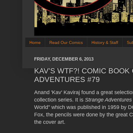
Home
Read Our Comics
History & Staff
Su
FRIDAY, DECEMBER 6, 2013
KAV'S WTF?! COMIC BOOK
ADVENTURES #79
Anand 'Kav' Kaviraj found a great selecti
collection series. It is
Strange Adventures
World" which was published in 1959 by D
Fox, the pencils were done by the great C
the cover art.