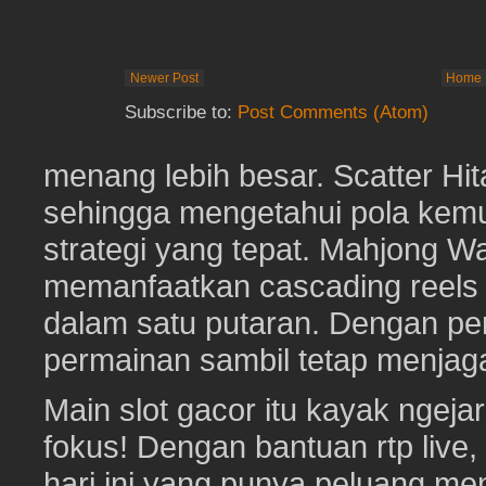
Newer Post
Home
Subscribe to:
Post Comments (Atom)
menang lebih besar. Scatter Hit
sehingga mengetahui pola ke
strategi yang tepat. Mahjong 
memanfaatkan cascading reels
dalam satu putaran. Dengan pen
permainan sambil tetap menjaga
Main slot gacor itu kayak ngeja
fokus! Dengan bantuan rtp live
hari ini yang punya peluang me