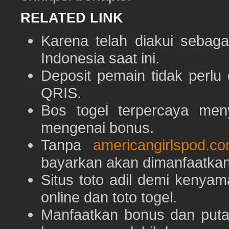
RELATED LINK
Karena telah diakui sebaga
Indonesia saat ini.
Deposit pemain tidak perlu
QRIS.
Bos togel terpercaya men
mengenai bonus.
Tanpa
americangirlspod.c
bayarkan akan dimanfaatkan
Situs toto adil demi keny
online dan toto togel.
Manfaatkan bonus dan put