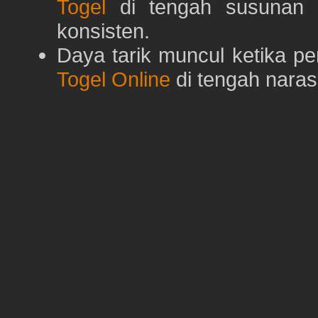
Togel
di tengah susunan h
konsisten.
Daya tarik muncul ketika p
Togel Online
di tengah naras