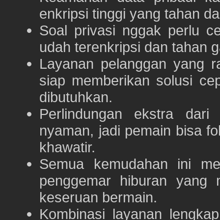
enkripsi tinggi yang tahan da
Soal privasi nggak perlu 
udah terenkripsi dan tahan g
Layanan pelanggan yang ra
siap memberikan solusi ce
dibutuhkan.
Perlindungan ekstra dar
nyaman, jadi pemain bisa f
khawatir.
Semua kemudahan ini m
penggemar hiburan yang
keseruan bermain.
Kombinasi layanan lengka