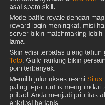
asal spam skill.
Mode battle royale dengan map 
reward login meningkat, misi har
server bikin matchmaking lebih
lama.
Skin edisi terbatas ulang tahun 
Toto
. Guild ranking bikin pers
poin terbanyak.
Memilih jalur akses resmi
Situs
paling tepat untuk menghindar
pribadi Anda menjadi prioritas 
enkripsi berlapis.