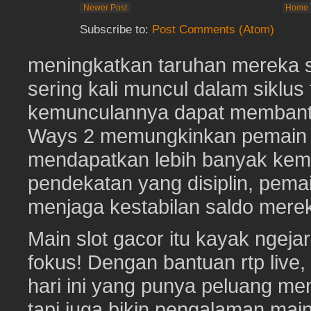
Newer Post
Home
Subscribe to:
Post Comments (Atom)
meningkatkan taruhan mereka s
sering kali muncul dalam siklus
kemunculannya dapat membantu
Ways 2 memungkinkan pemain u
mendapatkan lebih banyak kem
pendekatan yang disiplin, pema
menjaga kestabilan saldo mere
Main slot gacor itu kayak ngeja
fokus! Dengan bantuan rtp live
hari ini yang punya peluang me
tapi juga bikin pengalaman mai