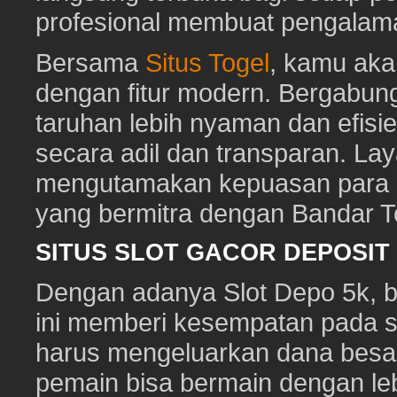
profesional membuat pengalam
Bersama
Situs Togel
, kamu ak
dengan fitur modern. Bergabun
taruhan lebih nyaman dan efisie
secara adil dan transparan. Lay
mengutamakan kepuasan para pe
yang bermitra dengan Bandar 
SITUS SLOT GACOR DEPOSI
Dengan adanya Slot Depo 5k, ber
ini memberi kesempatan pada s
harus mengeluarkan dana besa
pemain bisa bermain dengan leb