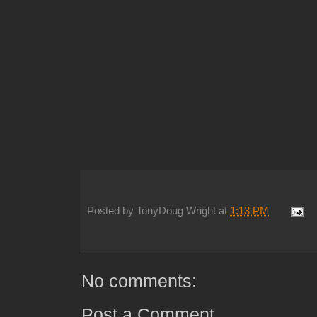
Posted by
TonyDoug Wright
at
1:13 PM
No comments:
Post a Comment