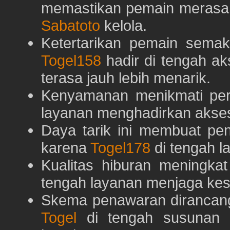
memastikan pemain merasa 
Sabatoto
kelola.
Ketertarikan pemain semaki
Togel158
hadir di tengah ak
terasa jauh lebih menarik.
Kenyamanan menikmati pe
layanan menghadirkan akses 
Daya tarik ini membuat pe
karena
Togel178
di tengah l
Kualitas hiburan meningka
tengah layanan menjaga kest
Skema penawaran dirancan
Togel
di tengah susunan h