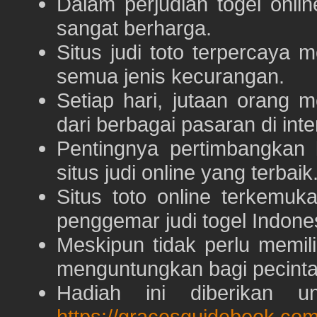
Dalam perjudian togel onli
sangat berharga.
Situs judi toto terpercaya
semua jenis kecurangan.
Setiap hari, jutaan orang 
dari berbagai pasaran di inte
Pentingnya pertimbangka
situs judi online yang terbaik
Situs toto online terkem
penggemar judi togel Indone
Meskipun tidak perlu memil
menguntungkan bagi pecinta 
Hadiah ini diberikan u
https://gracesguidebook.com