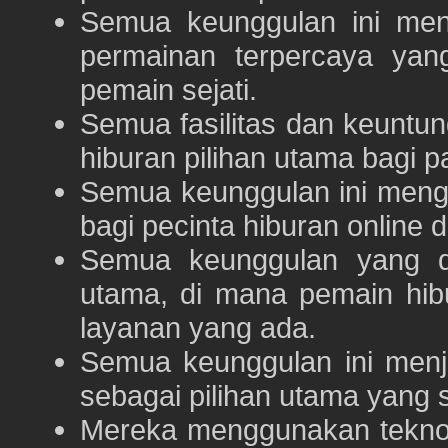
Semua keunggulan ini me
permainan terpercaya yan
pemain sejati.
Semua fasilitas dan keuntu
hiburan pilihan utama bagi p
Semua keunggulan ini meng
bagi pecinta hiburan online 
Semua keunggulan yang 
utama, di mana pemain hi
layanan yang ada.
Semua keunggulan ini menj
sebagai pilihan utama yang s
Mereka menggunakan teknolo