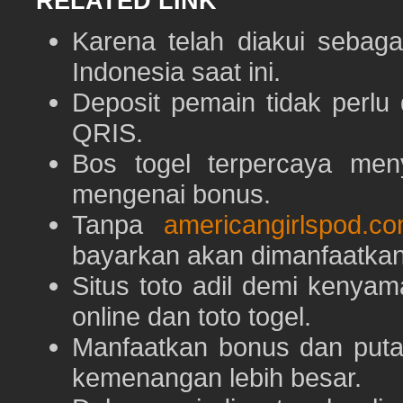
RELATED LINK
Karena telah diakui sebaga
Indonesia saat ini.
Deposit pemain tidak perlu
QRIS.
Bos togel terpercaya men
mengenai bonus.
Tanpa
americangirlspod.c
bayarkan akan dimanfaatkan
Situs toto adil demi keny
online dan toto togel.
Manfaatkan bonus dan put
kemenangan lebih besar.