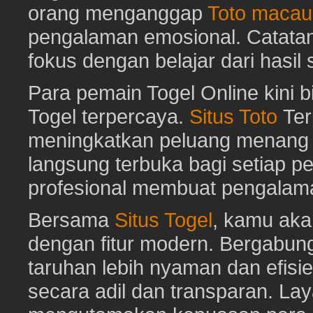
orang menganggap
Toto macau
pengalaman emosional. Catat
fokus dengan belajar dari hasil
Para pemain Togel Online kini 
Togel terpercaya.
Situs Toto
Ter
meningkatkan peluang menang To
langsung terbuka bagi setiap p
profesional membuat pengalam
Bersama
Situs Togel
, kamu ak
dengan fitur modern. Bergabun
taruhan lebih nyaman dan efisie
secara adil dan transparan. Lay