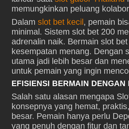
memungkinkan peluang kolabora
Dalam
slot bet kecil
, pemain bi
minimal. Sistem slot bet 200 m
adrenalin naik. Bermain slot be
kesempatan menang. Dengan sl
utama jadi lebih besar dan me
untuk pemain yang ingin mencob
EFISIENSI BERMAIN DENGAN
Salah satu alasan mengapa Slot
konsepnya yang hemat, prakti
besar. Pemain hanya perlu Depo
yang penuh dengan fitur dan ta