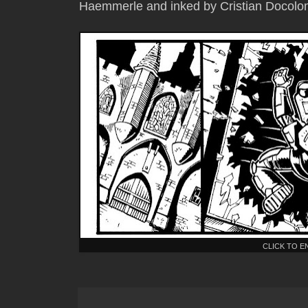
Haemmerle and inked by Cristian Docolo
CLICK TO 