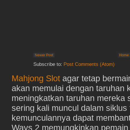
Newer Post
Home
Subscribe to:
Post Comments (Atom)
Mahjong Slot
agar tetap bermai
akan memulai dengan taruhan k
meningkatkan taruhan mereka s
sering kali muncul dalam siklus
kemunculannya dapat membantu
Ways 2 memungkinkan pemain u