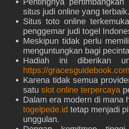
Pentingnya pertimbangka
situs judi online yang terbaik
Situs toto online terkem
penggemar judi togel Indone
Meskipun tidak perlu memil
menguntungkan bagi pecinta 
Hadiah ini diberikan u
https://gracesguidebook.com
Karena tidak semua provid
satu
slot online terpercaya
pe
Dalam era modern di mana h
togelpede.id
tetap menjadi pi
unggulan.
Dengan komitmen tingg