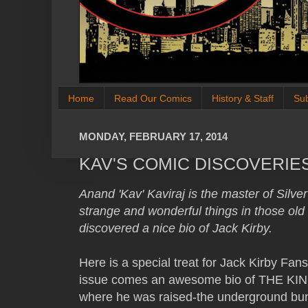
Home
Read Our Comics
History & Staff
Su
MONDAY, FEBRUARY 17, 2014
KAV'S COMIC DISCOVERIES
Anand 'Kav' Kaviraj is the master of Silv
strange and wonderful things in those ol
discovered a nice bio of Jack Kirby.
Here is a special treat for Jack Kirby Fan
issue comes an awesome bio of THE KIN
where he was raised-the underground b