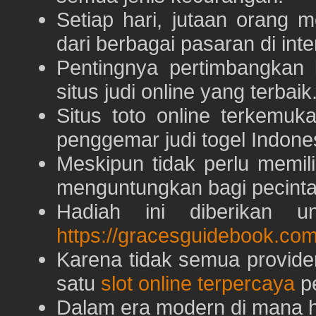
Setiap hari, jutaan orang 
dari berbagai pasaran di inte
Pentingnya pertimbangka
situs judi online yang terbaik
Situs toto online terkem
penggemar judi togel Indone
Meskipun tidak perlu memil
menguntungkan bagi pecinta 
Hadiah ini diberikan u
https://gracesguidebook.com
Karena tidak semua provid
satu
slot online terpercaya
pe
Dalam era modern di mana h