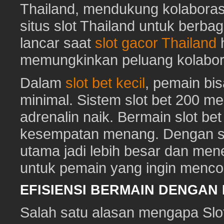
Thailand, mendukung kolaboras
situs slot Thailand untuk berbag
lancar saat
slot gacor Thailand
h
memungkinkan peluang kolabora
Dalam
slot bet kecil
, pemain bi
minimal. Sistem slot bet 200 m
adrenalin naik. Bermain slot be
kesempatan menang. Dengan sl
utama jadi lebih besar dan me
untuk pemain yang ingin mencob
EFISIENSI BERMAIN DENGAN
Salah satu alasan mengapa Slot