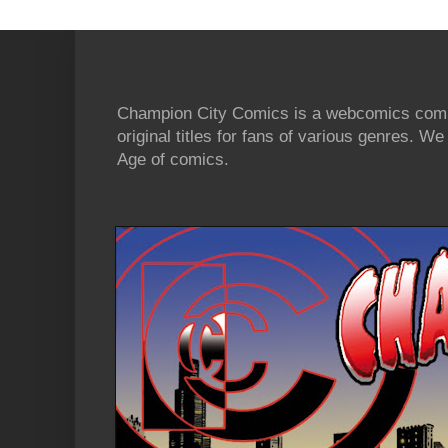
Champion City Comics is a webcomics commu
original titles for fans of various genres. 
Age of comics.