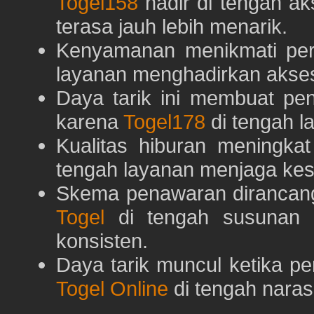
Togel158
hadir di tengah ak
terasa jauh lebih menarik.
Kenyamanan menikmati pe
layanan menghadirkan akses 
Daya tarik ini membuat pe
karena
Togel178
di tengah l
Kualitas hiburan meningka
tengah layanan menjaga kest
Skema penawaran dirancan
Togel
di tengah susunan h
konsisten.
Daya tarik muncul ketika p
Togel Online
di tengah naras