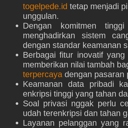
togelpede.id
tetap menjadi pi
unggulan.
Dengan komitmen tingg
menghadirkan sistem can
dengan standar keamanan s
Berbagai fitur inovatif yang
memberikan nilai tambah ba
terpercaya
dengan pasaran p
Keamanan data pribadi k
enkripsi tinggi yang tahan da
Soal privasi nggak perlu 
udah terenkripsi dan tahan g
Layanan pelanggan yang ra