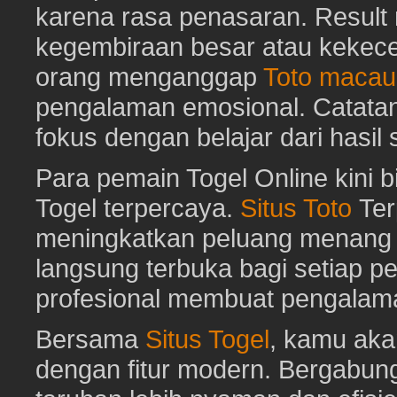
karena rasa penasaran. Resu
kegembiraan besar atau kekec
orang menganggap
Toto macau
pengalaman emosional. Catat
fokus dengan belajar dari hasil
Para pemain Togel Online kini 
Togel terpercaya.
Situs Toto
Ter
meningkatkan peluang menang To
langsung terbuka bagi setiap p
profesional membuat pengalam
Bersama
Situs Togel
, kamu ak
dengan fitur modern. Bergabun