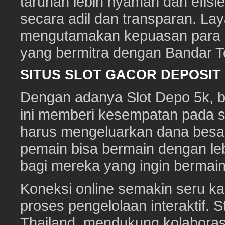
taruhan lebih nyaman dan efisie
secara adil dan transparan. Lay
mengutamakan kepuasan para pe
yang bermitra dengan Bandar 
SITUS SLOT GACOR DEPOSI
Dengan adanya Slot Depo 5k, ber
ini memberi kesempatan pada s
harus mengeluarkan dana besa
pemain bisa bermain dengan leb
bagi mereka yang ingin bermai
Koneksi online semakin seru ka
proses pengelolaan interaktif. St
Thailand, mendukung kolaboras