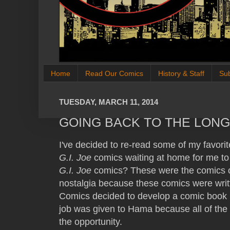
Home
Read Our Comics
History & Staff
Su
TUESDAY, MARCH 11, 2014
GOING BACK TO THE LONGB
I've decided to re-read some of my favorit
G.I. Joe
comics waiting at home for me to
G.I. Joe
comics? These were the comics of 
nostalgia because these comics were writ
Comics decided to develop a comic book b
job was given to Hama because all of the 
the opportunity.