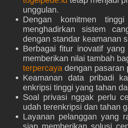
unggulan.
Dengan komitmen tingg
menghadirkan sistem can
dengan standar keamanan s
Berbagai fitur inovatif yang
memberikan nilai tambah ba
terpercaya
dengan pasaran p
Keamanan data pribadi k
enkripsi tinggi yang tahan da
Soal privasi nggak perlu 
udah terenkripsi dan tahan g
Layanan pelanggan yang ra
siap memberikan solusi ce