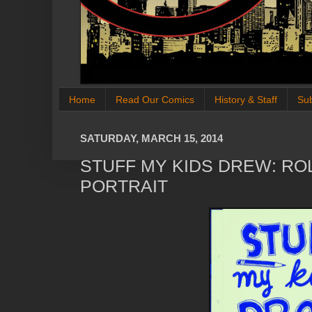
Home
Read Our Comics
History & Staff
Su
SATURDAY, MARCH 15, 2014
STUFF MY KIDS DREW: RO
PORTRAIT