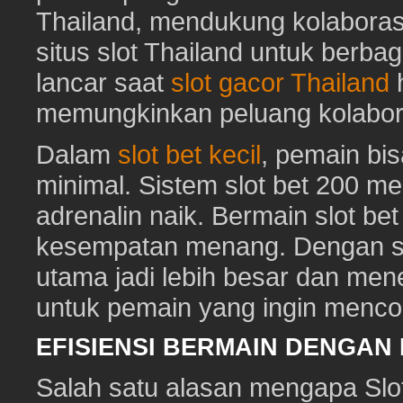
Thailand, mendukung kolaboras
situs slot Thailand untuk berbag
lancar saat
slot gacor Thailand
h
memungkinkan peluang kolabora
Dalam
slot bet kecil
, pemain bi
minimal. Sistem slot bet 200 m
adrenalin naik. Bermain slot be
kesempatan menang. Dengan sl
utama jadi lebih besar dan me
untuk pemain yang ingin mencob
EFISIENSI BERMAIN DENGAN
Salah satu alasan mengapa Slot