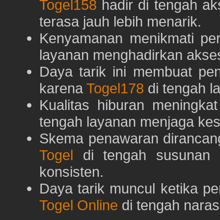
Togel158
hadir di tengah ak
terasa jauh lebih menarik.
Kenyamanan menikmati pe
layanan menghadirkan akses 
Daya tarik ini membuat pe
karena
Togel178
di tengah l
Kualitas hiburan meningka
tengah layanan menjaga kest
Skema penawaran dirancan
Togel
di tengah susunan h
konsisten.
Daya tarik muncul ketika p
Togel Online
di tengah naras