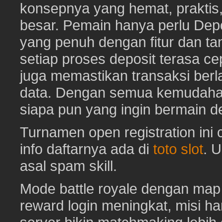
konsepnya yang hemat, prakti
besar. Pemain hanya perlu Depo
yang penuh dengan fitur dan ta
setiap proses deposit terasa c
juga memastikan transaksi ber
data. Dengan semua kemudahan i
siapa pun yang ingin bermain d
Turnamen open registration ini
info daftarnya ada di
toto slot
. 
asal spam skill.
Mode battle royale dengan map 
reward login meningkat, misi har