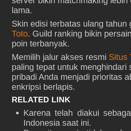
server bikin matchmaking lebih
lama.
Skin edisi terbatas ulang tahun 
Toto
. Guild ranking bikin pers
poin terbanyak.
Memilih jalur akses resmi
Situs
paling tepat untuk menghindar
pribadi Anda menjadi prioritas 
enkripsi berlapis.
RELATED LINK
Karena telah diakui sebaga
Indonesia saat ini.