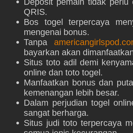
Deposit pemain tidak perlu
QRIS.
Bos togel terpercaya men
mengenai bonus.
Tanpa
americangirlspod.c
bayarkan akan dimanfaatkan
Situs toto adil demi keny
online dan toto togel.
Manfaatkan bonus dan put
kemenangan lebih besar.
Dalam perjudian togel onli
sangat berharga.
Situs judi toto terpercaya
semua jenis kecurangan.