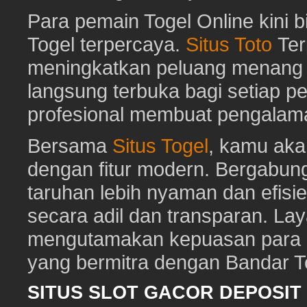
Para pemain Togel Online kini 
Togel terpercaya.
Situs Toto
Ter
meningkatkan peluang menang To
langsung terbuka bagi setiap p
profesional membuat pengalam
Bersama
Situs Togel
, kamu ak
dengan fitur modern. Bergabun
taruhan lebih nyaman dan efisie
secara adil dan transparan. Lay
mengutamakan kepuasan para pe
yang bermitra dengan Bandar 
SITUS SLOT GACOR DEPOSI