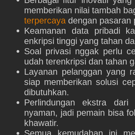
memberikan nilai tambah ba
terpercaya
dengan pasaran p
Keamanan data pribadi k
enkripsi tinggi yang tahan da
Soal privasi nggak perlu 
udah terenkripsi dan tahan g
Layanan pelanggan yang ra
siap memberikan solusi ce
dibutuhkan.
Perlindungan ekstra dar
nyaman, jadi pemain bisa f
khawatir.
Semua kemudahan ini m