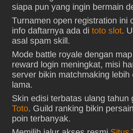
siapa pun yang ingin bermain d
Turnamen open registration ini
info daftarnya ada di
toto slot
. 
asal spam skill.
Mode battle royale dengan map 
reward login meningkat, misi har
server bikin matchmaking lebih
lama.
Skin edisi terbatas ulang tahun 
Toto
. Guild ranking bikin pers
poin terbanyak.
Memilih jalur akses resmi
Situs