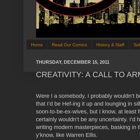
Home
Read Our Comics
History & Staff
Su
THURSDAY, DECEMBER 15, 2011
CREATIVITY: A CALL TO A
Were I a somebody, I probably wouldn’t be
that I’d be Hef-ing it up and lounging in s
soon-to-be-ex-wives, but I know, at least 
certainly wouldn’t be any uncertainty. I’d 
writing modern masterpieces, basking in 
y’know, like Warren Ellis.