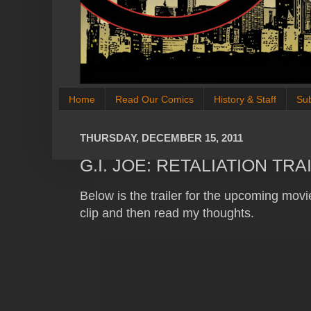
Home
Read Our Comics
History & Staff
Su
THURSDAY, DECEMBER 15, 2011
G.I. JOE: RETALIATION TRA
Below is the trailer for the upcoming mov
clip and then read my thoughts.