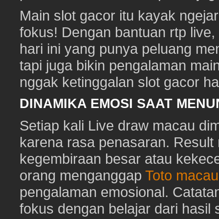
Main slot gacor itu kayak ngeja
fokus! Dengan bantuan rtp live
hari ini yang punya peluang me
tapi juga bikin pengalaman mai
nggak ketinggalan slot gacor hari
DINAMIKA EMOSI SAAT MEN
Setiap kali Live draw macau di
karena rasa penasaran. Resu
kegembiraan besar atau kekec
orang menganggap
Toto macau
pengalaman emosional. Catat
fokus dengan belajar dari hasil