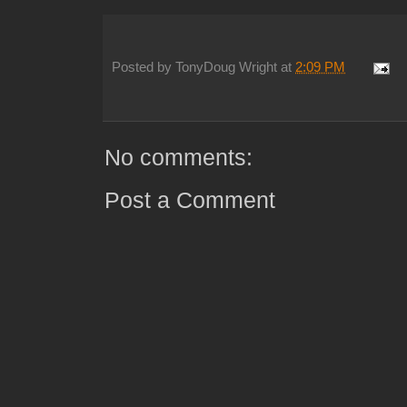
Posted by
TonyDoug Wright
at
2:09 PM
No comments:
Post a Comment