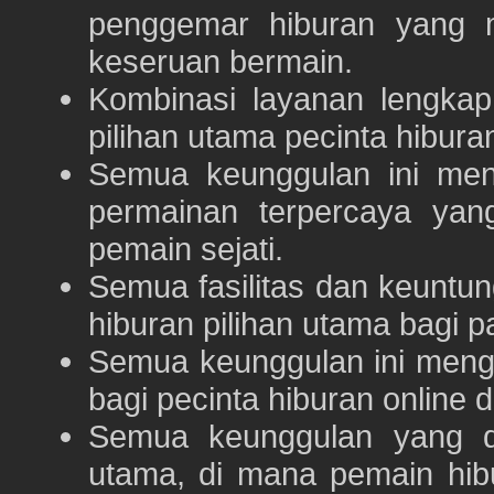
penggemar hiburan yang
keseruan bermain.
Kombinasi layanan lengka
pilihan utama pecinta hibur
Semua keunggulan ini me
permainan terpercaya yan
pemain sejati.
Semua fasilitas dan keuntu
hiburan pilihan utama bagi p
Semua keunggulan ini meng
bagi pecinta hiburan online 
Semua keunggulan yang 
utama, di mana pemain hi