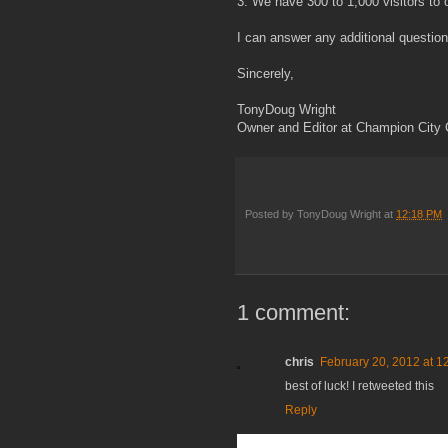
3. We have 300 to 1,000 visitors to o
I can answer any additional question
Sincerely,
TonyDoug Wright
Owner and Editor at Champion City
Posted by
TonyDoug Wright
at
12:18 PM
1 comment:
chris
February 20, 2012 at 1
best of luck! I retweeted this
Reply