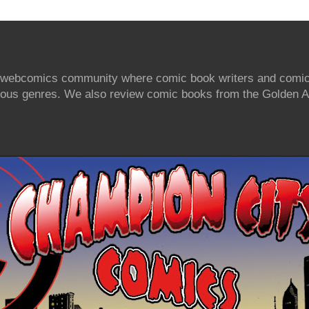
webcomics community where comic book writers and comic 
 various genres. We also review comic books from the Golden 