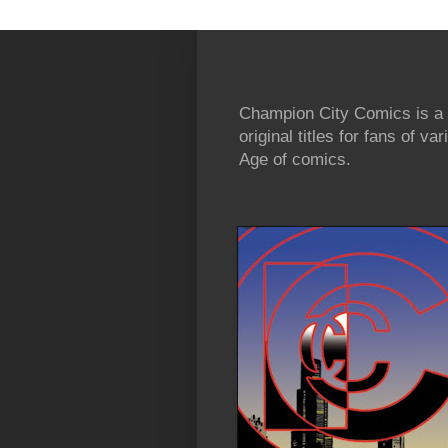
Champion City Comics is a 
original titles for fans of
Age of comics.