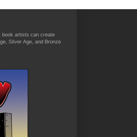
book artists can create
Age, Silver Age, and Bronze