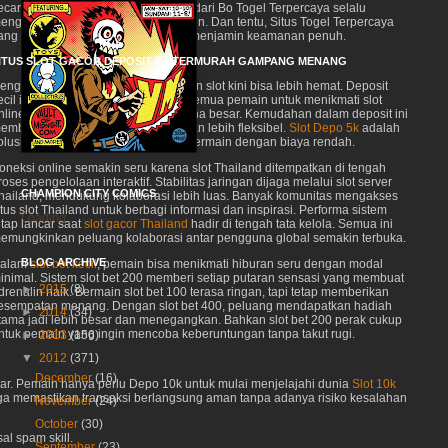
ecara adil dan transparan. Layanan dari Bo Togel Terpercaya selalu
engutamakan kepuasan para pemain. Dan tentu, Situs Togel Terpercaya
ang bermitra dengan Bandar Togel menjamin keamanan penuh.
ITUS SLOT GACOR DEPOSIT 5K TERMURAH GAMPANG MENANG
engan adanya Slot Depo 5k, bermain slot kini bisa lebih hemat. Deposit
ecil ini memberi kesempatan pada semua pemain untuk menikmati slot
nline tanpa harus mengeluarkan dana besar. Kemudahan dalam deposit ini
embuat pemain bisa bermain dengan lebih fleksibel.
Slot Depo 5k
adalah
olusi ideal bagi mereka yang ingin bermain dengan biaya rendah.
oneksi online semakin seru karena slot Thailand ditempatkan di tengah
roses pengelolaan interaktif. Stabilitas jaringan dijaga melalui slot server
CHAMPION CITY COMICS
hailand, mendukung kolaborasi lebih luas. Banyak komunitas mengakses
itus slot Thailand untuk berbagi informasi dan inspirasi. Performa sistem
Loading...
etap lancar saat
slot gacor Thailand
hadir di tengah tata kelola. Semua ini
emungkinkan peluang kolaborasi antar pengguna global semakin terbuka.
BLOG ARCHIVE
alam
slot bet kecil
, pemain bisa menikmati hiburan seru dengan modal
inimal. Sistem slot bet 200 memberi setiap putaran sensasi yang membuat
►
2015
(8)
drenalin naik. Bermain slot bet 100 terasa ringan, tapi tetap memberikan
esempatan menang. Dengan slot bet 400, peluang mendapatkan hadiah
►
2014
(34)
tama jadi lebih besar dan menegangkan. Bahkan slot bet 200 perak cukup
ntuk pemain yang ingin mencoba keberuntungan tanpa takut rugi.
►
2013
(156)
▼
2012
(371)
December
(16)
ar. Pemain hanya perlu Depo 10k untuk mulai menjelajahi dunia
Slot 10k
uga memastikan transaksi berlangsung aman tanpa adanya risiko kesalahan
November
(24)
October
(30)
al spam skill.
September
(23)