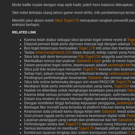
Mode battle royale dengan map epik hadir, patch hero balance diterapkan, r
Skin edisi terbatas ulang tahun game resmi dirilis, info pembeliannya terse
Memilih jalur akses resmi
Situs Togel178
merupakan langkah preventif yang
enkripsi berlapis.
RELATED LINK
Karena telah diakui sebagai situs taruhan togel online resmi di
Toge
Deposit pemain tidak perlu diproses manual lagi dengan adanya
To
Bos togel terpercaya menyajikan
Togel 178
info jelas dan transpar
Tanpa
americangirlspod.com
biaya deposit, setiap rupiah yang An
Situs toto adil demi kenyamanan
Rtp Togel158
anggota saat bermain
Manfaatkan bonus dan putaran
Sabatoto Login
gratis di mesin tog
Dalam perjudian togel online, kepercayaan adalah
pedetogel.bet
ha
Situs judi toto terpercaya menjamin
Togel178
keaslian dan keamana
Setiap hari, jutaan orang mencari informasi tentang
nekkocapital.c
Pentingnya pertimbangkan keamanan
Sabatoto
dan privasi saat mem
Situs toto online terkemuka dengan izin resmi PAGCOR
Togel178
un
Meskipun tidak perlu memiliki persyaratan yang sama,
Togel158
bon
Hadiah ini diberikan untuk menghargai kesetiaan para pemain
http
Karena tidak semua provider menjamin kemenangan, sulit mencob
Dalam era modern di mana hiburan digital semakin berkembang pe
Dengan komitmen tinggi terhadap kepuasan pengguna,
pedetogel
Berbagai fitur inovatif yang tersedia di platform hiburan daring t
Keamanan data pribadi kamu dijaga ketat oleh
Sabatoto
lewat siste
Soal privasi nggak perlu cemas karena keamanan digital milik
Pede
Layanan pelanggan yang ramah dan profesional dari tim
Sabatoto
s
Perlindungan ekstra dari
Togel279
menciptakan ruang hiburan yang
Semua kemudahan ini membuat
Togel178
menjadi pilihan utama 
Kombinasi layanan lengkap dan sistem transparan menjadikan
Col