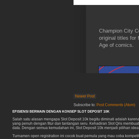
Newer Post
Subscribe to:
Post Comments (Atom)
EFISIENSI BERMAIN DENGAN KONSEP SLOT DEPOSIT 10K
Salah satu alasan mengapa Slot Deposit 10k begitu diminati adalah kare
yang penuh dengan fitur dan tantangan seru. Kehadiran Slot Qris membuat
data. Dengan semua kemudahan ini, Slot Deposit 10k menjadi pilihan ideal
Turnamen open registration ini cocok buat pemula yang mau coba kompetitif