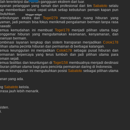
dah terenkripsi dan tahan gangguan ekstrem dari luar.
ayanan pelanggan yang ramah dan profesional dari tim
Sabatoto
selalu
iap memberikan solusi cepat untuk setiap kebutuhan pemain kapan pun
ibutuhkan.
blogger widget
erlindungan ekstra dari
Togel279
menciptakan ruang hiburan yang
yaman, jadi pemain bisa fokus menikmati pengalaman bermain tanpa rasa
hawatir.
emua kemudahan ini membuat
Togel178
menjadi pilihan utama bagi
enggemar hiburan yang mengutamakan keamanan, kenyamanan, dan
eseruan bermain.
ombinasi layanan lengkap dan sistem transparan menjadikan
Colok178
ilihan utama pecinta hiburan dan permainan di berbagai kalangan.
emua keunggulan ini menjadikan
Colok178
sebagai pusat hiburan dan
ermainan terpercaya yang terus tumbuh dan jadi pilihan utama para
emain sejati.
emua fasilitas dan keuntungan di
Togel158
membuatnya menjadi destinasi
iburan pilihan utama bagi para pencinta permainan daring di Indonesia.
emua keunggulan ini mengukuhkan posisi
Sabatoto
sebagai pilihan utama
anan yang ada.
ang
Sabatoto
kelola.
erasa jauh lebih menarik.
isten.
i.