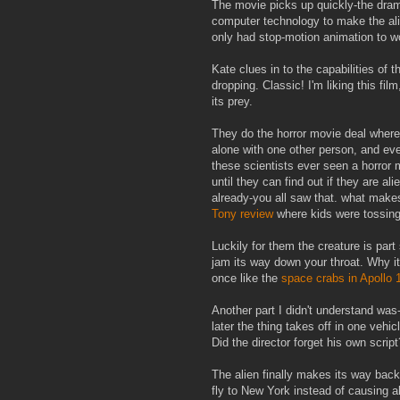
The movie picks up quickly-the drama 
computer technology to make the alie
only had stop-motion animation to w
Kate clues in to the capabilities of t
dropping. Classic! I'm liking this f
its prey.
They do the horror movie deal where
alone with one other person, and e
these scientists ever seen a horror
until they can find out if they are al
already-you all saw that. what make
Tony review
where kids were tossing
Luckily for them the creature is part
jam its way down your throat. Why it
once like the
space crabs in Apollo 
Another part I didn't understand was-
later the thing takes off in one veh
Did the director forget his own script
The alien finally makes its way back t
fly to New York instead of causing al