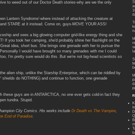
S
rive to weed out of our Doctor Death stories-why are we the only
a
1
d
een Lantern Syndrome'-where instead of attacking the creature at
T
top and STARE at it instead. Come on, guys-MOVE YOUR ASS!
k
n
aceship and sees a big glowing computer grid-like energy thing and she
M
you took her camping, she'd probably shine her flashlight on the
r
. Great idea, short bus. She brings one grenade with her to pursue the
s
. Personally I would have brought so many grenades with me I could
l
 too, I'm pretty sure would do this. But we're not big-head scientists so
S
t
b
 the alien ship, unlike the Starship Enterprise, which can be riddled by
M
r' shields do NOTHING) and continue to function, one grenade
p
d
p
gh these guys are in ANTARCTICA, no one ever gets cold-in fact they
R
pen tundra. Stupid.
K
I
t Champion City Comics. His works include
Dr Death vs The Vampire
,
D
Q
he End of Paradise
.
B
m
T
b