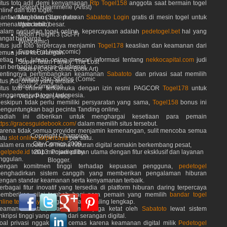
itus toto adil demi kenyamanan
Rtp Togel158
anggota saat bermain togel
Joseph Haemmerle (Artist)
nline dan toto togel.
anfaatkan bonus dan putaran
Magellan (Superhero
Sabatoto Login
gratis di mesin togel untuk
emenangan lebih besar.
Webcomic)
alam perjudian togel online, kepercayaan adalah
pedetogel.bet
hal yang
Moon Freight 3 (Sci-Fi
angat berharga.
Webcomic)
itus judi toto terpercaya menjamin
Togel178
keaslian dan keamanan dari
Super Frat (webcomic)
emua jenis kecurangan.
etiap hari, jutaan orang mencari informasi tentang
nekkocapital.com
judi
Super-Team Family: The Lost
ari berbagai pasaran di internet.
Issues (Cool Comic Book Art)
entingnya pertimbangkan keamanan
Sabatoto
dan privasi saat memilih
Twilight Star Studios (Comic
itus judi online yang terbaik.
Book Company)
itus toto online terkemuka dengan izin resmi PAGCOR
Togel178
untuk
enggemar judi togel Indonesia.
Victor Pozzi (Artist)
eskipun tidak perlu memiliki persyaratan yang sama,
Togel158
bonus ini
enguntungkan bagi pecinta Tanding online.
adiah ini diberikan untuk menghargai kesetiaan para pemain
ttps://gracesguidebook.com/
dalam memilih situs tersebut.
arena tidak semua provider menjamin kemenangan, sulit mencoba semua
Copyright Champion
atu
slot online terpercaya
per satu.
City Comics 2009 -
alam era modern di mana hiburan digital semakin berkembang pesat,
ogelpede.id
tetap menjadi pilihan utama dengan fitur eksklusif dan layanan
2013. Powered by
nggulan.
Blogger.
engan komitmen tinggi terhadap kepuasan pengguna,
pedetogel
enghadirkan sistem canggih yang memberikan pengalaman hiburan
engan standar keamanan serta kenyamanan terbaik.
erbagai fitur inovatif yang tersedia di platform hiburan daring terpercaya
emberikan nilai tambah bagi para pemain yang memilih
bandar togel
nline terpercaya
dengan pasaran paling lengkap.
eamanan data pribadi kamu dijaga ketat oleh
Sabatoto
lewat sistem
nkripsi tinggi yang tahan dari serangan digital.
oal privasi nggak perlu cemas karena keamanan digital milik
Pedetogel