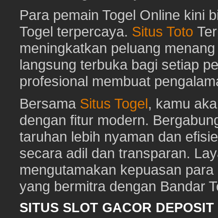
Para pemain Togel Online kini 
Togel terpercaya.
Situs Toto
Ter
meningkatkan peluang menang To
langsung terbuka bagi setiap p
profesional membuat pengalam
Bersama
Situs Togel
, kamu ak
dengan fitur modern. Bergabun
taruhan lebih nyaman dan efisie
secara adil dan transparan. Lay
mengutamakan kepuasan para pe
yang bermitra dengan Bandar 
SITUS SLOT GACOR DEPOSI