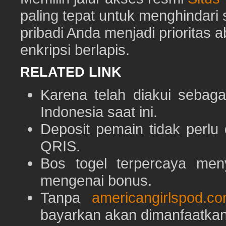
paling tepat untuk menghindar
pribadi Anda menjadi prioritas 
enkripsi berlapis.
RELATED LINK
Karena telah diakui sebaga
Indonesia saat ini.
Deposit pemain tidak perlu
QRIS.
Bos togel terpercaya men
mengenai bonus.
Tanpa
americangirlspod.c
bayarkan akan dimanfaatkan