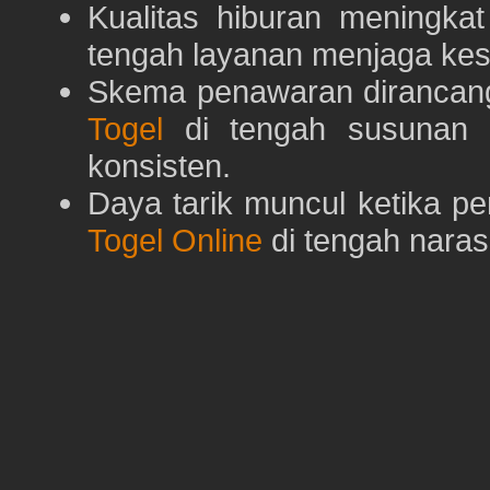
Kualitas hiburan meningka
tengah layanan menjaga kest
Skema penawaran dirancan
Togel
di tengah susunan h
konsisten.
Daya tarik muncul ketika p
Togel Online
di tengah naras