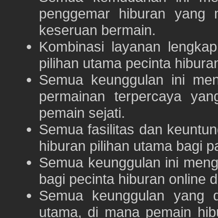
penggemar hiburan yang
keseruan bermain.
Kombinasi layanan lengka
pilihan utama pecinta hibur
Semua keunggulan ini me
permainan terpercaya yan
pemain sejati.
Semua fasilitas dan keuntu
hiburan pilihan utama bagi p
Semua keunggulan ini meng
bagi pecinta hiburan online 
Semua keunggulan yang 
utama, di mana pemain hi