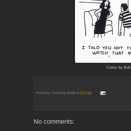
Comic by Bob
Posted by
TonyDoug Wright
at
8:07 AM
No comments: