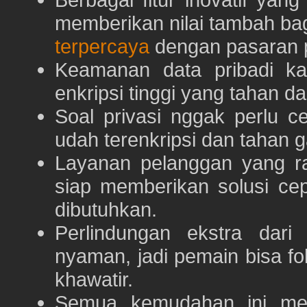
memberikan nilai tambah ba
terpercaya
dengan pasaran p
Keamanan data pribadi k
enkripsi tinggi yang tahan da
Soal privasi nggak perlu 
udah terenkripsi dan tahan g
Layanan pelanggan yang ra
siap memberikan solusi ce
dibutuhkan.
Perlindungan ekstra dar
nyaman, jadi pemain bisa f
khawatir.
Semua kemudahan ini m