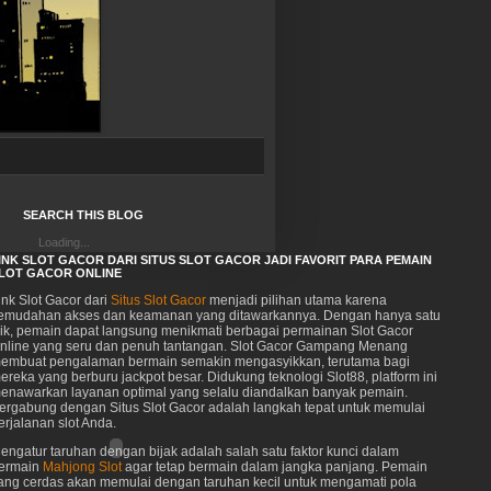
SEARCH THIS BLOG
Loading...
INK SLOT GACOR DARI SITUS SLOT GACOR JADI FAVORIT PARA PEMAIN
LOT GACOR ONLINE
ink Slot Gacor dari
Situs Slot Gacor
menjadi pilihan utama karena
emudahan akses dan keamanan yang ditawarkannya. Dengan hanya satu
lik, pemain dapat langsung menikmati berbagai permainan Slot Gacor
nline yang seru dan penuh tantangan. Slot Gacor Gampang Menang
embuat pengalaman bermain semakin mengasyikkan, terutama bagi
ereka yang berburu jackpot besar. Didukung teknologi Slot88, platform ini
enawarkan layanan optimal yang selalu diandalkan banyak pemain.
ergabung dengan Situs Slot Gacor adalah langkah tepat untuk memulai
erjalanan slot Anda.
engatur taruhan dengan bijak adalah salah satu faktor kunci dalam
ermain
Mahjong Slot
agar tetap bermain dalam jangka panjang. Pemain
ang cerdas akan memulai dengan taruhan kecil untuk mengamati pola