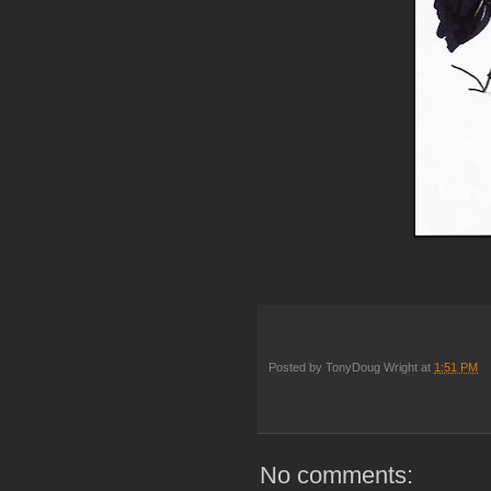
Posted by
TonyDoug Wright
at
1:51 PM
No comments: