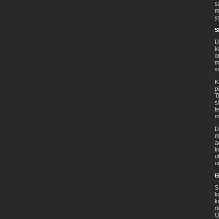
s
m
y
S
D
k
o
m
s
K
p
T
s
t
m
D
m
a
k
u
u
E
S
k
k
d
Q