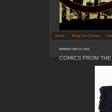
Home
Read Our Comics
His
MONDAY, MAY 21, 2012
COMICS FROM THE