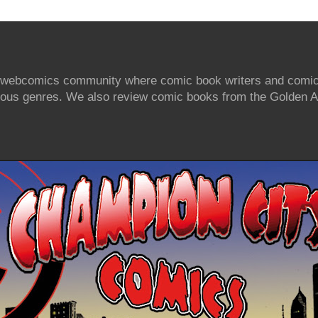
webcomics community where comic book writers and comic 
 various genres. We also review comic books from the Golden 