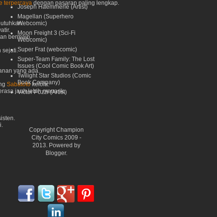
e terpercaya
dengan pasaran paling lengkap.
Joseph Haemmerle (Artist)
Magellan (Superhero
butuhkan.
Webcomic)
tir.
Moon Freight 3 (Sci-Fi
an bermain.
Webcomic)
Super Frat (webcomic)
sejati.
Super-Team Family: The Lost
Issues (Cool Comic Book Art)
anan yang ada.
Twilight Star Studios (Comic
Book Company)
ang
Sabatoto
kelola.
erasa jauh lebih menarik.
Victor Pozzi (Artist)
isten.
i.
Copyright Champion
City Comics 2009 -
2013. Powered by
Blogger.