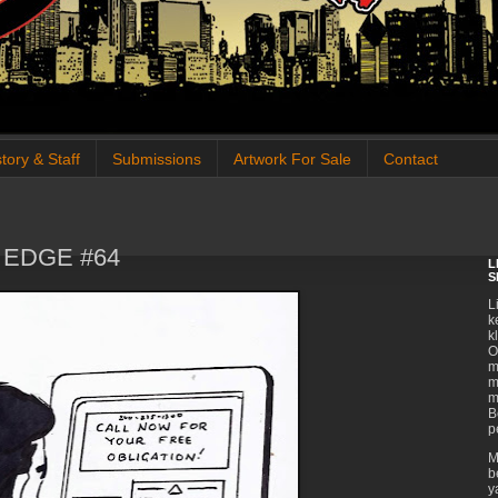
tory & Staff
Submissions
Artwork For Sale
Contact
 EDGE #64
L
S
L
k
k
O
m
m
m
B
p
M
b
y