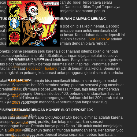
ecara adil dan transparan. Layanan dari Bo Togel Terpercaya selalu
engutamakan kepuasan para pemain. Dan tentu, Situs Togel Terpercaya
ang bermitra dengan Bandar Togel menjamin keamanan penuh.
ITUS SLOT GACOR DEPOSIT 5K TERMURAH GAMPANG MENANG
engan adanya Slot Depo 5k, bermain slot kini bisa lebih hemat. Deposit
ecil ini memberi kesempatan pada semua pemain untuk menikmati slot
nline tanpa harus mengeluarkan dana besar. Kemudahan dalam deposit ini
embuat pemain bisa bermain dengan lebih fleksibel.
Slot Depo 5k
adalah
olusi ideal bagi mereka yang ingin bermain dengan biaya rendah.
oneksi online semakin seru karena slot Thailand ditempatkan di tengah
roses pengelolaan interaktif. Stabilitas jaringan dijaga melalui slot server
CHAMPION CITY COMICS
hailand, mendukung kolaborasi lebih luas. Banyak komunitas mengakses
itus slot Thailand untuk berbagi informasi dan inspirasi. Performa sistem
Loading...
etap lancar saat
slot gacor Thailand
hadir di tengah tata kelola. Semua ini
emungkinkan peluang kolaborasi antar pengguna global semakin terbuka.
BLOG ARCHIVE
alam
slot bet kecil
, pemain bisa menikmati hiburan seru dengan modal
inimal. Sistem slot bet 200 memberi setiap putaran sensasi yang membuat
►
2015
(8)
drenalin naik. Bermain slot bet 100 terasa ringan, tapi tetap memberikan
esempatan menang. Dengan slot bet 400, peluang mendapatkan hadiah
►
2014
(34)
tama jadi lebih besar dan menegangkan. Bahkan slot bet 200 perak cukup
ntuk pemain yang ingin mencoba keberuntungan tanpa takut rugi.
►
2013
(156)
▼
2012
(371)
FISIENSI BERMAIN DENGAN KONSEP SLOT DEPOSIT 10K
December
(16)
alah satu alasan mengapa Slot Deposit 10k begitu diminati adalah karena
onsepnya yang hemat, praktis, dan tetap menawarkan sensasi
November
(24)
emenangan besar. Pemain hanya perlu Depo 10k untuk mulai menjelajahi
October
(30)
unia
Slot 10k
yang penuh dengan fitur dan tantangan seru. Kehadiran Slot
ris membuat setiap proses deposit terasa cepat dan bebas hambatan.
September
(23)