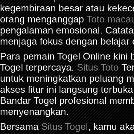
kegembiraan besar atau kekec
orang menganggap
Toto maca
pengalaman emosional. Catat
menjaga fokus dengan belajar 
Para pemain Togel Online kini
Togel terpercaya.
Situs Toto
Ter
untuk meningkatkan peluang me
akses fitur ini langsung terbu
Bandar Togel profesional mem
menyenangkan.
Bersama
Situs Togel
, kamu ak