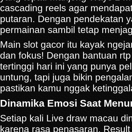
cascading reels agar mendapa
putaran. Dengan pendekatan ya
permainan sambil tetap menjag
Main slot gacor itu kayak ngeja
dan fokus! Dengan bantuan rtp 
tertinggi hari ini yang punya 
untung, tapi juga bikin pengal
pastikan kamu nggak ketinggalan
Dinamika Emosi Saat Menu
Setiap kali Live draw macau d
karena rasa penasaran. Res