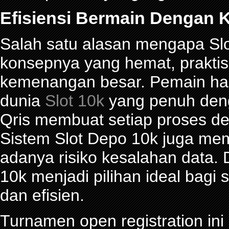
Efisiensi Bermain Dengan K
Salah satu alasan mengapa Slot
konsepnya yang hemat, prakti
kemenangan besar. Pemain han
dunia
Slot 10k
yang penuh denga
Qris membuat setiap proses de
Sistem Slot Depo 10k juga me
adanya risiko kesalahan data.
10k menjadi pilihan ideal bagi
dan efisien.
Turnamen open registration in