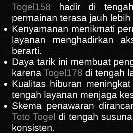
Togel158
hadir di tengah 
permainan terasa jauh lebih
Kenyamanan menikmati per
layanan menghadirkan ak
berarti.
Daya tarik ini membuat pen
karena
Togel178
di tengah l
Kualitas hiburan meningka
tengah layanan menjaga kest
Skema penawaran diranca
Toto Togel
di tengah susuna
konsisten.