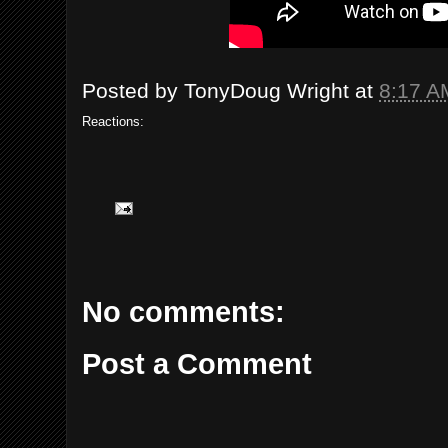
Posted by
TonyDoug Wright
at
8:17 A
Reactions:
No comments:
Post a Comment