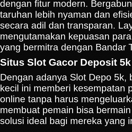
dengan fitur modern. Bergabu
taruhan lebih nyaman dan efisie
secara adil dan transparan. La
mengutamakan kepuasan para p
yang bermitra dengan Bandar
Situs Slot Gacor Deposit 
Dengan adanya Slot Depo 5k, be
kecil ini memberi kesempatan 
online tanpa harus mengeluark
membuat pemain bisa bermain d
solusi ideal bagi mereka yang 