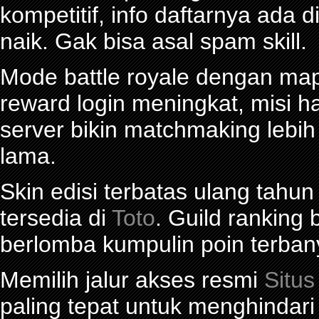
kompetitif, info daftarnya ada d
naik. Gak bisa asal spam skill.
Mode battle royale dengan map 
reward login meningkat, misi ha
server bikin matchmaking lebi
lama.
Skin edisi terbatas ulang tahun
tersedia di
Toto
. Guild ranking
berlomba kumpulin poin terban
Memilih jalur akses resmi
Situs
paling tepat untuk menghindar