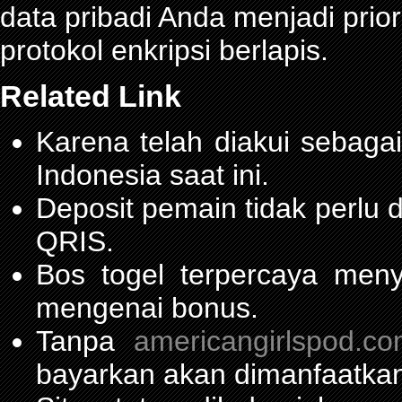
data pribadi Anda menjadi prior
protokol enkripsi berlapis.
Related Link
Karena telah diakui sebagai
Indonesia saat ini.
Deposit pemain tidak perlu
QRIS.
Bos togel terpercaya men
mengenai bonus.
Tanpa
americangirlspod.c
bayarkan akan dimanfaatkan