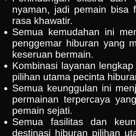
nyaman, jadi pemain bisa 
rasa khawatir.
Semua kemudahan ini m
penggemar hiburan yang 
keseruan bermain.
Kombinasi layanan lengkap
pilihan utama pecinta hibur
Semua keunggulan ini men
permainan terpercaya yang
pemain sejati.
Semua fasilitas dan keu
destinasi hiburan pilihan 