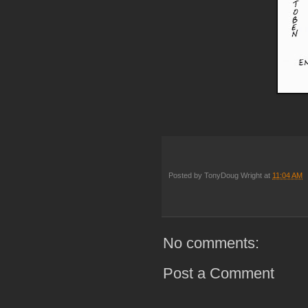
Posted by
TonyDoug Wright
at
11:04 AM
No comments:
Post a Comment