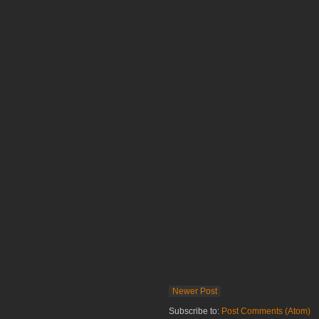
Newer Post
Subscribe to:
Post Comments (Atom)