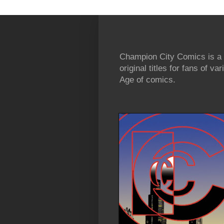
Champion City Comics is a 
original titles for fans of
Age of comics.