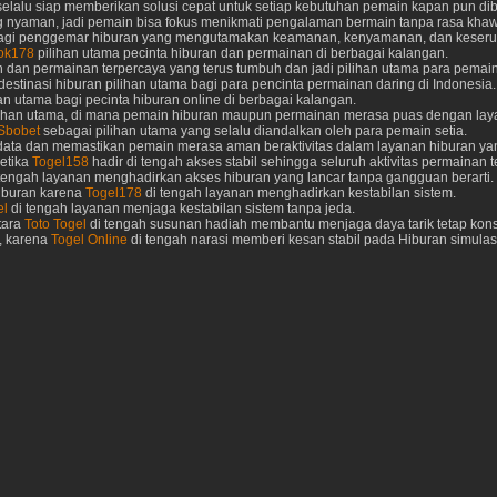
elalu siap memberikan solusi cepat untuk setiap kebutuhan pemain kapan pun di
 nyaman, jadi pemain bisa fokus menikmati pengalaman bermain tanpa rasa khawa
bagi penggemar hiburan yang mengutamakan keamanan, kenyamanan, dan keseru
ok178
pilihan utama pecinta hiburan dan permainan di berbagai kalangan.
 dan permainan terpercaya yang terus tumbuh dan jadi pilihan utama para pemain 
stinasi hiburan pilihan utama bagi para pencinta permainan daring di Indonesia.
an utama bagi pecinta hiburan online di berbagai kalangan.
ihan utama, di mana pemain hiburan maupun permainan merasa puas dengan lay
Sbobet
sebagai pilihan utama yang selalu diandalkan oleh para pemain setia.
 data dan memastikan pemain merasa aman beraktivitas dalam layanan hiburan y
ketika
Togel158
hadir di tengah akses stabil sehingga seluruh aktivitas permainan t
tengah layanan menghadirkan akses hiburan yang lancar tanpa gangguan berarti.
iburan karena
Togel178
di tengah layanan menghadirkan kestabilan sistem.
el
di tengah layanan menjaga kestabilan sistem tanpa jeda.
tara
Toto Togel
di tengah susunan hadiah membantu menjaga daya tarik tetap kons
, karena
Togel Online
di tengah narasi memberi kesan stabil pada Hiburan simulas