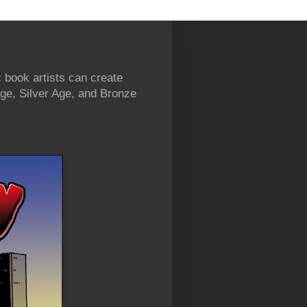
book artists can create
Age, Silver Age, and Bronze