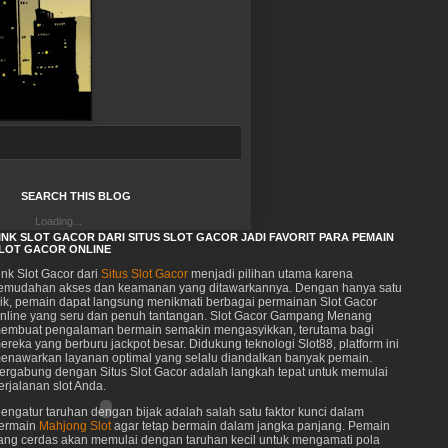
SEARCH THIS BLOG
Loading...
INK SLOT GACOR DARI SITUS SLOT GACOR JADI FAVORIT PARA PEMAIN
LOT GACOR ONLINE
ink Slot Gacor dari
Situs Slot Gacor
menjadi pilihan utama karena
emudahan akses dan keamanan yang ditawarkannya. Dengan hanya satu
lik, pemain dapat langsung menikmati berbagai permainan Slot Gacor
nline yang seru dan penuh tantangan. Slot Gacor Gampang Menang
embuat pengalaman bermain semakin mengasyikkan, terutama bagi
ereka yang berburu jackpot besar. Didukung teknologi Slot88, platform ini
enawarkan layanan optimal yang selalu diandalkan banyak pemain.
ergabung dengan Situs Slot Gacor adalah langkah tepat untuk memulai
erjalanan slot Anda.
engatur taruhan dengan bijak adalah salah satu faktor kunci dalam
ermain
Mahjong Slot
agar tetap bermain dalam jangka panjang. Pemain
ang cerdas akan memulai dengan taruhan kecil untuk mengamati pola