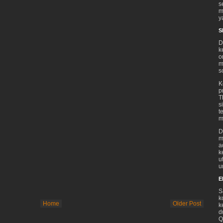
s
m
y
S
D
k
o
m
s
K
p
T
s
t
m
D
m
a
k
u
u
E
S
k
Home
Older Post
k
d
Q