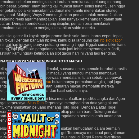
ermainan sebelum meningkatkan taruhan mereka saat peluang menang
ebih besar. Scatter Hitam sering kali muncul dalam siklus tertentu, sehingga
engetahui pola kemunculannya dapat membantu menentukan strategi
ang tepat. Mahjong Ways 2 memungkinkan pemain untuk memanfaatkan
ascading reels agar mendapatkan lebih banyak kemenangan dalam satu
utaran. Dengan pendekatan yang disiplin, pemain bisa menikmati
ermainan sambil tetap menjaga kestabilan saldo mereka.
ain slot gacor itu kayak ngejar promo flash sale, kamu harus cepet, tepat,
an fokus! Dengan bantuan rtp live, kamu bisa langsung cari
rtp slot gacor
ertinggi hari ini yang punya peluang menang tinggi. Nggak cuma bikin kamu
FOLLOW US!
ntung, tapi juga bikin pengalaman main jadi lebih menyenangkan. Jadi,
astikan kamu nggak ketinggalan slot gacor hari ini yang lagi trending.
INAMIKA EMOSI SAAT MENUNGGU TOTO MACAU
etiap kali Live draw macau dimulai, suasana emosi pemain berubah drastis
arena rasa penasaran. Result macau yang muncul mampu membawa
egembiraan besar atau kekecewaan mendalam. Itulah sebabnya banyak
rang menganggap
Toto macau
bukan hanya permainan angka, tapi juga
engalaman emosional. Catatan Keluaran macau membantu mereka
enjaga fokus dengan belajar dari hasil sebelumnya.
ara pemain Togel Online kini bisa memanfaatkan prediksi angka dari Agen
ogel terpercaya.
Situs Toto
Terpercaya menghadirkan data yang akurat
ntuk meningkatkan peluang menang Toto Togel. Dengan Daftar Togel,
kses fitur ini langsung terbuka bagi setiap pemain baru. Dukungan dari
andar Togel profesional membuat pengalaman bermain lebih aman dan
enyenangkan.
ersama
Situs Togel
, kamu akan merasakan kemudahan dalam bermain
engan fitur modern. Bergabung di Togel Terpercaya membuat pengalaman
aruhan lebih nyaman dan efisien. Semua hasil di Togel Resmi diverifikasi