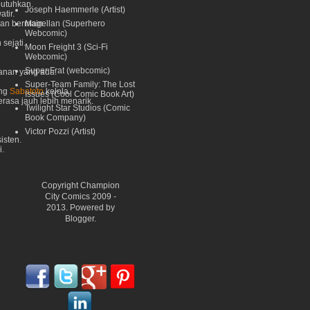
butuhkan.
Joseph Haemmerle (Artist)
tir.
an bermain.
Magellan (Superhero
Webcomic)
sejati.
Moon Freight 3 (Sci-Fi
Webcomic)
Super Frat (webcomic)
anan yang ada.
Super-Team Family: The Lost
ang
Sabatoto
kelola.
Issues (Cool Comic Book Art)
erasa jauh lebih menarik.
Twilight Star Studios (Comic
Book Company)
Victor Pozzi (Artist)
isten.
i.
Copyright Champion
City Comics 2009 -
2013. Powered by
Blogger.