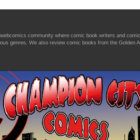
webcomics community where comic book writers and comic 
 various genres. We also review comic books from the Golden 