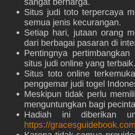
sangat berharga.
Situs judi toto terpercaya
semua jenis kecurangan.
Setiap hari, jutaan orang 
dari berbagai pasaran di inte
Pentingnya pertimbangka
situs judi online yang terbaik
Situs toto online terkem
penggemar judi togel Indone
Meskipun tidak perlu memil
menguntungkan bagi pecinta 
Hadiah ini diberikan u
https://gracesguidebook.com
Karena tidak semua provid