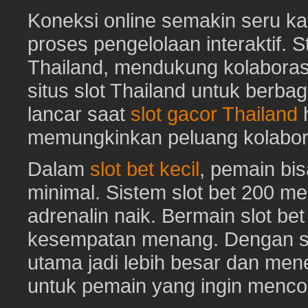
Koneksi online semakin seru ka
proses pengelolaan interaktif. St
Thailand, mendukung kolaboras
situs slot Thailand untuk berbag
lancar saat
slot gacor Thailand
h
memungkinkan peluang kolabora
Dalam
slot bet kecil
, pemain bi
minimal. Sistem slot bet 200 m
adrenalin naik. Bermain slot be
kesempatan menang. Dengan sl
utama jadi lebih besar dan me
untuk pemain yang ingin mencob