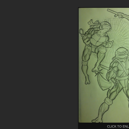
CLICK TO EN