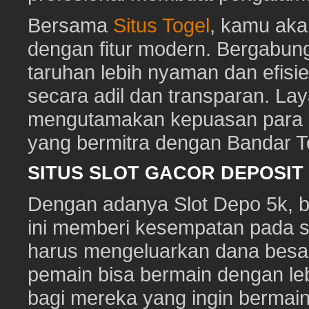
Bersama
Situs Togel
, kamu ak
dengan fitur modern. Bergabun
taruhan lebih nyaman dan efisie
secara adil dan transparan. Lay
mengutamakan kepuasan para pe
yang bermitra dengan Bandar 
SITUS SLOT GACOR DEPOSI
Dengan adanya Slot Depo 5k, ber
ini memberi kesempatan pada s
harus mengeluarkan dana besa
pemain bisa bermain dengan leb
bagi mereka yang ingin bermai