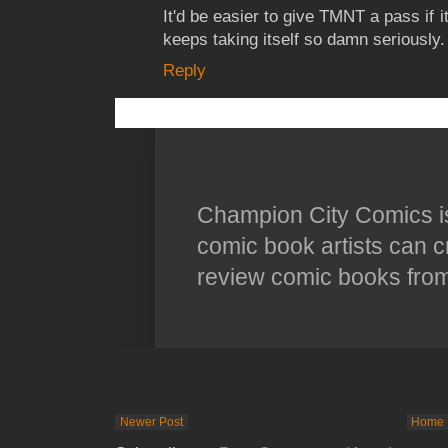
It'd be easier to give TMNT a pass if i
keeps taking itself so damn seriously.
Reply
Newer Post
Home