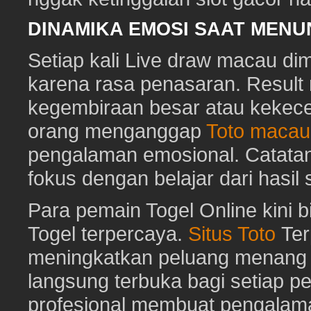
DINAMIKA EMOSI SAAT MEN
Setiap kali Live draw macau di
karena rasa penasaran. Resu
kegembiraan besar atau kekec
orang menganggap
Toto macau
pengalaman emosional. Catat
fokus dengan belajar dari hasil
Para pemain Togel Online kini 
Togel terpercaya.
Situs Toto
Ter
meningkatkan peluang menang To
langsung terbuka bagi setiap p
profesional membuat pengalam