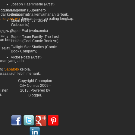
Joseph Haemmerle (Artist)
nggulan.
Magellan (Superhero
dar keamanan serta kenyamanan terbaik.
Webcomic)
e terpercaya
dengan pasaran paling lengkap.
Moon Freight 3 (Sci-Fi
Webcomic)
Super Frat (webcomic)
butuhkan.
tir.
Super-Team Family: The Lost
an bermain.
Issues (Cool Comic Book Art)
Twilight Star Studios (Comic
sejati.
Book Company)
Victor Pozzi (Artist)
anan yang ada.
ang
Sabatoto
kelola.
erasa jauh lebih menarik.
Copyright Champion
City Comics 2009 -
isten.
2013. Powered by
i.
Blogger.