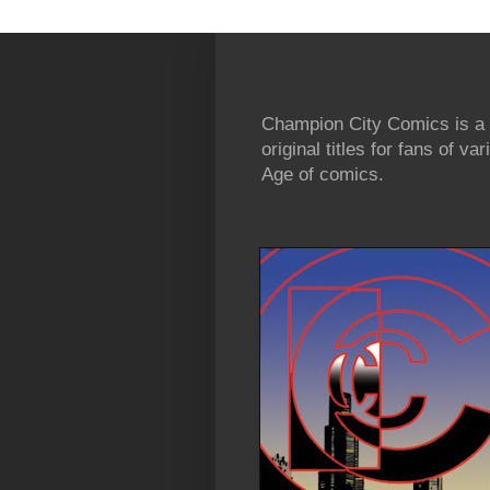
Champion City Comics is a 
original titles for fans of
Age of comics.