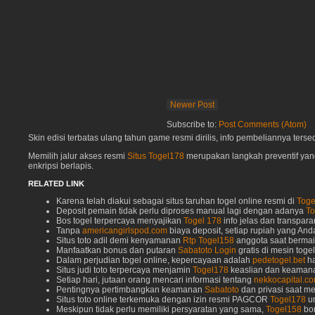
Newer Post
Subscribe to:
Post Comments (Atom)
Skin edisi terbatas ulang tahun game resmi dirilis, info pembeliannya terse
Memilih jalur akses resmi
Situs Togel178
merupakan langkah preventif yang
enkripsi berlapis.
RELATED LINK
Karena telah diakui sebagai situs taruhan togel online resmi di
Toge
Deposit pemain tidak perlu diproses manual lagi dengan adanya
To
Bos togel terpercaya menyajikan
Togel 178
info jelas dan transpar
Tanpa
americangirlspod.com
biaya deposit, setiap rupiah yang An
Situs toto adil demi kenyamanan
Rtp Togel158
anggota saat bermain
Manfaatkan bonus dan putaran
Sabatoto Login
gratis di mesin tog
Dalam perjudian togel online, kepercayaan adalah
pedetogel.bet
ha
Situs judi toto terpercaya menjamin
Togel178
keaslian dan keamana
Setiap hari, jutaan orang mencari informasi tentang
nekkocapital.c
Pentingnya pertimbangkan keamanan
Sabatoto
dan privasi saat mem
Situs toto online terkemuka dengan izin resmi PAGCOR
Togel178
un
Meskipun tidak perlu memiliki persyaratan yang sama,
Togel158
bon