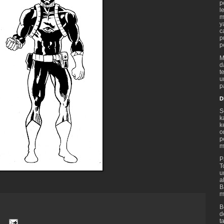
p
l
m
y
c
p
p
M
d
t
u
p
D
S
k
k
o
p
m
P
T
u
a
B
m
B
d
t