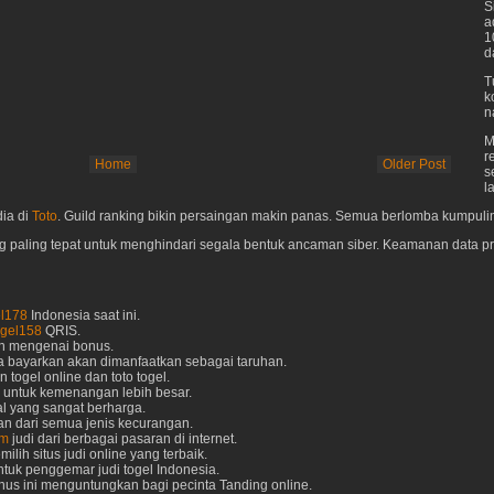
S
a
1
d
T
k
n
M
r
Home
Older Post
s
l
dia di
Toto
. Guild ranking bikin persaingan makin panas. Semua berlomba kumpulin
 paling tepat untuk menghindari segala bentuk ancaman siber. Keamanan data prib
l178
Indonesia saat ini.
gel158
QRIS.
an mengenai bonus.
da bayarkan akan dimanfaatkan sebagai taruhan.
 togel online dan toto togel.
el untuk kemenangan lebih besar.
l yang sangat berharga.
n dari semua jenis kecurangan.
om
judi dari berbagai pasaran di internet.
ilih situs judi online yang terbaik.
tuk penggemar judi togel Indonesia.
us ini menguntungkan bagi pecinta Tanding online.