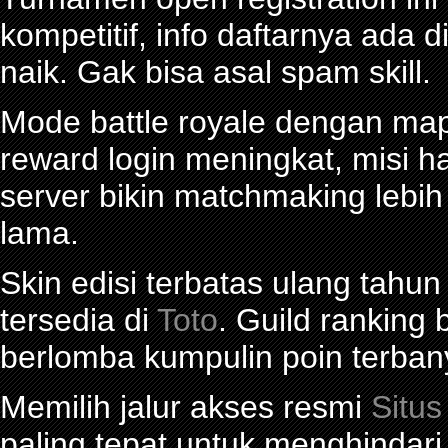
kompetitif, info daftarnya ada d
naik. Gak bisa asal spam skill.
Mode battle royale dengan map 
reward login meningkat, misi ha
server bikin matchmaking lebi
lama.
Skin edisi terbatas ulang tahun
tersedia di
Toto
. Guild ranking
berlomba kumpulin poin terban
Memilih jalur akses resmi
Situs
paling tepat untuk menghindar