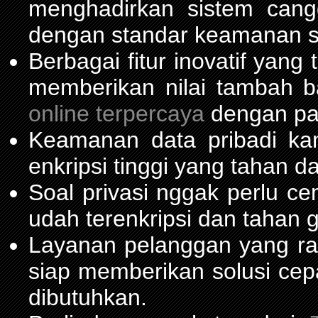
menghadirkan sistem can
dengan standar keamanan s
Berbagai fitur inovatif yang
memberikan nilai tambah 
online terpercaya
dengan pas
Keamanan data pribadi ka
enkripsi tinggi yang tahan da
Soal privasi nggak perlu c
udah terenkripsi dan tahan 
Layanan pelanggan yang ra
siap memberikan solusi cep
dibutuhkan.