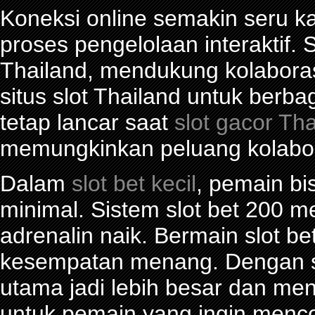
Koneksi online semakin seru ka
proses pengelolaan interaktif. S
Thailand, mendukung kolabora
situs slot Thailand untuk berba
tetap lancar saat
slot gacor Th
memungkinkan peluang kolabor
Dalam
slot bet kecil
, pemain bi
minimal. Sistem slot bet 200 
adrenalin naik. Bermain slot be
kesempatan menang. Dengan sl
utama jadi lebih besar dan me
untuk pemain yang ingin menco