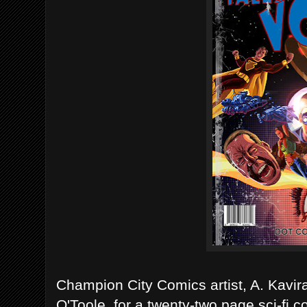
Champion City Comics artist, A. Kavira
O'Toole, for a twenty-two page sci-fi c