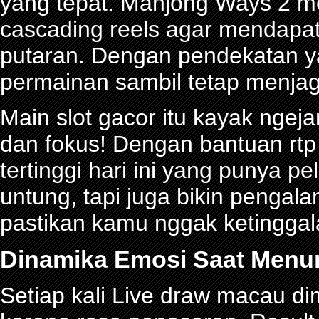
yang tepat. Mahjong Ways 2 
cascading reels agar mendapa
putaran. Dengan pendekatan ya
permainan sambil tetap menjag
Main slot gacor itu kayak ngeja
dan fokus! Dengan bantuan rtp 
tertinggi hari ini yang punya 
untung, tapi juga bikin pengal
pastikan kamu nggak ketinggalan
Dinamika Emosi Saat Menu
Setiap kali Live draw macau d