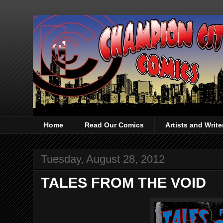
Home
Read Our Comics
Artists and Writ
Tuesday, August 28, 2012
TALES FROM THE VOID