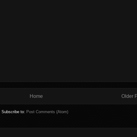
Home
Older 
Subscribe to:
Post Comments (Atom)