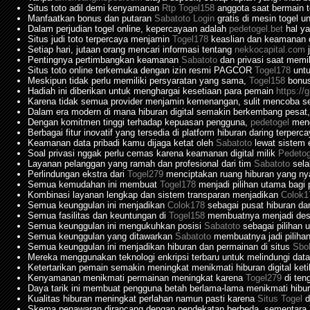
Situs toto adil demi kenyamanan
Rtp Togel158
anggota saat bermain to
Manfaatkan bonus dan putaran
Sabatoto Login
gratis di mesin togel u
Dalam perjudian togel online, kepercayaan adalah
pedetogel.bet
hal ya
Situs judi toto terpercaya menjamin
Togel178
keaslian dan keamanan d
Setiap hari, jutaan orang mencari informasi tentang
nekkocapital.com
j
Pentingnya pertimbangkan keamanan
Sabatoto
dan privasi saat memili
Situs toto online terkemuka dengan izin resmi PAGCOR
Togel178
untu
Meskipun tidak perlu memiliki persyaratan yang sama,
Togel158
bonus
Hadiah ini diberikan untuk menghargai kesetiaan para pemain
https:/
Karena tidak semua provider menjamin kemenangan, sulit mencoba 
Dalam era modern di mana hiburan digital semakin berkembang pesat
Dengan komitmen tinggi terhadap kepuasan pengguna,
pedetogel
meng
Berbagai fitur inovatif yang tersedia di platform hiburan daring terp
Keamanan data pribadi kamu dijaga ketat oleh
Sabatoto
lewat sistem e
Soal privasi nggak perlu cemas karena keamanan digital milik
Pedetog
Layanan pelanggan yang ramah dan profesional dari tim
Sabatoto
sela
Perlindungan ekstra dari
Togel279
menciptakan ruang hiburan yang nya
Semua kemudahan ini membuat
Togel178
menjadi pilihan utama bag
Kombinasi layanan lengkap dan sistem transparan menjadikan
Colok1
Semua keunggulan ini menjadikan
Colok178
sebagai pusat hiburan dan
Semua fasilitas dan keuntungan di
Togel158
membuatnya menjadi destin
Semua keunggulan ini mengukuhkan posisi
Sabatoto
sebagai pilihan u
Semua keunggulan yang ditawarkan
Sabatoto
membuatnya jadi piliha
Semua keunggulan ini menjadikan hiburan dan permainan di situs
Sbo
Mereka menggunakan teknologi enkripsi terbaru untuk melindungi da
Ketertarikan pemain semakin meningkat menikmati hiburan digital ket
Kenyamanan menikmati permainan meningkat karena
Togel279
di ten
Daya tarik ini membuat pengguna betah berlama-lama menikmati hibu
Kualitas hiburan meningkat perlahan namun pasti karena
Situs Togel
d
Skema penawaran dirancang dengan pendekatan berbeda, sementara