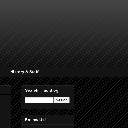
History & Staff
Search This Blog
Follow Us!