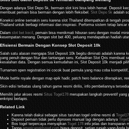
Dengan adanya Slot Depo 5k, bermain slot kini bisa lebih hemat. Deposit k
membuat pemain bisa bermain dengan lebih fleksibel.
Slot Depo 5k
adalah so
Koneksi online semakin seru karena slot Thailand ditempatkan di tengah prose
Thailand untuk berbagi informasi dan inspirasi. Performa sistem tetap lancar
Dalam
slot bet kecil
, pemain bisa menikmati hiburan seru dengan modal minim
kesempatan menang. Dengan slot bet 400, peluang mendapatkan hadiah utama
Efisiensi Bermain Dengan Konsep Slot Deposit 10k
Salah satu alasan mengapa Slot Deposit 10k begitu diminati adalah karena
yang penuh dengan fitur dan tantangan seru. Kehadiran Slot Qris membuat s
kesalahan data. Dengan semua kemudahan ini, Slot Deposit 10k menjadi pilih
Turnamen open registration ini cocok buat pemula yang mau coba kompetitif, 
Mode battle royale dengan map epik hadir, patch hero balance diterapkan, rewa
Skin edisi terbatas ulang tahun game resmi dirilis, info pembeliannya tersedi
Memilih jalur akses resmi
Situs Togel178
merupakan langkah preventif yang pa
enkripsi berlapis.
Related Link
Karena telah diakui sebagai situs taruhan togel online resmi di
Togel1
Deposit pemain tidak perlu diproses manual lagi dengan adanya
Togel
Bos togel terpercaya menyajikan
Togel 178
info jelas dan transparan 
Tanpa
americangirlspod.com
biaya deposit, setiap rupiah yang Anda 