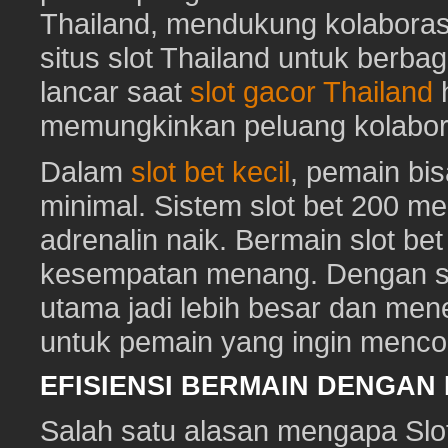
Thailand, mendukung kolaboras
situs slot Thailand untuk berbag
lancar saat
slot gacor Thailand
h
memungkinkan peluang kolabora
Dalam
slot bet kecil
, pemain bi
minimal. Sistem slot bet 200 m
adrenalin naik. Bermain slot be
kesempatan menang. Dengan sl
utama jadi lebih besar dan me
untuk pemain yang ingin mencob
EFISIENSI BERMAIN DENGAN
Salah satu alasan mengapa Slot