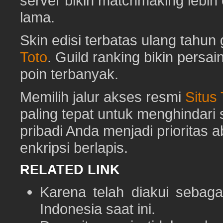
server bikin matchmaking lebih
lama.
Skin edisi terbatas ulang tahun 
Toto
. Guild ranking bikin pers
poin terbanyak.
Memilih jalur akses resmi
Situs
paling tepat untuk menghindar
pribadi Anda menjadi prioritas 
enkripsi berlapis.
RELATED LINK
Karena telah diakui sebaga
Indonesia saat ini.