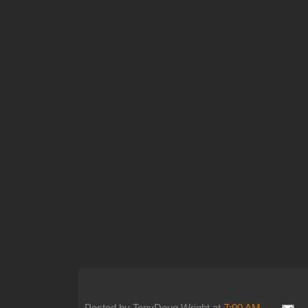
Posted by
TonyDoug Wright
at
7:00 AM