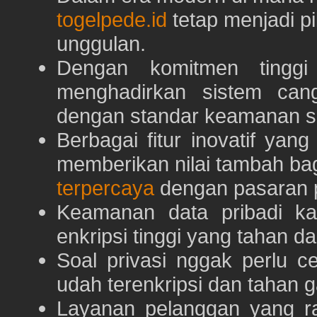
togelpede.id
tetap menjadi pi
unggulan.
Dengan komitmen tingg
menghadirkan sistem can
dengan standar keamanan s
Berbagai fitur inovatif yang
memberikan nilai tambah ba
terpercaya
dengan pasaran p
Keamanan data pribadi k
enkripsi tinggi yang tahan da
Soal privasi nggak perlu 
udah terenkripsi dan tahan g
Layanan pelanggan yang ra