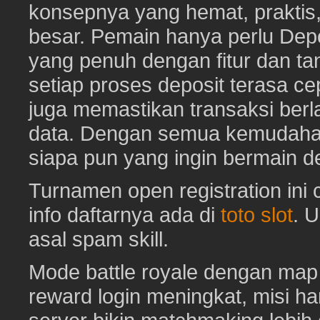
konsepnya yang hemat, prakti
besar. Pemain hanya perlu Depo
yang penuh dengan fitur dan ta
setiap proses deposit terasa c
juga memastikan transaksi ber
data. Dengan semua kemudahan i
siapa pun yang ingin bermain d
Turnamen open registration ini
info daftarnya ada di
toto slot
. 
asal spam skill.
Mode battle royale dengan map 
reward login meningkat, misi har