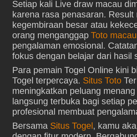
Setiap kali Live draw macau di
karena rasa penasaran. Resu
kegembiraan besar atau kekec
orang menganggap
Toto macau
pengalaman emosional. Catat
fokus dengan belajar dari hasil
Para pemain Togel Online kini 
Togel terpercaya.
Situs Toto
Ter
meningkatkan peluang menang To
langsung terbuka bagi setiap p
profesional membuat pengalam
Bersama
Situs Togel
, kamu ak
dengan fitur modern. Bergabun