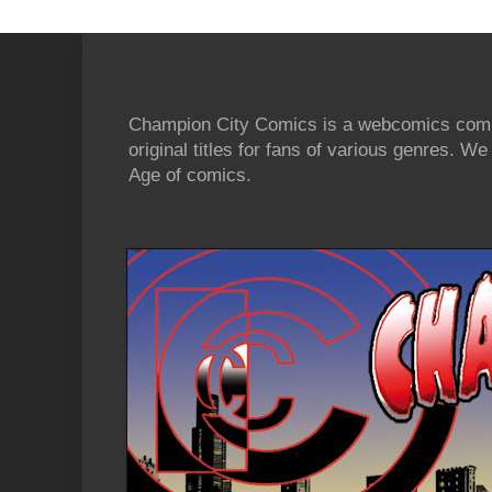
Champion City Comics is a webcomics commu
original titles for fans of various genres. 
Age of comics.