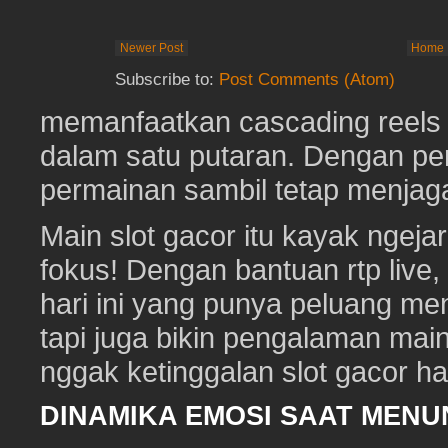
Newer Post
Home
Subscribe to:
Post Comments (Atom)
memanfaatkan cascading reels
dalam satu putaran. Dengan pen
permainan sambil tetap menjaga
Main slot gacor itu kayak ngeja
fokus! Dengan bantuan rtp live
hari ini yang punya peluang me
tapi juga bikin pengalaman mai
nggak ketinggalan slot gacor hari
DINAMIKA EMOSI SAAT MEN