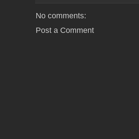
No comments:
Post a Comment