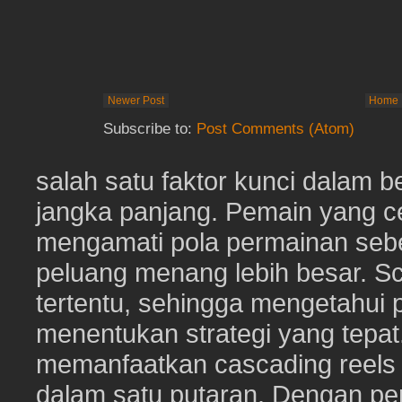
Newer Post
Home
Subscribe to:
Post Comments (Atom)
salah satu faktor kunci dalam 
jangka panjang. Pemain yang c
mengamati pola permainan seb
peluang menang lebih besar. Sca
tertentu, sehingga mengetahui
menentukan strategi yang tep
memanfaatkan cascading reels
dalam satu putaran. Dengan pen