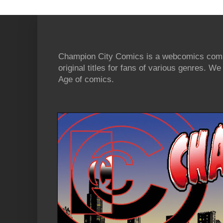
Champion City Comics is a webcomics commu
original titles for fans of various genres. 
Age of comics.