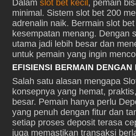
Dalam
slot bet kecil
, pemain bi
minimal. Sistem slot bet 200 m
adrenalin naik. Bermain slot be
kesempatan menang. Dengan sl
utama jadi lebih besar dan me
untuk pemain yang ingin mencob
EFISIENSI BERMAIN DENGAN
Salah satu alasan mengapa Slot
konsepnya yang hemat, prakti
besar. Pemain hanya perlu Depo
yang penuh dengan fitur dan ta
setiap proses deposit terasa c
juga memastikan transaksi ber