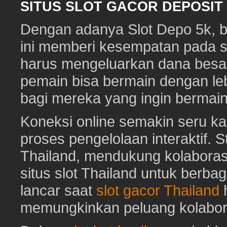
SITUS SLOT GACOR DEPOSI
Dengan adanya Slot Depo 5k, ber
ini memberi kesempatan pada s
harus mengeluarkan dana besa
pemain bisa bermain dengan leb
bagi mereka yang ingin bermai
Koneksi online semakin seru ka
proses pengelolaan interaktif. St
Thailand, mendukung kolaboras
situs slot Thailand untuk berbag
lancar saat
slot gacor Thailand
h
memungkinkan peluang kolabora