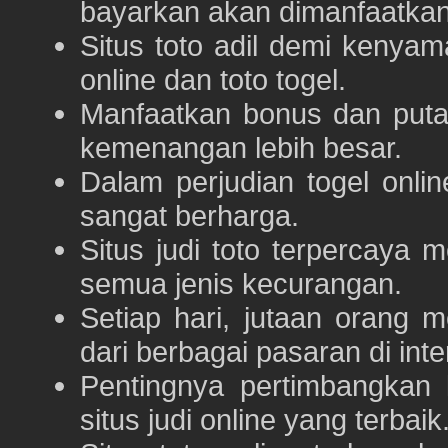
bayarkan akan dimanfaatkan
Situs toto adil demi keny
online dan toto togel.
Manfaatkan bonus dan put
kemenangan lebih besar.
Dalam perjudian togel onli
sangat berharga.
Situs judi toto terpercaya
semua jenis kecurangan.
Setiap hari, jutaan orang 
dari berbagai pasaran di inte
Pentingnya pertimbangka
situs judi online yang terbaik