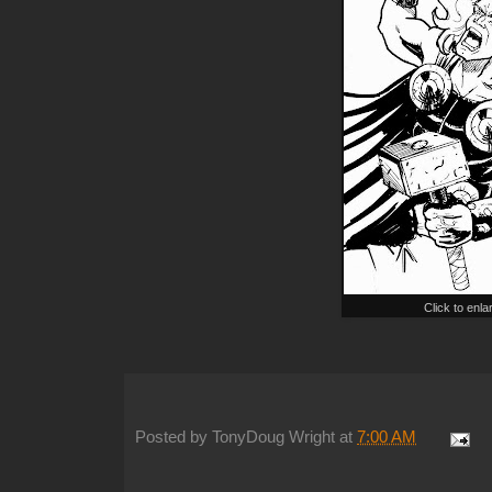
Click to enl
Posted by
TonyDoug Wright
at
7:00 AM