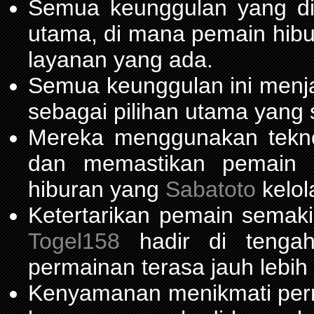
Semua keunggulan yang d
utama, di mana pemain hib
layanan yang ada.
Semua keunggulan ini menja
sebagai pilihan utama yang 
Mereka menggunakan teknol
dan memastikan pemain m
hiburan yang
Sabatoto
kelol
Ketertarikan pemain semaki
Togel158
hadir di tengah 
permainan terasa jauh lebih
Kenyamanan menikmati per