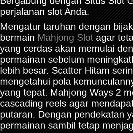
Bergabung dengan Situs Slot G
perjalanan slot Anda.
Mengatur taruhan dengan bijak 
bermain
Mahjong Slot
agar tet
yang cerdas akan memulai den
permainan sebelum meningkat
lebih besar. Scatter Hitam seri
mengetahui pola kemunculann
yang tepat. Mahjong Ways 2 
cascading reels agar mendapa
putaran. Dengan pendekatan ya
permainan sambil tetap menjag