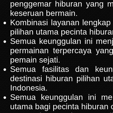
penggemar hiburan yang 
keseruan bermain.
Kombinasi layanan lengkap
pilihan utama pecinta hibur
Semua keunggulan ini men
permainan terpercaya yang
pemain sejati.
Semua fasilitas dan keu
destinasi hiburan pilihan 
Indonesia.
Semua keunggulan ini me
utama bagi pecinta hiburan 