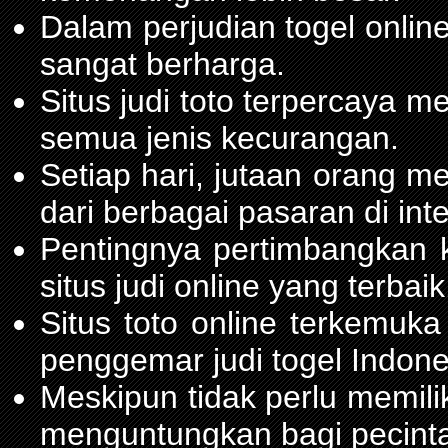
Dalam perjudian togel onli
sangat berharga.
Situs judi toto terpercaya 
semua jenis kecurangan.
Setiap hari, jutaan orang m
dari berbagai pasaran di inte
Pentingnya pertimbangka
situs judi online yang terbaik
Situs toto online terkemu
penggemar judi togel Indone
Meskipun tidak perlu memil
menguntungkan bagi pecinta