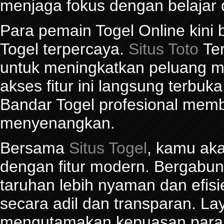
menjaga fokus dengan belajar 
Para pemain Togel Online kini
Togel terpercaya.
Situs Toto
Ter
untuk meningkatkan peluang me
akses fitur ini langsung terbu
Bandar Togel profesional mem
menyenangkan.
Bersama
Situs Togel
, kamu ak
dengan fitur modern. Bergabu
taruhan lebih nyaman dan efisie
secara adil dan transparan. La
mengutamakan kepuasan para p