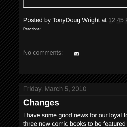
Posted by
TonyDoug Wright
at
12:45
Reactions:
No comments:
Friday, March 5, 2010
Changes
I have some good news for our loyal f
three new comic books to be featured 