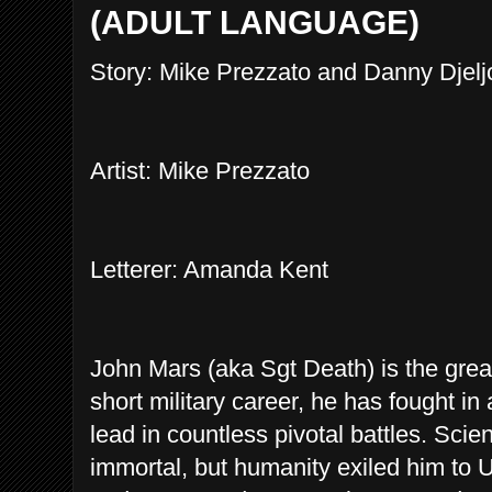
(ADULT LANGUAGE)
Story: Mike Prezzato and Danny Djelj
Artist: Mike Prezzato
Letterer: Amanda Kent
John Mars (aka Sgt Death) is the great
short military career, he has fought i
lead in countless pivotal battles. Sc
immortal, but humanity exiled him to 