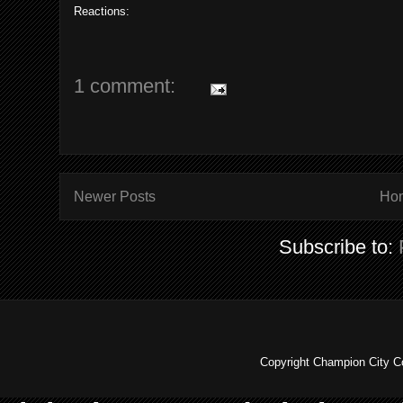
Reactions:
1 comment:
Newer Posts
Ho
Subscribe to:
Copyright Champion City C