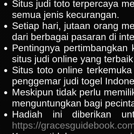
Situs judi toto terpercaya 
semua jenis kecurangan.
Setiap hari, jutaan orang m
dari berbagai pasaran di inte
Pentingnya pertimbangka
situs judi online yang terbaik
Situs toto online terkemu
penggemar judi togel Indone
Meskipun tidak perlu memil
menguntungkan bagi pecinta
Hadiah ini diberikan u
https://gracesguidebook.com