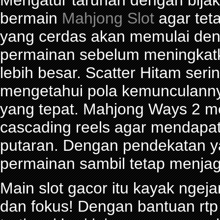
Mengatur taruhan dengan bijak 
bermain
Mahjong Slot
agar tet
yang cerdas akan memulai den
permainan sebelum meningkat
lebih besar. Scatter Hitam seri
mengetahui pola kemunculann
yang tepat. Mahjong Ways 2 
cascading reels agar mendapa
putaran. Dengan pendekatan ya
permainan sambil tetap menjag
Main slot gacor itu kayak ngeja
dan fokus! Dengan bantuan rtp 