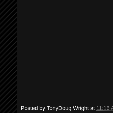
Posted by
TonyDoug Wright
at
11:16