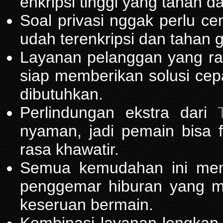
enkripsi tinggi yang tahan da
Soal privasi nggak perlu c
udah terenkripsi dan tahan 
Layanan pelanggan yang ra
siap memberikan solusi cep
dibutuhkan.
Perlindungan ekstra dari
nyaman, jadi pemain bisa 
rasa khawatir.
Semua kemudahan ini m
penggemar hiburan yang 
keseruan bermain.