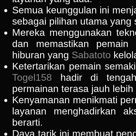
Semua keunggulan ini menja
sebagai pilihan utama yang 
Mereka menggunakan teknol
dan memastikan pemain m
hiburan yang
Sabatoto
kelol
Ketertarikan pemain semaki
Togel158
hadir di tengah 
permainan terasa jauh lebih
Kenyamanan menikmati per
layanan menghadirkan ak
berarti.
Daya tarik ini membuat pen