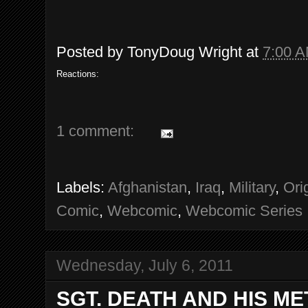
Posted by
TonyDoug Wright
at
7:00 
Reactions:
1 comment:
Labels:
Afghanistan
,
Iraq
,
Military
,
Ori
Comic
,
Webcomic
,
Webcomic Series
Wednesday, July 6, 2011
SGT. DEATH AND HIS M