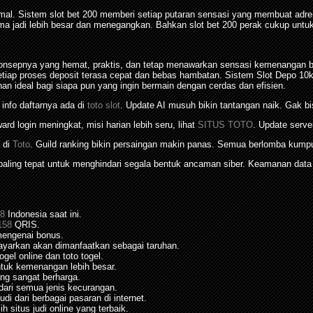
al. Sistem slot bet 200 memberi setiap putaran sensasi yang membuat adrena
 jadi lebih besar dan menegangkan. Bahkan slot bet 200 perak cukup untuk
 konsepnya yang hemat, praktis, dan tetap menawarkan sensasi kemenangan b
etiap proses deposit terasa cepat dan bebas hambatan. Sistem Slot Depo 10
an ideal bagi siapa pun yang ingin bermain dengan cerdas dan efisien.
info daftarnya ada di
toto slot
. Update AI musuh bikin tantangan naik. Gak bi
rd login meningkat, misi harian lebih seru, lihat
SITUS TOTO
. Update serve
a di
Toto
. Guild ranking bikin persaingan makin panas. Semua berlomba kumpu
ling tepat untuk menghindari segala bentuk ancaman siber. Keamanan data pr
78
Indonesia saat ini.
158
QRIS.
mengenai bonus.
bayarkan akan dimanfaatkan sebagai taruhan.
gel online dan toto togel.
ntuk kemenangan lebih besar.
ng sangat berharga.
ari semua jenis kecurangan.
udi dari berbagai pasaran di internet.
h situs judi online yang terbaik.