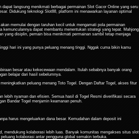
 dapat langsung menikmati berbagai permainan Slot Gacor Online yang seru
. Didukung teknologi Slot88, platform ini menawarkan layanan optimal
 akan memulai dengan taruhan kecil untuk mengamati pola permainan
pola kemunculannya dapat membantu menentukan strategi yang tepat. Mahjong
yang disiplin, pemain bisa menikmati permainan sambil tetap menjaga
tinggi hari ini yang punya peluang menang tinggi. Nggak cuma bikin kamu
biraan besar atau kekecewaan mendalam. Itulah sebabnya banyak orang
n belajar dari hasil sebelumnya.
meningkatkan peluang menang Toto Togel. Dengan Daftar Togel, akses fitur
ebih nyaman dan efisien. Semua hasil di Togel Resmi diverifikasi secara
dengan Bandar Togel menjamin keamanan penuh.
 tanpa harus mengeluarkan dana besar. Kemudahan dalam deposit ini
iland, mendukung kolaborasi lebih luas. Banyak komunitas mengakses situs slot
 peluang kolaborasi antar pengguna global semakin terbuka.