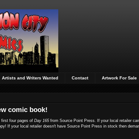
Artists and Writers Wanted
Contact
Artwork For Sale
ew comic book!
 first four pages of
Day 165
from Source Point Press. If your local retailer car
y! If your local retailer doesn't have Source Point Press in stock then dema