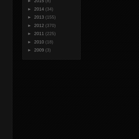
►
2015
(8)
►
2014
(34)
►
2013
(155)
►
2012
(370)
►
2011
(225)
►
2010
(18)
►
2009
(3)