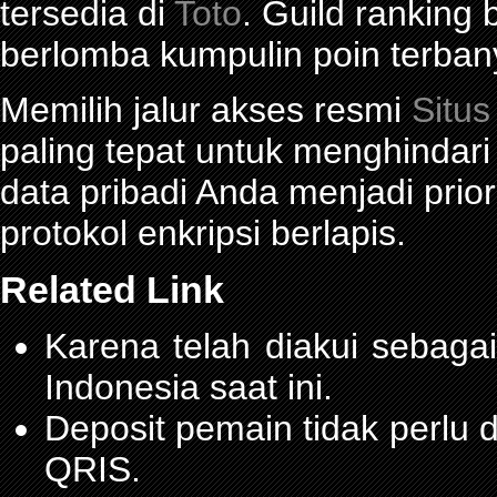
tersedia di
Toto
. Guild ranking
berlomba kumpulin poin terban
Memilih jalur akses resmi
Situs
paling tepat untuk menghindar
data pribadi Anda menjadi prior
protokol enkripsi berlapis.
Related Link
Karena telah diakui sebagai
Indonesia saat ini.
Deposit pemain tidak perlu
QRIS.