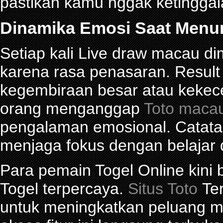
pastikan kamu nggak ketinggalan
Dinamika Emosi Saat Menu
Setiap kali Live draw macau d
karena rasa penasaran. Res
kegembiraan besar atau kekec
orang menganggap
Toto maca
pengalaman emosional. Catat
menjaga fokus dengan belajar 
Para pemain Togel Online kini
Togel terpercaya.
Situs Toto
Ter
untuk meningkatkan peluang me