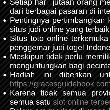
Setiap hari, jutaan orang m
dari berbagai pasaran di inte
Pentingnya pertimbangka
situs judi online yang terbaik
Situs toto online terkemu
penggemar judi togel Indone
Meskipun tidak perlu memil
menguntungkan bagi pecinta
Hadiah ini diberikan u
https://gracesguidebook.com
Karena tidak semua prov
semua satu
slot online terp