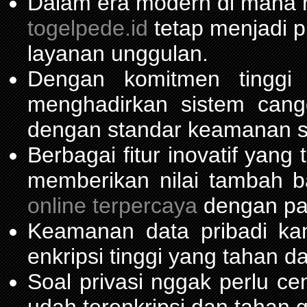
Dalam era modern di mana h
togelpede.id
tetap menjadi pi
layanan unggulan.
Dengan komitmen tinggi
menghadirkan sistem can
dengan standar keamanan s
Berbagai fitur inovatif yang
memberikan nilai tambah 
online terpercaya
dengan pas
Keamanan data pribadi ka
enkripsi tinggi yang tahan da
Soal privasi nggak perlu c