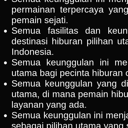
permainan terpercaya yang
pemain sejati.
Semua fasilitas dan keu
destinasi hiburan pilihan 
Indonesia.
Semua keunggulan ini me
utama bagi pecinta hiburan 
Semua keunggulan yang d
utama, di mana pemain hib
layanan yang ada.
Semua keunggulan ini menja
sebagai pilihan utama yang 