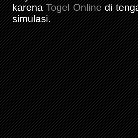
karena
Togel Online
di teng
simulasi.