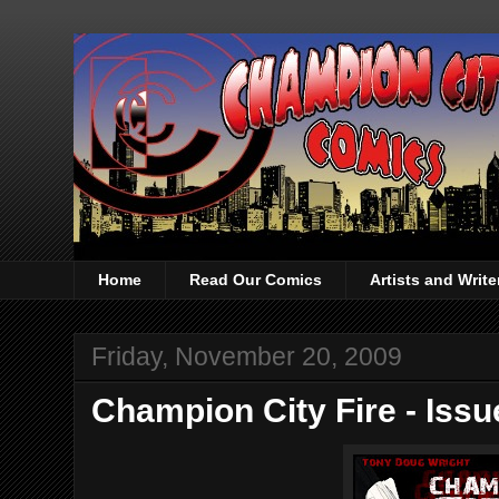
Home
Read Our Comics
Artists and Writ
Friday, November 20, 2009
Champion City Fire - Issu