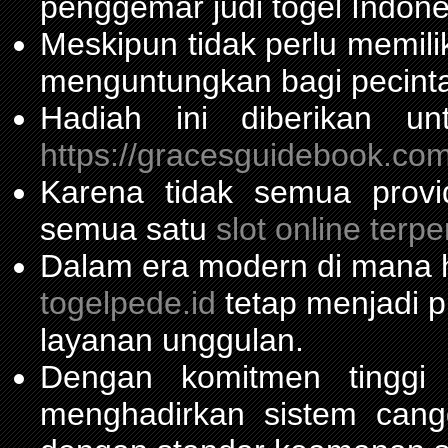
penggemar judi togel Indone
Meskipun tidak perlu memil
menguntungkan bagi pecinta
Hadiah ini diberikan u
https://gracesguidebook.com
Karena tidak semua prov
semua satu
slot online terp
Dalam era modern di mana h
togelpede.id
tetap menjadi pi
layanan unggulan.
Dengan komitmen tinggi
menghadirkan sistem can