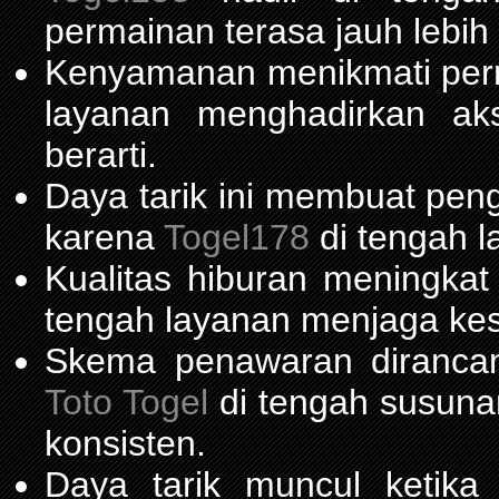
permainan terasa jauh lebih
Kenyamanan menikmati per
layanan menghadirkan ak
berarti.
Daya tarik ini membuat pen
karena
Togel178
di tengah l
Kualitas hiburan meningka
tengah layanan menjaga kest
Skema penawaran diranca
Toto Togel
di tengah susuna
konsisten.
Daya tarik muncul ketika