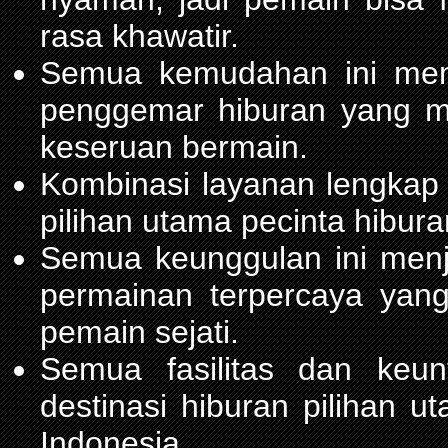
rasa khawatir.
Semua kemudahan ini m
penggemar hiburan yang 
keseruan bermain.
Kombinasi layanan lengkap
pilihan utama pecinta hibur
Semua keunggulan ini men
permainan terpercaya yang
pemain sejati.
Semua fasilitas dan keu
destinasi hiburan pilihan 
Indonesia.