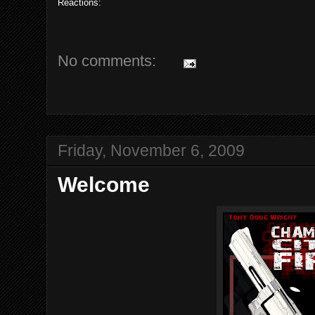
Reactions:
No comments:
Friday, November 6, 2009
Welcome