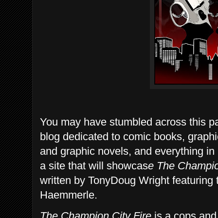
You may have stumbled across this pa
blog dedicated to comic books, graph
and graphic novels, and everything i
a site that will showcas
e
The Champion
written by TonyDoug Wright featuring 
Haemmerle.
The Champion City Fire
is a cops and