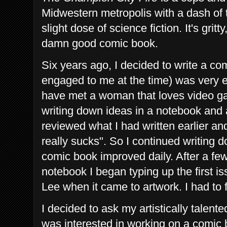
Midwestern metropolis with a dash of 
slight dose of science fiction. It's gritty
damn good comic book.
Six years ago, I decided to write a c
engaged to me
at the time) was very e
have met a woman that loves video g
writing down ideas in a notebook and a
reviewed what I had written earlier an
really sucks". So I continued writing
comic book improved daily. After a fe
notebook I began typing up the first i
Lee when it came to artwork. I had to f
I decided to ask my artistically talen
was interested in working on a comic