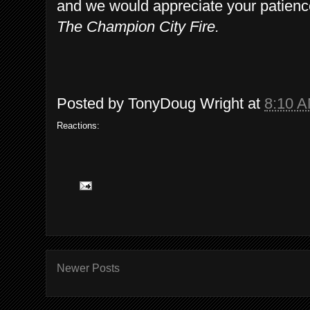
and we would appreciate your patien
The Champion City Fire.
Posted by
TonyDoug Wright
at
8:10 
Reactions:
Newer Posts