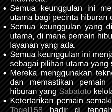
Semua keunggulan ini me
utama bagi pecinta hiburan 
Semua keunggulan yang d
utama, di mana pemain hib
layanan yang ada.
Semua keunggulan ini menja
sebagai pilihan utama yang 
Mereka menggunakan teknol
dan memastikan pemain m
hiburan yang
Sabatoto
kelol
Ketertarikan pemain semaki
Togel158
hadir di tengah 