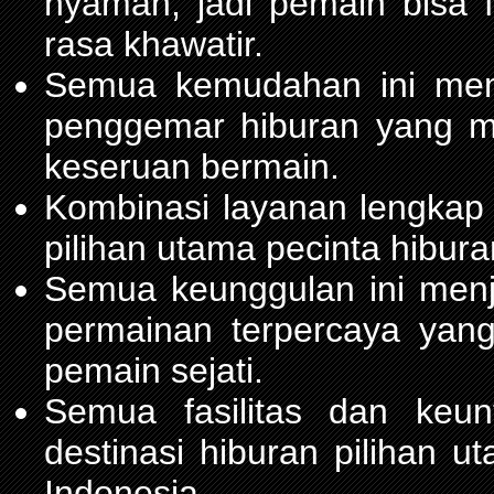
nyaman, jadi pemain bisa 
rasa khawatir.
Semua kemudahan ini m
penggemar hiburan yang 
keseruan bermain.
Kombinasi layanan lengkap
pilihan utama pecinta hibur
Semua keunggulan ini men
permainan terpercaya yang
pemain sejati.
Semua fasilitas dan keu
destinasi hiburan pilihan 
Indonesia.