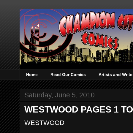
Home
Read Our Comics
Artists and Writ
Saturday, June 5, 2010
WESTWOOD PAGES 1 TO
WESTWOOD