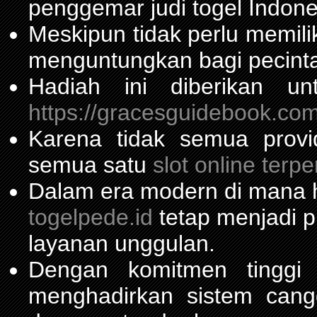
penggemar judi togel Indone
Meskipun tidak perlu memil
menguntungkan bagi pecinta
Hadiah ini diberikan u
https://gracesguidebook.com
Karena tidak semua prov
semua satu
slot online terp
Dalam era modern di mana h
togelpede.id
tetap menjadi pi
layanan unggulan.
Dengan komitmen tinggi
menghadirkan sistem can