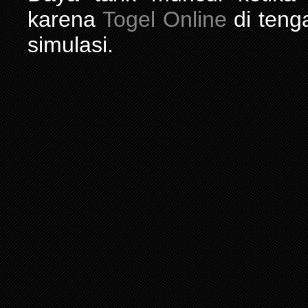
karena
Togel Online
di teng
simulasi.