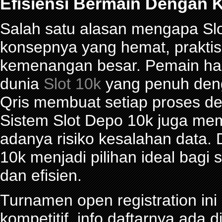
Efisiensi Bermain Dengan K
Salah satu alasan mengapa Slot
konsepnya yang hemat, prakti
kemenangan besar. Pemain han
dunia
Slot 10k
yang penuh denga
Qris membuat setiap proses de
Sistem Slot Depo 10k juga me
adanya risiko kesalahan data.
10k menjadi pilihan ideal bagi
dan efisien.
Turnamen open registration in
kompetitif, info daftarnya ada d