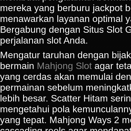
mereka yang berburu jackpot be
menawarkan layanan optimal y
Bergabung dengan Situs Slot G
perjalanan slot Anda.
Mengatur taruhan dengan bijak 
bermain
Mahjong Slot
agar tet
yang cerdas akan memulai den
permainan sebelum meningkat
lebih besar. Scatter Hitam seri
mengetahui pola kemunculann
yang tepat. Mahjong Ways 2 
cascading reels agar mendapa