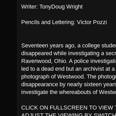
Writer: TonyDoug Wright
Pencils and Lettering: Victor Pozzi
Seventeen years ago, a college stud
disappeared while investigating a sec
Ravenwood, Ohio. A police investiga
led to a dead end but an archivist at a
photograph of Westwood. The photog
disappearance by nearly sixteen years
investigate the whereabouts of Westw
CLICK ON FULLSCREEN TO VIEW 
ADJUST THE VIEWING BY SWITCH