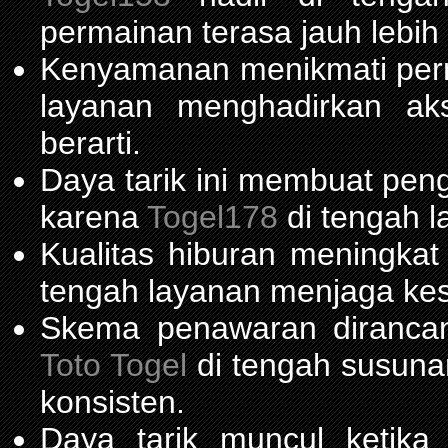
permainan terasa jauh lebih
Kenyamanan menikmati per
layanan menghadirkan ak
berarti.
Daya tarik ini membuat pen
karena
Togel178
di tengah l
Kualitas hiburan meningka
tengah layanan menjaga kest
Skema penawaran diranca
Toto Togel
di tengah susuna
konsisten.
Daya tarik muncul ketika