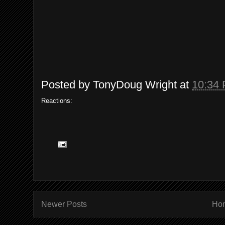
Posted by
TonyDoug Wright
at
10:34
Reactions:
Newer Posts
Ho