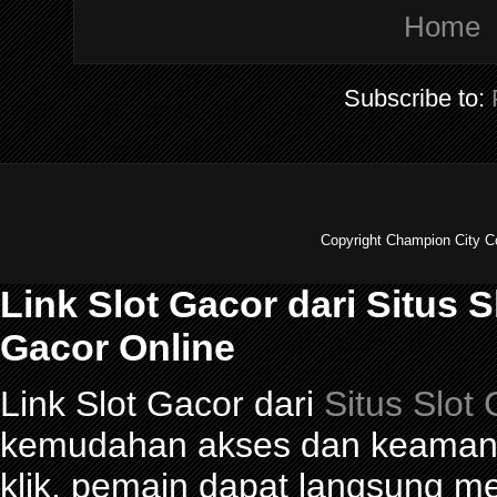
Home
Subscribe to:
Copyright Champion City C
Link Slot Gacor dari Situs 
Gacor Online
Link Slot Gacor dari
Situs Slot
kemudahan akses dan keamana
klik, pemain dapat langsung m