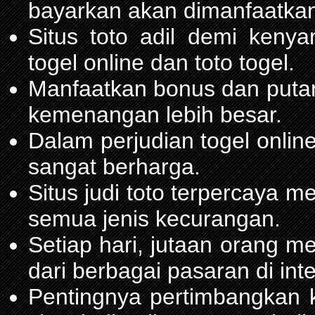
bayarkan akan dimanfaatkan
Situs toto adil demi ken
togel online dan toto togel.
Manfaatkan bonus dan put
kemenangan lebih besar.
Dalam perjudian togel onli
sangat berharga.
Situs judi toto terpercaya 
semua jenis kecurangan.
Setiap hari, jutaan orang m
dari berbagai pasaran di inte
Pentingnya pertimbangka