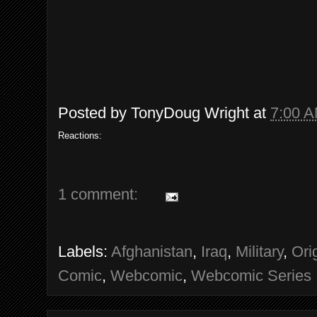
Posted by
TonyDoug Wright
at
7:00 
Reactions:
1 comment:
Labels:
Afghanistan
,
Iraq
,
Military
,
Ori
Comic
,
Webcomic
,
Webcomic Series