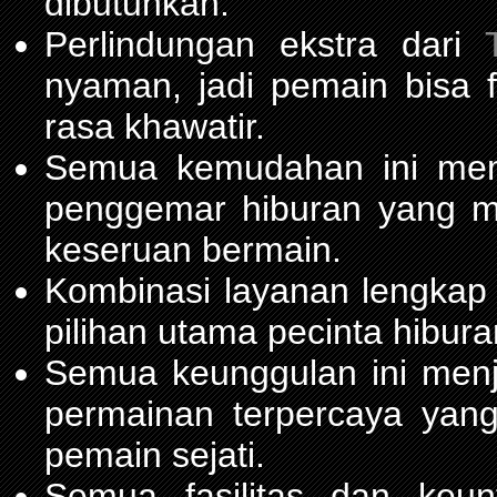
dibutuhkan.
Perlindungan ekstra dari
nyaman, jadi pemain bisa 
rasa khawatir.
Semua kemudahan ini m
penggemar hiburan yang 
keseruan bermain.
Kombinasi layanan lengkap
pilihan utama pecinta hibur
Semua keunggulan ini men
permainan terpercaya yang
pemain sejati.
Semua fasilitas dan keu