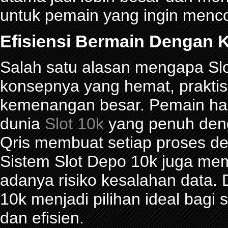
untuk pemain yang ingin menco
Efisiensi Bermain Dengan K
Salah satu alasan mengapa Slot
konsepnya yang hemat, prakti
kemenangan besar. Pemain han
dunia
Slot 10k
yang penuh denga
Qris membuat setiap proses de
Sistem Slot Depo 10k juga me
adanya risiko kesalahan data.
10k menjadi pilihan ideal bagi
dan efisien.