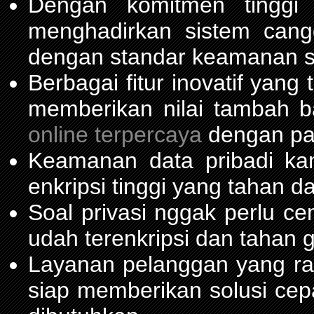
Dengan komitmen tinggi
menghadirkan sistem can
dengan standar keamanan s
Berbagai fitur inovatif yang
memberikan nilai tambah 
online terpercaya
dengan pas
Keamanan data pribadi ka
enkripsi tinggi yang tahan da
Soal privasi nggak perlu c
udah terenkripsi dan tahan 
Layanan pelanggan yang ra
siap memberikan solusi cep