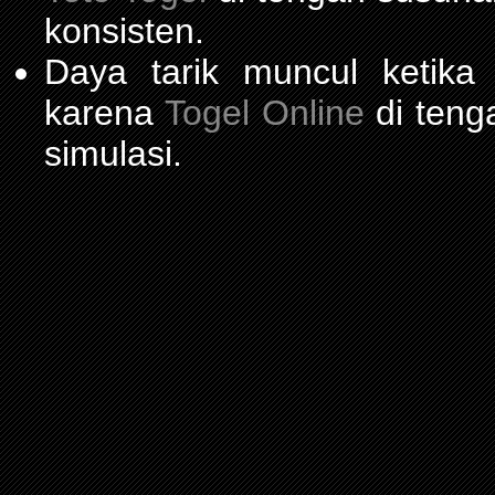
konsisten.
Daya tarik muncul ketika
karena
Togel Online
di teng
simulasi.