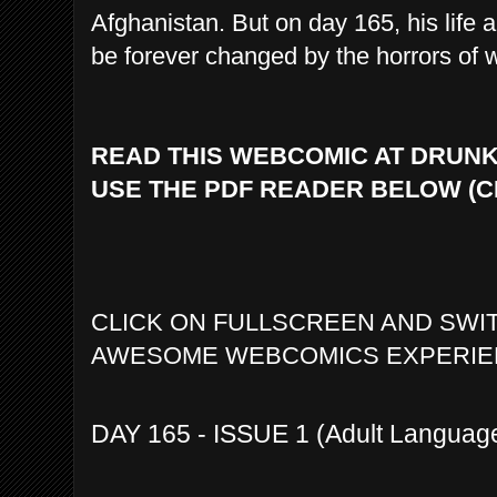
Afghanistan. But on day 165, his life an
be forever changed by the horrors of 
READ THIS WEBCOMIC AT DRUNK
USE THE PDF READER BELOW (C
CLICK ON FULLSCREEN AND SWI
AWESOME WEBCOMICS EXPERIE
DAY 165 - ISSUE 1 (Adult Language