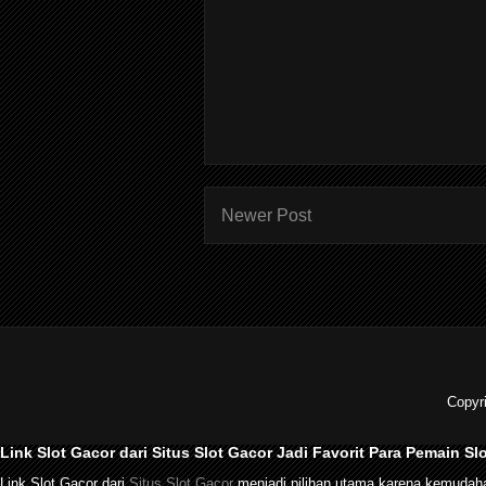
Newer Post
Copyr
Link Slot Gacor dari Situs Slot Gacor Jadi Favorit Para Pemain Sl
Link Slot Gacor dari
Situs Slot Gacor
menjadi pilihan utama karena kemudaha