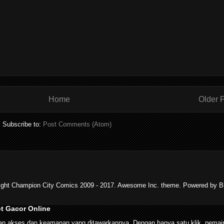
Home
Older 
Subscribe to:
Post Comments (Atom)
ight Champion City Comics 2009 - 2017. Awesome Inc. theme. Powered by Bl
ot Gacor Online
n akses dan keamanan yang ditawarkannya. Dengan hanya satu klik, pemain