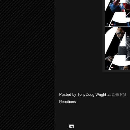
Posted by
TonyDoug Wright
at
2:46 PM
Reactions: