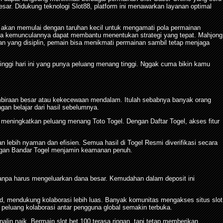
. Didukung teknologi Slot88, platform ini menawarkan layanan optimal
 akan memulai dengan taruhan kecil untuk mengamati pola permainan
pola kemunculannya dapat membantu menentukan strategi yang tepat. Mahjong
yang disiplin, pemain bisa menikmati permainan sambil tetap menjaga
tinggi hari ini yang punya peluang menang tinggi. Nggak cuma bikin kamu
biraan besar atau kekecewaan mendalam. Itulah sebabnya banyak orang
n belajar dari hasil sebelumnya.
meningkatkan peluang menang Toto Togel. Dengan Daftar Togel, akses fitur
ebih nyaman dan efisien. Semua hasil di Togel Resmi diverifikasi secara
dengan Bandar Togel menjamin keamanan penuh.
 tanpa harus mengeluarkan dana besar. Kemudahan dalam deposit ini
iland, mendukung kolaborasi lebih luas. Banyak komunitas mengakses situs slot
 peluang kolaborasi antar pengguna global semakin terbuka.
lin naik. Bermain slot bet 100 terasa ringan, tapi tetap memberikan