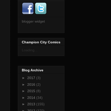
blogger widget
Champion City Comics
Loading...
Blog Archive
►
2017
(3)
►
2016
(2)
►
2015
(8)
►
2014
(34)
►
2013
(155)
►
2012
(370)