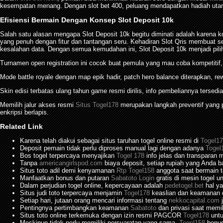
kesempatan menang. Dengan slot bet 400, peluang mendapatkan hadiah utama
Efisiensi Bermain Dengan Konsep Slot Deposit 10k
Salah satu alasan mengapa Slot Deposit 10k begitu diminati adalah karena
yang penuh dengan fitur dan tantangan seru. Kehadiran Slot Qris membuat s
kesalahan data. Dengan semua kemudahan ini, Slot Deposit 10k menjadi pilih
Turnamen open registration ini cocok buat pemula yang mau coba kompetitif, 
Mode battle royale dengan map epik hadir, patch hero balance diterapkan, rewa
Skin edisi terbatas ulang tahun game resmi dirilis, info pembeliannya tersedi
Memilih jalur akses resmi
Situs Togel178
merupakan langkah preventif yang pa
enkripsi berlapis.
Related Link
Karena telah diakui sebagai situs taruhan togel online resmi di
Togel1
Deposit pemain tidak perlu diproses manual lagi dengan adanya
Togel
Bos togel terpercaya menyajikan
Togel 178
info jelas dan transparan 
Tanpa
americangirlspod.com
biaya deposit, setiap rupiah yang Anda 
Situs toto adil demi kenyamanan
Rtp Togel158
anggota saat bermain to
Manfaatkan bonus dan putaran
Sabatoto Login
gratis di mesin togel u
Dalam perjudian togel online, kepercayaan adalah
pedetogel.bet
hal ya
Situs judi toto terpercaya menjamin
Togel178
keaslian dan keamanan d
Setiap hari, jutaan orang mencari informasi tentang
nekkocapital.com
j
Pentingnya pertimbangkan keamanan
Sabatoto
dan privasi saat memili
Situs toto online terkemuka dengan izin resmi PAGCOR
Togel178
untu
Meskipun tidak perlu memiliki persyaratan yang sama,
Togel158
bonus