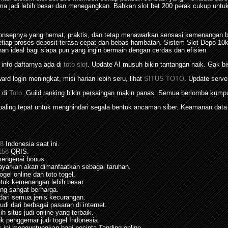
 jadi lebih besar dan menegangkan. Bahkan slot bet 200 perak cukup untuk
 konsepnya yang hemat, praktis, dan tetap menawarkan sensasi kemenangan b
etiap proses deposit terasa cepat dan bebas hambatan. Sistem Slot Depo 10
an ideal bagi siapa pun yang ingin bermain dengan cerdas dan efisien.
info daftarnya ada di
toto slot
. Update AI musuh bikin tantangan naik. Gak bi
rd login meningkat, misi harian lebih seru, lihat
SITUS TOTO
. Update serve
a di
Toto
. Guild ranking bikin persaingan makin panas. Semua berlomba kumpu
ling tepat untuk menghindari segala bentuk ancaman siber. Keamanan data pr
78
Indonesia saat ini.
158
QRIS.
mengenai bonus.
bayarkan akan dimanfaatkan sebagai taruhan.
gel online dan toto togel.
ntuk kemenangan lebih besar.
ng sangat berharga.
ari semua jenis kecurangan.
udi dari berbagai pasaran di internet.
h situs judi online yang terbaik.
k penggemar judi togel Indonesia.
 ini menguntungkan bagi pecinta Tanding online.