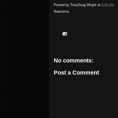
Posted by
TonyDoug Wright
at
8:00 AM
Reactions:
No comments:
Post a Comment