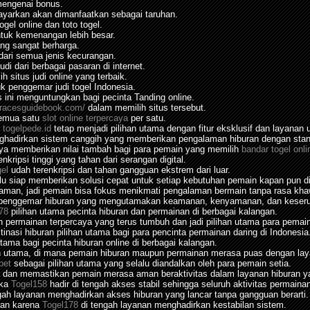
mengenai bonus.
bayarkan akan dimanfaatkan sebagai taruhan.
gel online dan toto togel.
ntuk kemenangan lebih besar.
ng sangat berharga.
ari semua jenis kecurangan.
udi dari berbagai pasaran di internet.
h situs judi online yang terbaik.
k penggemar judi togel Indonesia.
 ini menguntungkan bagi pecinta Tanding online.
/gracesguidebook.com/
dalam memilih situs tersebut.
semua satu
slot online terpercaya
per satu.
,
togelpede.id
tetap menjadi pilihan utama dengan fitur eksklusif dan layanan 
hadirkan sistem canggih yang memberikan pengalaman hiburan dengan stan
ercaya memberikan nilai tambah bagi para pemain yang memilih
bandar togel onli
nkripsi tinggi yang tahan dari serangan digital.
el
udah terenkripsi dan tahan gangguan ekstrem dari luar.
lu siap memberikan solusi cepat untuk setiap kebutuhan pemain kapan pun d
man, jadi pemain bisa fokus menikmati pengalaman bermain tanpa rasa khaw
i penggemar hiburan yang mengutamakan keamanan, kenyamanan, dan keseru
78
pilihan utama pecinta hiburan dan permainan di berbagai kalangan.
 permainan terpercaya yang terus tumbuh dan jadi pilihan utama para pemain 
asi hiburan pilihan utama bagi para pencinta permainan daring di Indonesia
tama bagi pecinta hiburan online di berbagai kalangan.
n utama, di mana pemain hiburan maupun permainan merasa puas dengan lay
bet
sebagai pilihan utama yang selalu diandalkan oleh para pemain setia.
ta dan memastikan pemain merasa aman beraktivitas dalam layanan hiburan 
ika
Togel158
hadir di tengah akses stabil sehingga seluruh aktivitas permainan
gah layanan menghadirkan akses hiburan yang lancar tanpa gangguan berarti.
ran karena
Togel178
di tengah layanan menghadirkan kestabilan sistem.