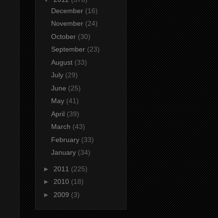
December
(16)
November
(24)
October
(30)
September
(23)
August
(33)
July
(29)
June
(25)
May
(41)
April
(39)
March
(43)
February
(33)
January
(34)
►
2011
(225)
►
2010
(18)
►
2009
(3)