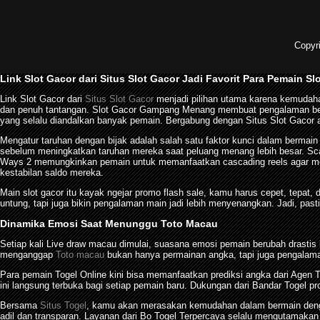
Copyr
Link Slot Gacor dari Situs Slot Gacor Jadi Favorit Para Pemain Sl
Link Slot Gacor dari
Situs Slot Gacor
menjadi pilihan utama karena kemudaha
dan penuh tantangan. Slot Gacor Gampang Menang membuat pengalaman berma
yang selalu diandalkan banyak pemain. Bergabung dengan Situs Slot Gacor a
Mengatur taruhan dengan bijak adalah salah satu faktor kunci dalam bermai
sebelum meningkatkan taruhan mereka saat peluang menang lebih besar. Sca
Ways 2 memungkinkan pemain untuk memanfaatkan cascading reels agar men
kestabilan saldo mereka.
Main slot gacor itu kayak ngejar promo flash sale, kamu harus cepet, tepat,
untung, tapi juga bikin pengalaman main jadi lebih menyenangkan. Jadi, pasti
Dinamika Emosi Saat Menunggu Toto Macau
Setiap kali Live draw macau dimulai, suasana emosi pemain berubah dras
menganggap
Toto macau
bukan hanya permainan angka, tapi juga pengalama
Para pemain Togel Online kini bisa memanfaatkan prediksi angka dari Agen 
ini langsung terbuka bagi setiap pemain baru. Dukungan dari Bandar Togel
Bersama
Situs Togel
, kamu akan merasakan kemudahan dalam bermain dengan
adil dan transparan. Layanan dari Bo Togel Terpercaya selalu mengutamaka