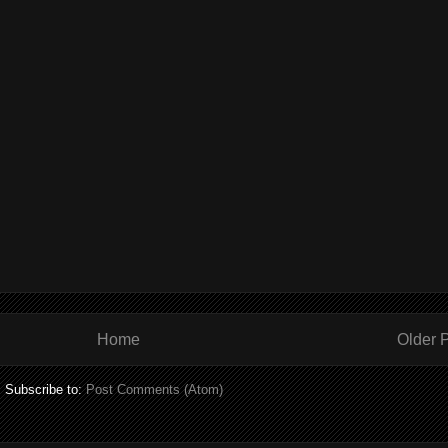
Home
Older 
Subscribe to:
Post Comments (Atom)