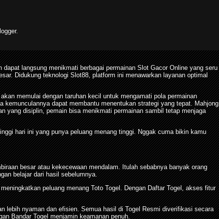
ogger.
 dapat langsung menikmati berbagai permainan Slot Gacor Online yang seru
. Didukung teknologi Slot88, platform ini menawarkan layanan optimal
 akan memulai dengan taruhan kecil untuk mengamati pola permainan
pola kemunculannya dapat membantu menentukan strategi yang tepat. Mahjong
yang disiplin, pemain bisa menikmati permainan sambil tetap menjaga
tinggi hari ini yang punya peluang menang tinggi. Nggak cuma bikin kamu
biraan besar atau kekecewaan mendalam. Itulah sebabnya banyak orang
n belajar dari hasil sebelumnya.
meningkatkan peluang menang Toto Togel. Dengan Daftar Togel, akses fitur
ebih nyaman dan efisien. Semua hasil di Togel Resmi diverifikasi secara
dengan Bandar Togel menjamin keamanan penuh.