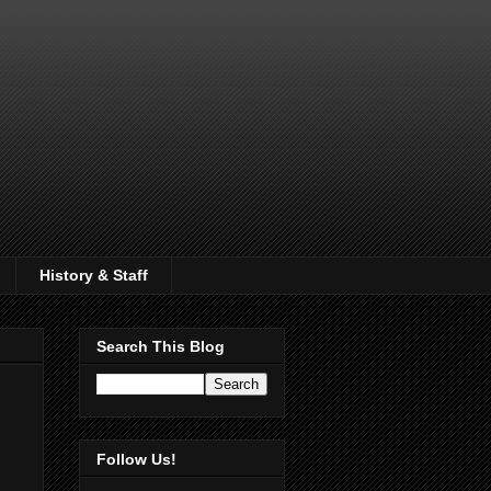
History & Staff
Search This Blog
Follow Us!