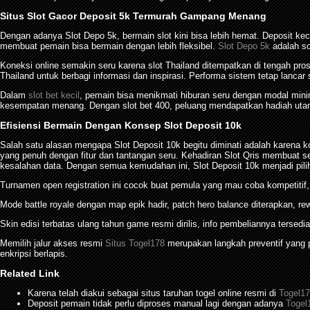
Situs Slot Gacor Deposit 5k Termurah Gampang Menang
Dengan adanya Slot Depo 5k, bermain slot kini bisa lebih hemat. Deposit k
membuat pemain bisa bermain dengan lebih fleksibel.
Slot Depo 5k
adalah so
Koneksi online semakin seru karena slot Thailand ditempatkan di tengah prose
Thailand untuk berbagi informasi dan inspirasi. Performa sistem tetap lancar
Dalam
slot bet kecil
, pemain bisa menikmati hiburan seru dengan modal minim
kesempatan menang. Dengan slot bet 400, peluang mendapatkan hadiah utama
Efisiensi Bermain Dengan Konsep Slot Deposit 10k
Salah satu alasan mengapa Slot Deposit 10k begitu diminati adalah karena
yang penuh dengan fitur dan tantangan seru. Kehadiran Slot Qris membuat s
kesalahan data. Dengan semua kemudahan ini, Slot Deposit 10k menjadi pilih
Turnamen open registration ini cocok buat pemula yang mau coba kompetitif, 
Mode battle royale dengan map epik hadir, patch hero balance diterapkan, rewa
Skin edisi terbatas ulang tahun game resmi dirilis, info pembeliannya tersedi
Memilih jalur akses resmi
Situs Togel178
merupakan langkah preventif yang pa
enkripsi berlapis.
Related Link
Karena telah diakui sebagai situs taruhan togel online resmi di
Togel1
Deposit pemain tidak perlu diproses manual lagi dengan adanya
Togel