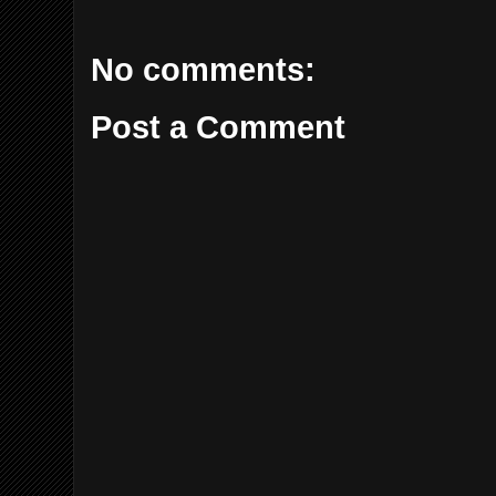
No comments:
Post a Comment