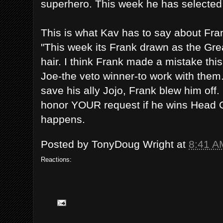
superhero. This week he has selected
This is what Kav has to say about Fr
"This week its Frank drawn as the Gr
hair. I think Frank made a mistake t
Joe-the veto winner-to work with the
save his ally Jojo, Frank blew him of
honor YOUR request if he wins Head O
happens.
Posted by
TonyDoug Wright
at
8:41 A
Reactions: