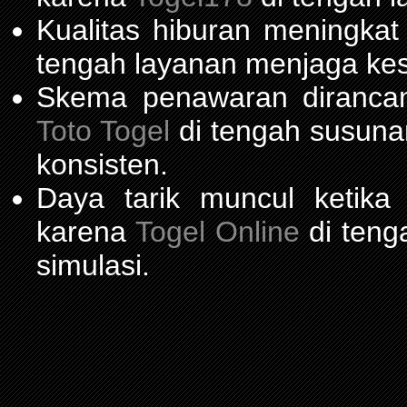
Kualitas hiburan meningka
tengah layanan menjaga kest
Skema penawaran diranca
Toto Togel
di tengah susuna
konsisten.
Daya tarik muncul ketika
karena
Togel Online
di teng
simulasi.