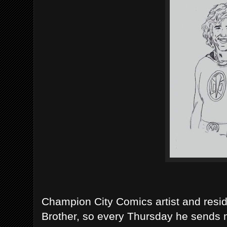
Champion City Comics artist and reside
Brother, so every Thursday he sends 