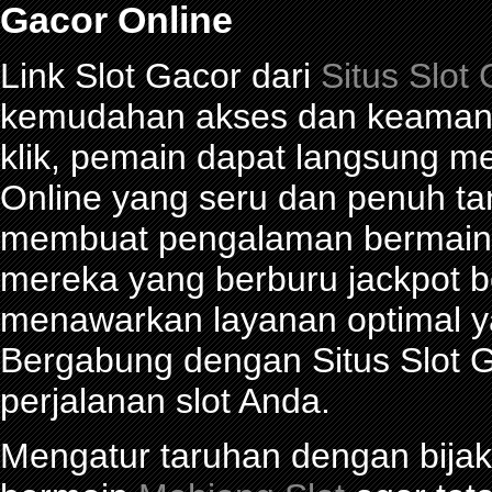
Gacor Online
Link Slot Gacor dari
Situs Slot
kemudahan akses dan keamana
klik, pemain dapat langsung m
Online yang seru dan penuh t
membuat pengalaman bermain 
mereka yang berburu jackpot be
menawarkan layanan optimal y
Bergabung dengan Situs Slot G
perjalanan slot Anda.
Mengatur taruhan dengan bijak 