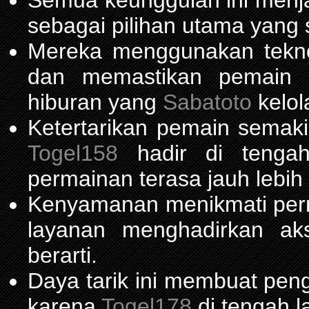
sebagai pilihan utama yang 
Mereka menggunakan teknol
dan memastikan pemain m
hiburan yang
Sabatoto
kelol
Ketertarikan pemain semaki
Togel158
hadir di tengah 
permainan terasa jauh lebih
Kenyamanan menikmati per
layanan menghadirkan ak
berarti.
Daya tarik ini membuat pen
karena
Togel178
di tengah l