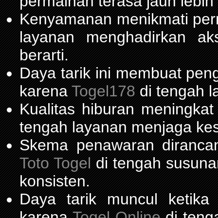
permainan terasa jauh lebih
Kenyamanan menikmati per
layanan menghadirkan ak
berarti.
Daya tarik ini membuat pen
karena
Togel178
di tengah l
Kualitas hiburan meningka
tengah layanan menjaga kest
Skema penawaran diranca
Toto Togel
di tengah susuna
konsisten.
Daya tarik muncul ketika
karena
Togel Online
di teng