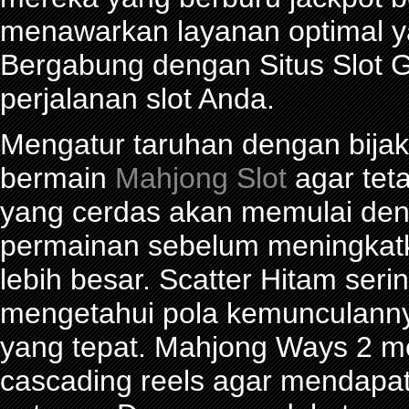
menawarkan layanan optimal y
Bergabung dengan Situs Slot G
perjalanan slot Anda.
Mengatur taruhan dengan bijak 
bermain
Mahjong Slot
agar tet
yang cerdas akan memulai den
permainan sebelum meningkat
lebih besar. Scatter Hitam seri
mengetahui pola kemunculann
yang tepat. Mahjong Ways 2 
cascading reels agar mendapa