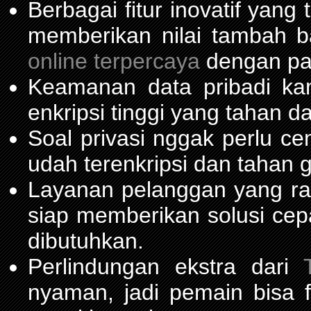
Berbagai fitur inovatif yang
memberikan nilai tambah 
online terpercaya
dengan pas
Keamanan data pribadi ka
enkripsi tinggi yang tahan da
Soal privasi nggak perlu c
udah terenkripsi dan tahan 
Layanan pelanggan yang ra
siap memberikan solusi cep
dibutuhkan.
Perlindungan ekstra dari
nyaman, jadi pemain bisa 