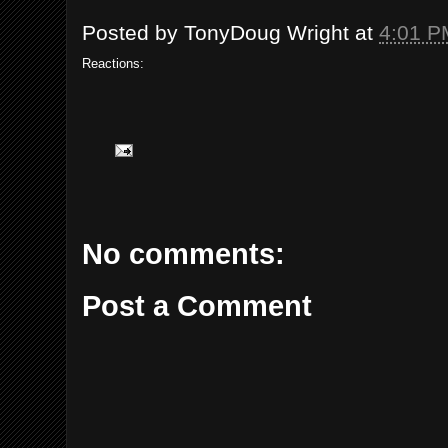
Posted by
TonyDoug Wright
at
4:01 P
Reactions:
No comments:
Post a Comment