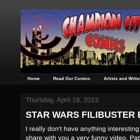
Home
Read Our Comics
Artists and Writ
Thursday, April 18, 2013
STAR WARS FILIBUSTER
I really don't have anything interesting
share with you a very funny video. Pa