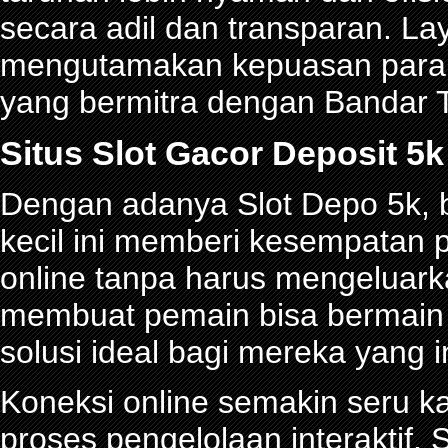
secara adil dan transparan. La
mengutamakan kepuasan para p
yang bermitra dengan Bandar
Situs Slot Gacor Deposit 
Dengan adanya Slot Depo 5k, be
kecil ini memberi kesempatan 
online tanpa harus mengeluark
membuat pemain bisa bermain d
solusi ideal bagi mereka yang 
Koneksi online semakin seru ka
proses pengelolaan interaktif. S