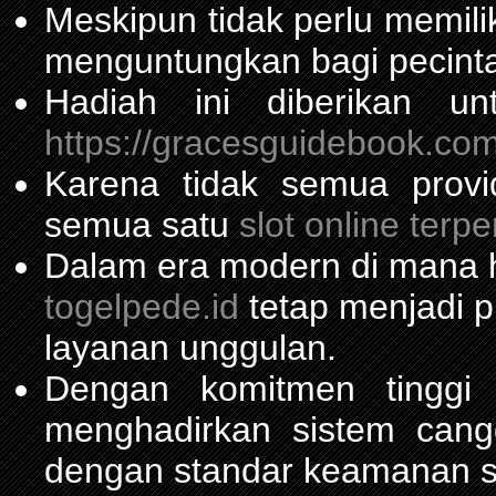
Meskipun tidak perlu memil
menguntungkan bagi pecinta
Hadiah ini diberikan u
https://gracesguidebook.com
Karena tidak semua prov
semua satu
slot online terp
Dalam era modern di mana h
togelpede.id
tetap menjadi pi
layanan unggulan.
Dengan komitmen tinggi
menghadirkan sistem can
dengan standar keamanan s