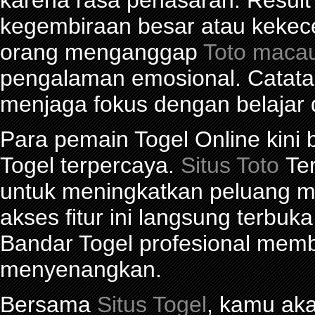
kegembiraan besar atau kekec
orang menganggap
Toto maca
pengalaman emosional. Catat
menjaga fokus dengan belajar 
Para pemain Togel Online kini
Togel terpercaya.
Situs Toto
Ter
untuk meningkatkan peluang me
akses fitur ini langsung terbu
Bandar Togel profesional mem
menyenangkan.
Bersama
Situs Togel
, kamu ak