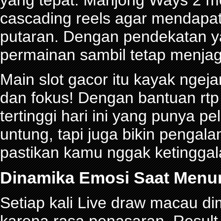
cascading reels agar mendapa
putaran. Dengan pendekatan ya
permainan sambil tetap menjag
Main slot gacor itu kayak ngeja
dan fokus! Dengan bantuan rtp 
tertinggi hari ini yang punya 
untung, tapi juga bikin pengal
pastikan kamu nggak ketinggalan
Dinamika Emosi Saat Menu
Setiap kali Live draw macau d
karena rasa penasaran. Res