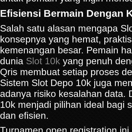
Efisiensi Bermain Dengan K
Salah satu alasan mengapa Slot
konsepnya yang hemat, prakti
kemenangan besar. Pemain han
dunia
Slot 10k
yang penuh denga
Qris membuat setiap proses de
Sistem Slot Depo 10k juga me
adanya risiko kesalahan data.
10k menjadi pilihan ideal bagi
dan efisien.
Turnamen open registration in