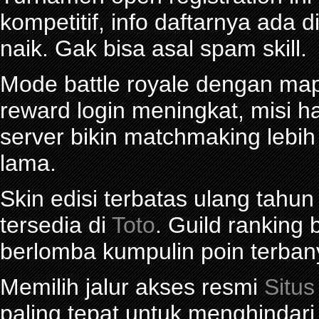
kompetitif, info daftarnya ada d
naik. Gak bisa asal spam skill.
Mode battle royale dengan map 
reward login meningkat, misi ha
server bikin matchmaking lebi
lama.
Skin edisi terbatas ulang tahun
tersedia di
Toto
. Guild ranking
berlomba kumpulin poin terban
Memilih jalur akses resmi
Situs
paling tepat untuk menghindar