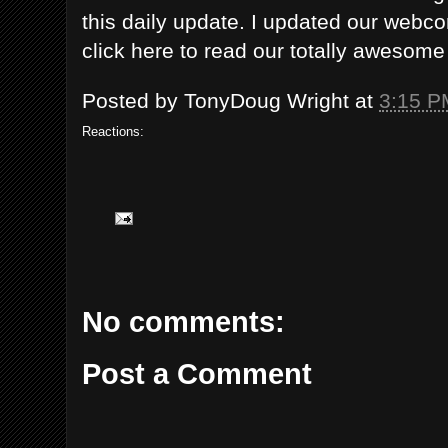
this daily update. I updated our webc
click here to read our totally awesome
Posted by
TonyDoug Wright
at
3:15 P
Reactions:
No comments:
Post a Comment