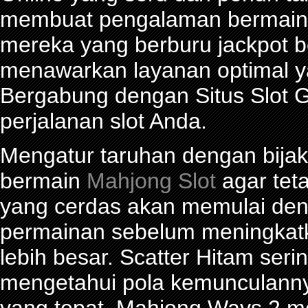
membuat pengalaman bermain 
mereka yang berburu jackpot be
menawarkan layanan optimal y
Bergabung dengan Situs Slot G
perjalanan slot Anda.
Mengatur taruhan dengan bijak 
bermain
Mahjong Slot
agar tet
yang cerdas akan memulai den
permainan sebelum meningkat
lebih besar. Scatter Hitam seri
mengetahui pola kemunculann
yang tepat. Mahjong Ways 2 