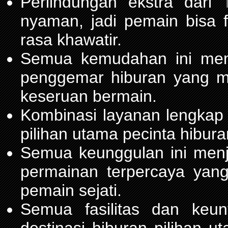
Perlindungan ekstra dari
nyaman, jadi pemain bisa 
rasa khawatir.
Semua kemudahan ini m
penggemar hiburan yang 
keseruan bermain.
Kombinasi layanan lengkap
pilihan utama pecinta hibur
Semua keunggulan ini men
permainan terpercaya yang
pemain sejati.
Semua fasilitas dan keu
destinasi hiburan pilihan 