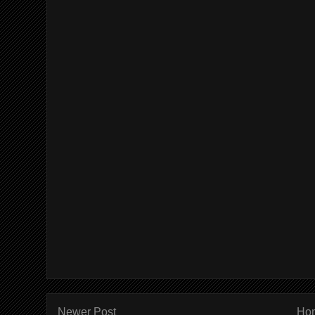
Newer Post
Ho