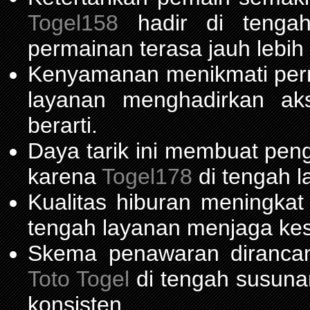
Togel158
hadir di tengah 
permainan terasa jauh lebih
Kenyamanan menikmati per
layanan menghadirkan ak
berarti.
Daya tarik ini membuat pen
karena
Togel178
di tengah l
Kualitas hiburan meningka
tengah layanan menjaga kest
Skema penawaran diranca
Toto Togel
di tengah susuna
konsisten.