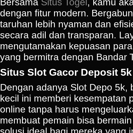
Bersama
Situs Togel
, kamu ak
dengan fitur modern. Bergabu
taruhan lebih nyaman dan efisie
secara adil dan transparan. La
mengutamakan kepuasan para p
yang bermitra dengan Bandar
Situs Slot Gacor Deposit 
Dengan adanya Slot Depo 5k, be
kecil ini memberi kesempatan 
online tanpa harus mengeluark
membuat pemain bisa bermain d
solusi ideal bagi mereka yang 