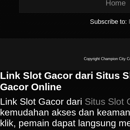
Home
Subscribe to:
Copyright Champion City C
Link Slot Gacor dari Situs 
Gacor Online
Link Slot Gacor dari
Situs Slot
kemudahan akses dan keamana
klik, pemain dapat langsung m