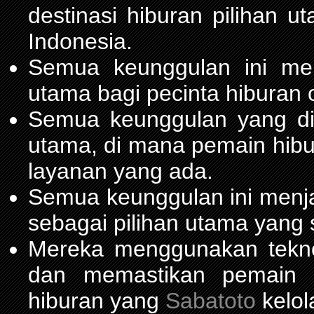
destinasi hiburan pilihan 
Indonesia.
Semua keunggulan ini me
utama bagi pecinta hiburan 
Semua keunggulan yang d
utama, di mana pemain hib
layanan yang ada.
Semua keunggulan ini menja
sebagai pilihan utama yang 
Mereka menggunakan teknol
dan memastikan pemain m
hiburan yang
Sabatoto
kelol