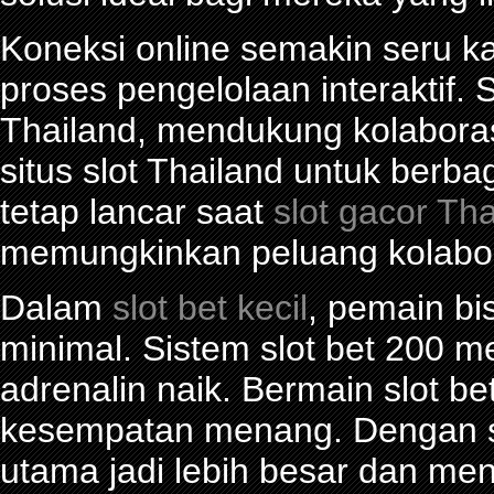
Koneksi online semakin seru ka
proses pengelolaan interaktif. S
Thailand, mendukung kolabora
situs slot Thailand untuk berba
tetap lancar saat
slot gacor Th
memungkinkan peluang kolabor
Dalam
slot bet kecil
, pemain bi
minimal. Sistem slot bet 200 
adrenalin naik. Bermain slot be
kesempatan menang. Dengan sl
utama jadi lebih besar dan me