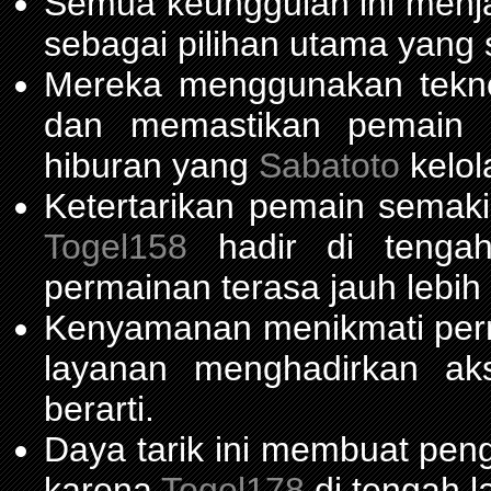
Semua keunggulan ini menja
sebagai pilihan utama yang 
Mereka menggunakan teknol
dan memastikan pemain m
hiburan yang
Sabatoto
kelol
Ketertarikan pemain semaki
Togel158
hadir di tengah 
permainan terasa jauh lebih
Kenyamanan menikmati per
layanan menghadirkan ak
berarti.
Daya tarik ini membuat pen
karena
Togel178
di tengah l