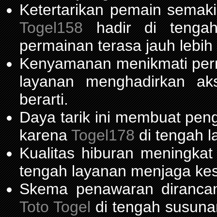
Ketertarikan pemain semaki
Togel158
hadir di tengah 
permainan terasa jauh lebih
Kenyamanan menikmati per
layanan menghadirkan ak
berarti.
Daya tarik ini membuat pen
karena
Togel178
di tengah l
Kualitas hiburan meningka
tengah layanan menjaga kest
Skema penawaran diranca
Toto Togel
di tengah susuna