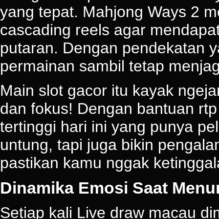
yang tepat. Mahjong Ways 2 
cascading reels agar mendapa
putaran. Dengan pendekatan ya
permainan sambil tetap menjag
Main slot gacor itu kayak ngeja
dan fokus! Dengan bantuan rtp 
tertinggi hari ini yang punya 
untung, tapi juga bikin pengal
pastikan kamu nggak ketinggalan
Dinamika Emosi Saat Menu
Setiap kali Live draw macau d