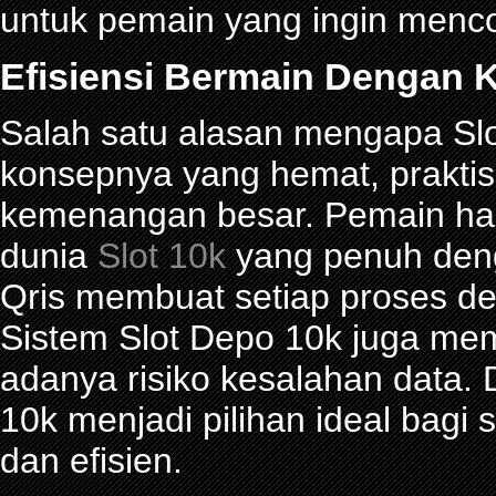
untuk pemain yang ingin menco
Efisiensi Bermain Dengan K
Salah satu alasan mengapa Slot
konsepnya yang hemat, prakti
kemenangan besar. Pemain han
dunia
Slot 10k
yang penuh denga
Qris membuat setiap proses de
Sistem Slot Depo 10k juga me
adanya risiko kesalahan data.
10k menjadi pilihan ideal bagi
dan efisien.