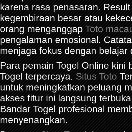
karena rasa penasaran. Res
kegembiraan besar atau kekec
orang menganggap
Toto maca
pengalaman emosional. Catat
menjaga fokus dengan belajar 
Para pemain Togel Online kini
Togel terpercaya.
Situs Toto
Ter
untuk meningkatkan peluang me
akses fitur ini langsung terbu
Bandar Togel profesional mem
menyenangkan.