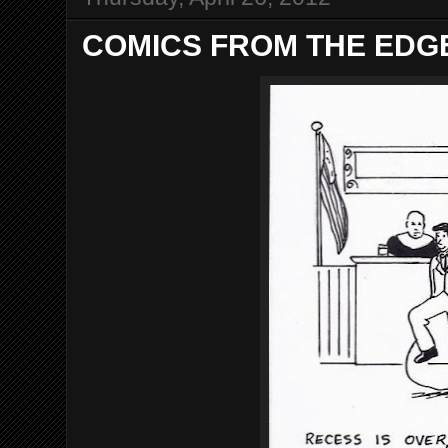
COMICS FROM THE EDGE