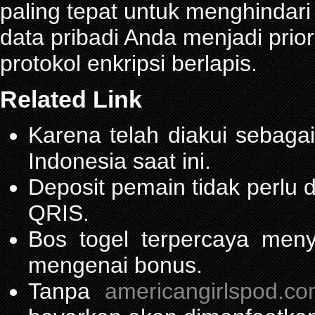
paling tepat untuk menghindar
data pribadi Anda menjadi prior
protokol enkripsi berlapis.
Related Link
Karena telah diakui sebagai
Indonesia saat ini.
Deposit pemain tidak perlu
QRIS.
Bos togel terpercaya men
mengenai bonus.
Tanpa
americangirlspod.c