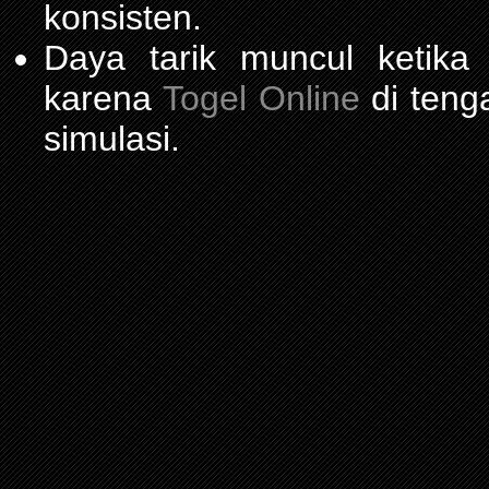
konsisten.
Daya tarik muncul ketika
karena
Togel Online
di teng
simulasi.