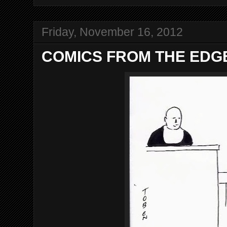
Friday, November 16, 2012
COMICS FROM THE EDGE