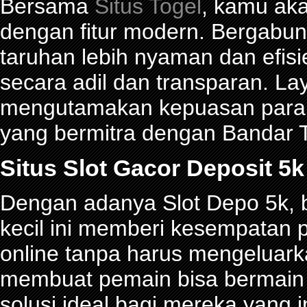
Bersama
Situs Togel
, kamu ak
dengan fitur modern. Bergabu
taruhan lebih nyaman dan efisie
secara adil dan transparan. La
mengutamakan kepuasan para p
yang bermitra dengan Bandar
Situs Slot Gacor Deposit 
Dengan adanya Slot Depo 5k, be
kecil ini memberi kesempatan 
online tanpa harus mengeluark
membuat pemain bisa bermain d
solusi ideal bagi mereka yang 