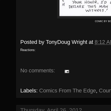
COMIC BY B
Posted by
TonyDoug Wright
at
8:12 
Reactions:
No comments:
Labels:
Comics From The Edge
,
Cour
Thursday, April 26, 2012