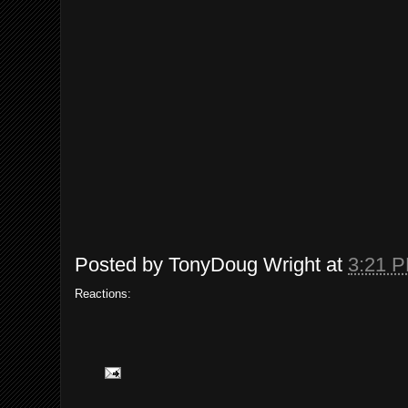
Posted by
TonyDoug Wright
at
3:21 
Reactions: