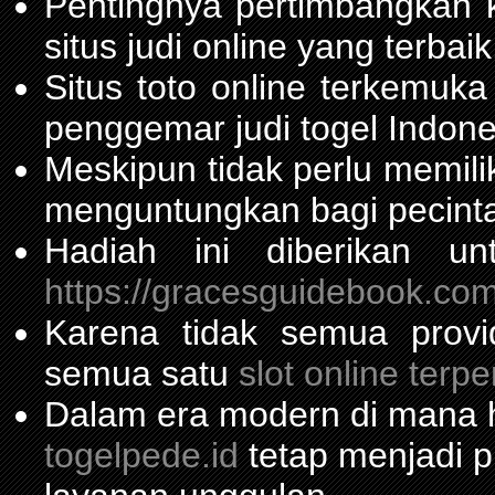
Pentingnya pertimbangka
situs judi online yang terbaik
Situs toto online terkemu
penggemar judi togel Indone
Meskipun tidak perlu memil
menguntungkan bagi pecinta
Hadiah ini diberikan u
https://gracesguidebook.com
Karena tidak semua prov
semua satu
slot online terp
Dalam era modern di mana h
togelpede.id
tetap menjadi pi