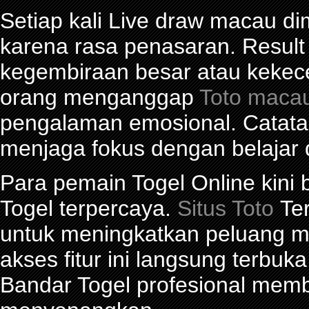
Setiap kali Live draw macau d
karena rasa penasaran. Res
kegembiraan besar atau kekec
orang menganggap
Toto maca
pengalaman emosional. Catat
menjaga fokus dengan belajar 
Para pemain Togel Online kini
Togel terpercaya.
Situs Toto
Ter
untuk meningkatkan peluang me
akses fitur ini langsung terbu
Bandar Togel profesional mem