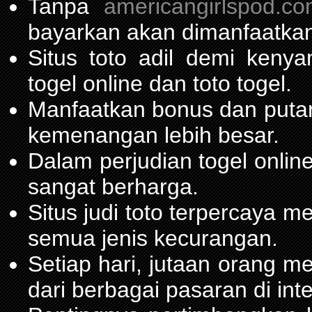
Tanpa
americangirlspod.c
bayarkan akan dimanfaatkan
Situs toto adil demi ken
togel online dan toto togel.
Manfaatkan bonus dan put
kemenangan lebih besar.
Dalam perjudian togel onli
sangat berharga.
Situs judi toto terpercaya 
semua jenis kecurangan.
Setiap hari, jutaan orang m
dari berbagai pasaran di inte