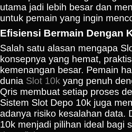
utama jadi lebih besar dan me
untuk pemain yang ingin menco
Efisiensi Bermain Dengan K
Salah satu alasan mengapa Slot
konsepnya yang hemat, prakti
kemenangan besar. Pemain han
dunia
Slot 10k
yang penuh denga
Qris membuat setiap proses de
Sistem Slot Depo 10k juga me
adanya risiko kesalahan data.
10k menjadi pilihan ideal bagi