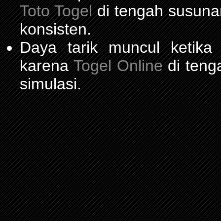
Toto Togel
di tengah susuna
konsisten.
Daya tarik muncul ketika
karena
Togel Online
di teng
simulasi.