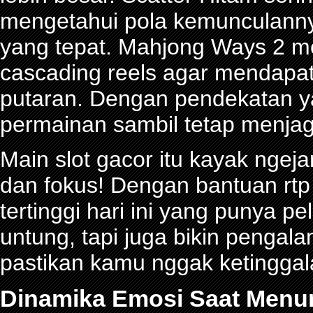
mengetahui pola kemunculann
yang tepat. Mahjong Ways 2 
cascading reels agar mendapa
putaran. Dengan pendekatan ya
permainan sambil tetap menjag
Main slot gacor itu kayak ngeja
dan fokus! Dengan bantuan rtp 
tertinggi hari ini yang punya 
untung, tapi juga bikin pengal
pastikan kamu nggak ketinggalan
Dinamika Emosi Saat Menu