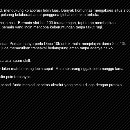
iland, mendukung kolaborasi lebih luas. Banyak komunitas mengakses situs slot
 peluang kolaborasi antar pengguna global semakin terbuka.
lin naik. Bermain slot bet 100 terasa ringan, tapi tetap memberikan
 pemain yang ingin mencoba keberuntungan tanpa takut rugi.
esar. Pemain hanya perlu Depo 10k untuk mulai menjelajahi dunia
Slot 10k
k juga memastikan transaksi berlangsung aman tanpa adanya risiko
sa asal spam skill.
r bikin matchmaking lebih cepat. Main sekarang nggak perlu nunggu lama.
lin poin terbanyak.
ibadi Anda menjadi prioritas absolut yang selalu dijaga dengan protokol