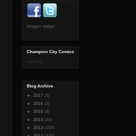
blogger widget
Champion City Comics
Loading...
Blog Archive
►
2017
(3)
►
2016
(2)
►
2015
(8)
►
2014
(34)
►
2013
(155)
►
2012
(370)