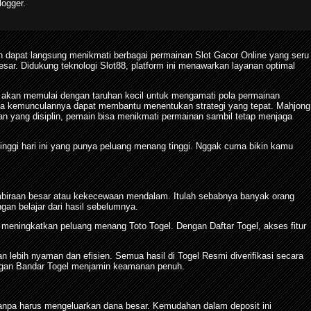
ogger.
 dapat langsung menikmati berbagai permainan Slot Gacor Online yang seru
. Didukung teknologi Slot88, platform ini menawarkan layanan optimal
 akan memulai dengan taruhan kecil untuk mengamati pola permainan
pola kemunculannya dapat membantu menentukan strategi yang tepat. Mahjong
yang disiplin, pemain bisa menikmati permainan sambil tetap menjaga
tinggi hari ini yang punya peluang menang tinggi. Nggak cuma bikin kamu
biraan besar atau kekecewaan mendalam. Itulah sebabnya banyak orang
n belajar dari hasil sebelumnya.
meningkatkan peluang menang Toto Togel. Dengan Daftar Togel, akses fitur
ebih nyaman dan efisien. Semua hasil di Togel Resmi diverifikasi secara
dengan Bandar Togel menjamin keamanan penuh.
 tanpa harus mengeluarkan dana besar. Kemudahan dalam deposit ini