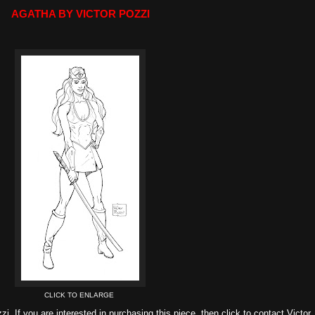
AGATHA BY VICTOR POZZI
CLICK TO ENLARGE
zi. If you are interested in purchasing this piece, then click to contact Victor.