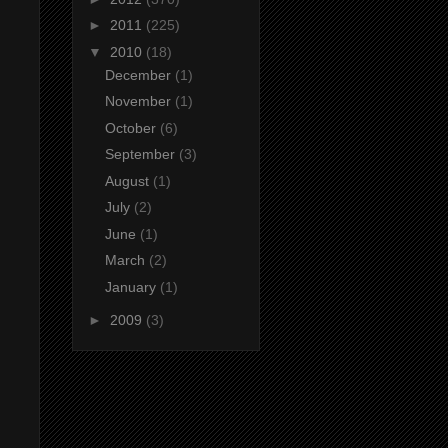
►
2011
(225)
▼
2010
(18)
December
(1)
November
(1)
October
(6)
September
(3)
August
(1)
July
(2)
June
(1)
March
(2)
January
(1)
►
2009
(3)