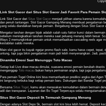
Copyr
Link Slot Gacor dari Situs Slot Gacor Jadi Favorit Para Pemain Sl
Link Slot Gacor dari
Situs Slot Gacor
menjadi pilihan utama karena kemudaha
dan penuh tantangan. Slot Gacor Gampang Menang membuat pengalaman berma
yang selalu diandalkan banyak pemain. Bergabung dengan Situs Slot Gacor a
Mengatur taruhan dengan bijak adalah salah satu faktor kunci dalam bermai
sebelum meningkatkan taruhan mereka saat peluang menang lebih besar. Sca
Ways 2 memungkinkan pemain untuk memanfaatkan cascading reels agar men
kestabilan saldo mereka.
Main slot gacor itu kayak ngejar promo flash sale, kamu harus cepet, tepat,
untung, tapi juga bikin pengalaman main jadi lebih menyenangkan. Jadi, pasti
Dinamika Emosi Saat Menunggu Toto Macau
Setiap kali Live draw macau dimulai, suasana emosi pemain berubah dras
menganggap
Toto macau
bukan hanya permainan angka, tapi juga pengalama
Para pemain Togel Online kini bisa memanfaatkan prediksi angka dari Agen 
ini langsung terbuka bagi setiap pemain baru. Dukungan dari Bandar Togel
Bersama
Situs Togel
, kamu akan merasakan kemudahan dalam bermain dengan
adil dan transparan. Layanan dari Bo Togel Terpercaya selalu mengutamaka
Situs Slot Gacor Deposit 5k Termurah Gampang Menang
Dengan adanya Slot Depo 5k, bermain slot kini bisa lebih hemat. Deposit k