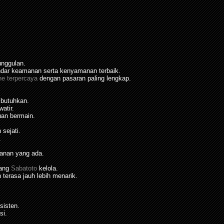
unggulan.
dar keamanan serta kenyamanan terbaik.
ne terpercaya
dengan pasaran paling lengkap.
ibutuhkan.
atir.
an bermain.
sejati.
.
anan yang ada.
yang
Sabatoto
kelola.
 terasa jauh lebih menarik.
sisten.
si.