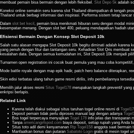
membuat pemain bisa bermain dengan lebih fleksibel.
Slot Depo 5k
adalah so
Koneksi online semakin seru karena slot Thailand ditempatkan di tengah prose
Thailand untuk berbagi informasi dan inspirasi. Performa sistem tetap lancar
Dalam
slot bet kecil
, pemain bisa menikmati hiburan seru dengan modal minim
kesempatan menang. Dengan slot bet 400, peluang mendapatkan hadiah utama
Efisiensi Bermain Dengan Konsep Slot Deposit 10k
Salah satu alasan mengapa Slot Deposit 10k begitu diminati adalah karena
yang penuh dengan fitur dan tantangan seru. Kehadiran Slot Qris membuat s
kesalahan data. Dengan semua kemudahan ini, Slot Deposit 10k menjadi pilih
Turnamen open registration ini cocok buat pemula yang mau coba kompetitif, 
Mode battle royale dengan map epik hadir, patch hero balance diterapkan, rewa
Skin edisi terbatas ulang tahun game resmi dirilis, info pembeliannya tersedi
Memilih jalur akses resmi
Situs Togel178
merupakan langkah preventif yang pa
enkripsi berlapis.
Related Link
Karena telah diakui sebagai situs taruhan togel online resmi di
Togel1
Deposit pemain tidak perlu diproses manual lagi dengan adanya
Togel
Bos togel terpercaya menyajikan
Togel 178
info jelas dan transparan 
Tanpa
americangirlspod.com
biaya deposit, setiap rupiah yang Anda 
Situs toto adil demi kenyamanan
Rtp Togel158
anggota saat bermain to
Manfaatkan bonus dan putaran
Sabatoto Login
gratis di mesin togel u