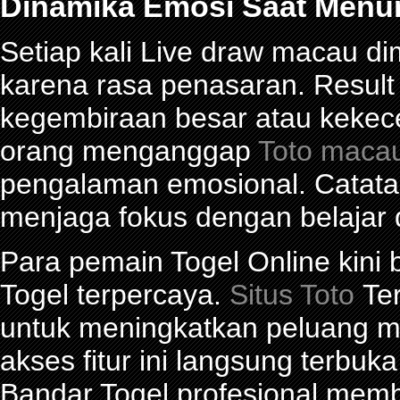
Dinamika Emosi Saat Menu
Setiap kali Live draw macau d
karena rasa penasaran. Res
kegembiraan besar atau kekec
orang menganggap
Toto maca
pengalaman emosional. Catat
menjaga fokus dengan belajar 
Para pemain Togel Online kini
Togel terpercaya.
Situs Toto
Ter
untuk meningkatkan peluang me
akses fitur ini langsung terbu
Bandar Togel profesional mem