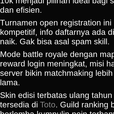
10k menjadi pilihan ideal bagi
dan efisien.
Turnamen open registration in
kompetitif, info daftarnya ada d
naik. Gak bisa asal spam skill.
Mode battle royale dengan map 
reward login meningkat, misi ha
server bikin matchmaking lebi
lama.
Skin edisi terbatas ulang tahun
tersedia di
Toto
. Guild ranking
berlomba kumpulin poin terban