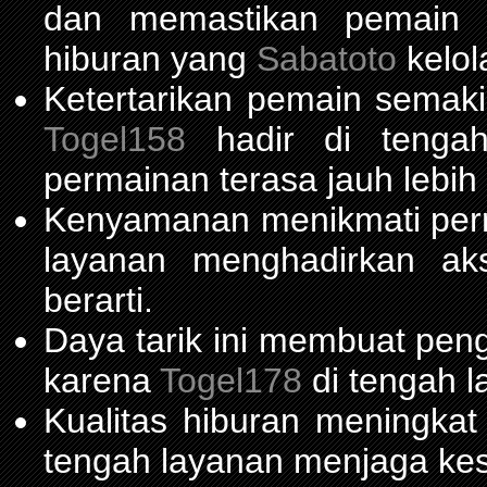
dan memastikan pemain m
hiburan yang
Sabatoto
kelol
Ketertarikan pemain semaki
Togel158
hadir di tengah 
permainan terasa jauh lebih
Kenyamanan menikmati per
layanan menghadirkan ak
berarti.
Daya tarik ini membuat pen
karena
Togel178
di tengah l
Kualitas hiburan meningka
tengah layanan menjaga kest