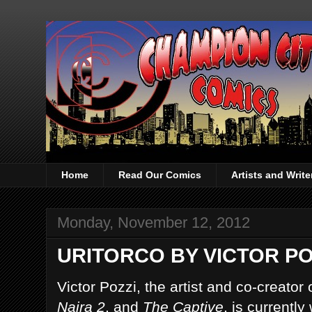
Home
Read Our Comics
Artists and Writ
Monday, November 12, 2012
URITORCO BY VICTOR PO
Victor Pozzi, the artist and co-creator
Naira 2
, and
The Captive
, is currently