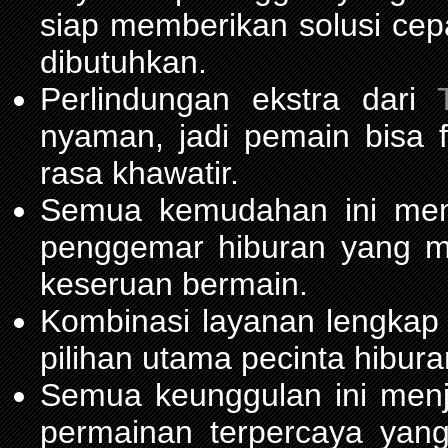
siap memberikan solusi cep
dibutuhkan.
Perlindungan ekstra dari
nyaman, jadi pemain bisa 
rasa khawatir.
Semua kemudahan ini m
penggemar hiburan yang 
keseruan bermain.
Kombinasi layanan lengkap
pilihan utama pecinta hibur
Semua keunggulan ini men
permainan terpercaya yang