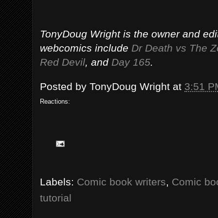
TonyDoug Wright is the owner and edi
webcomics include
Dr Death vs The 
Red Devil
, and
Day 165
.
Posted by
TonyDoug Wright
at
3:51 P
Reactions:
Labels:
Comic book writers
,
Comic boo
tutorial