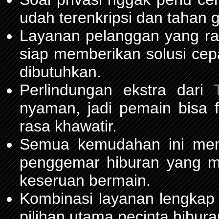
udah terenkripsi dan tahan 
Layanan pelanggan yang ra
siap memberikan solusi cep
dibutuhkan.
Perlindungan ekstra dari
nyaman, jadi pemain bisa 
rasa khawatir.
Semua kemudahan ini m
penggemar hiburan yang 
keseruan bermain.
Kombinasi layanan lengkap
pilihan utama pecinta hibur