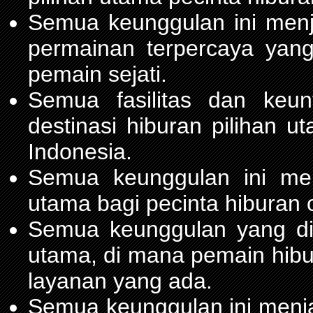
Semua keunggulan ini men
permainan terpercaya yang
pemain sejati.
Semua fasilitas dan keu
destinasi hiburan pilihan 
Indonesia.
Semua keunggulan ini me
utama bagi pecinta hiburan 
Semua keunggulan yang d
utama, di mana pemain hib
layanan yang ada.
Semua keunggulan ini menja