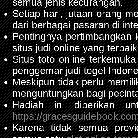
semua jenis kecurangan.
Setiap hari, jutaan orang m
dari berbagai pasaran di inte
Pentingnya pertimbangka
situs judi online yang terbaik
Situs toto online terkemu
penggemar judi togel Indone
Meskipun tidak perlu memil
menguntungkan bagi pecinta
Hadiah ini diberikan u
https://gracesguidebook.com
Karena tidak semua prov