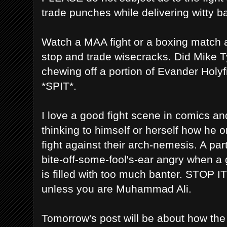
trade punches while delivering witty ba
Watch a MAA fight or a boxing match 
stop and trade wisecracks. Did Mike T
chewing off a portion of Evander Holy
*SPIT*.
I love a good fight scene in comics and
thinking to himself or herself how he 
fight against their arch-nemesis. A pa
bite-off-some-fool's-ear angry when a 
is filled with too much banter. STOP IT
unless you are Muhammad Ali.
Tomorrow's post will be about how the 