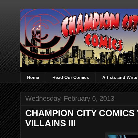
Home
Read Our Comics
Artists and Writ
Wednesday, February 6, 2013
CHAMPION CITY COMICS
VILLAINS III