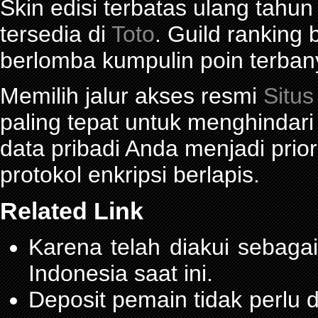
Skin edisi terbatas ulang tahun
tersedia di
Toto
. Guild ranking
berlomba kumpulin poin terban
Memilih jalur akses resmi
Situs
paling tepat untuk menghindar
data pribadi Anda menjadi prior
protokol enkripsi berlapis.
Related Link
Karena telah diakui sebagai
Indonesia saat ini.
Deposit pemain tidak perlu