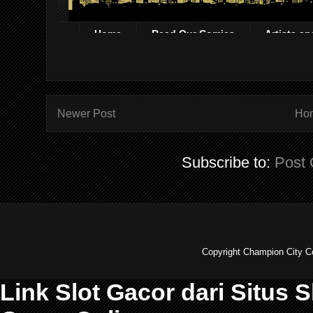
Newer Post
Ho
Subscribe to:
Post
Copyright Champion City C
Link Slot Gacor dari Situs 