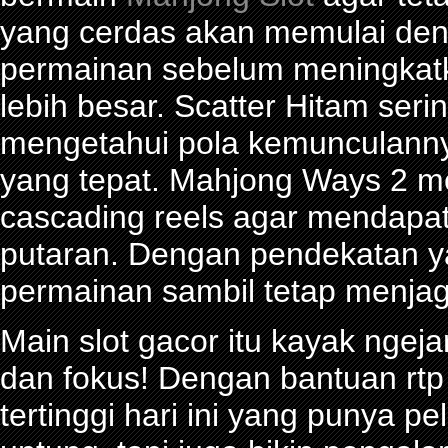
yang cerdas akan memulai den
permainan sebelum meningkat
lebih besar. Scatter Hitam seri
mengetahui pola kemunculann
yang tepat. Mahjong Ways 2 
cascading reels agar mendapa
putaran. Dengan pendekatan ya
permainan sambil tetap menjag
Main slot gacor itu kayak ngeja
dan fokus! Dengan bantuan rtp 
tertinggi hari ini yang punya 