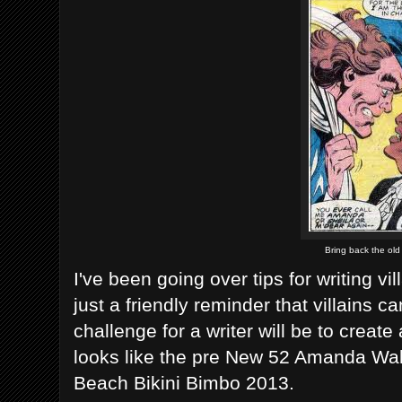
Bring back the ol
I've been going over tips for writing vi
just a friendly reminder that villains 
challenge for a writer will be to create
looks like the pre New 52 Amanda Wall
Beach Bikini Bimbo 2013.