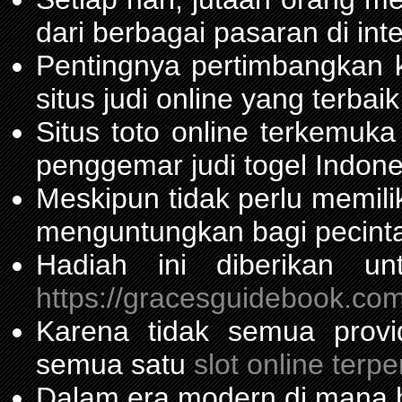
dari berbagai pasaran di inte
Pentingnya pertimbangka
situs judi online yang terbaik
Situs toto online terkemu
penggemar judi togel Indone
Meskipun tidak perlu memil
menguntungkan bagi pecinta
Hadiah ini diberikan u
https://gracesguidebook.com
Karena tidak semua prov
semua satu
slot online terp
Dalam era modern di mana h