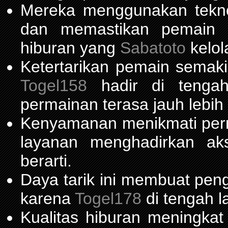
Mereka menggunakan teknol
dan memastikan pemain m
hiburan yang
Sabatoto
kelol
Ketertarikan pemain semaki
Togel158
hadir di tengah 
permainan terasa jauh lebih
Kenyamanan menikmati per
layanan menghadirkan ak
berarti.
Daya tarik ini membuat pen
karena
Togel178
di tengah l
Kualitas hiburan meningka