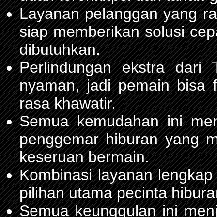
Layanan pelanggan yang ra
siap memberikan solusi cep
dibutuhkan.
Perlindungan ekstra dari
nyaman, jadi pemain bisa 
rasa khawatir.
Semua kemudahan ini m
penggemar hiburan yang 
keseruan bermain.
Kombinasi layanan lengkap
pilihan utama pecinta hibur
Semua keunggulan ini men