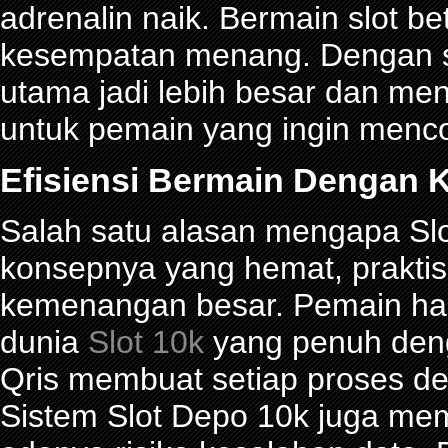
adrenalin naik. Bermain slot be
kesempatan menang. Dengan sl
utama jadi lebih besar dan me
untuk pemain yang ingin menco
Efisiensi Bermain Dengan K
Salah satu alasan mengapa Slot
konsepnya yang hemat, prakti
kemenangan besar. Pemain han
dunia
Slot 10k
yang penuh denga
Qris membuat setiap proses de
Sistem Slot Depo 10k juga me