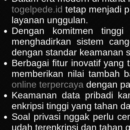
togelpede.id
tetap menjadi pi
layanan unggulan.
Dengan komitmen tinggi
menghadirkan sistem can
dengan standar keamanan s
Berbagai fitur inovatif yang
memberikan nilai tambah 
online terpercaya
dengan pas
Keamanan data pribadi ka
enkripsi tinggi yang tahan da
Soal privasi nggak perlu c
udah terenkripsi dan tahan 