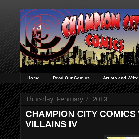
Home
Read Our Comics
Artists and Writ
Thursday, February 7, 2013
CHAMPION CITY COMICS
VILLAINS IV