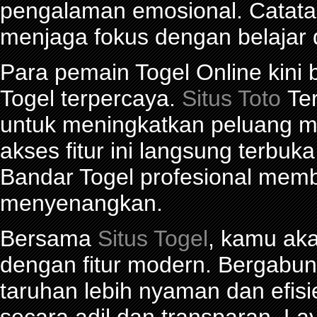
pengalaman emosional. Catat
menjaga fokus dengan belajar 
Para pemain Togel Online kini
Togel terpercaya.
Situs Toto
Ter
untuk meningkatkan peluang me
akses fitur ini langsung terbu
Bandar Togel profesional mem
menyenangkan.
Bersama
Situs Togel
, kamu ak
dengan fitur modern. Bergabu
taruhan lebih nyaman dan efisie
secara adil dan transparan. La