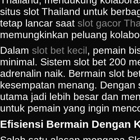
situs slot Thailand untuk berba
tetap lancar saat
slot gacor Th
memungkinkan peluang kolabor
Dalam
slot bet kecil
, pemain bi
minimal. Sistem slot bet 200 
adrenalin naik. Bermain slot be
kesempatan menang. Dengan sl
utama jadi lebih besar dan me
untuk pemain yang ingin menco
Efisiensi Bermain Dengan K
Salah satu alasan mengapa Slot