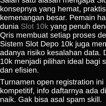
konsepnya yang hemat, prakti
kemenangan besar. Pemain han
dunia
Slot 10k
yang penuh denga
Qris membuat setiap proses de
Sistem Slot Depo 10k juga me
adanya risiko kesalahan data.
10k menjadi pilihan ideal bagi
dan efisien.
Turnamen open registration in
kompetitif, info daftarnya ada d
naik. Gak bisa asal spam skill.