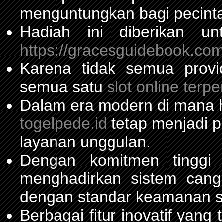
menguntungkan bagi pecinta
Hadiah ini diberikan u
https://gracesguidebook.com
Karena tidak semua prov
semua satu
slot online terp
Dalam era modern di mana h
togelpede.id
tetap menjadi pi
layanan unggulan.
Dengan komitmen tinggi
menghadirkan sistem can
dengan standar keamanan s
Berbagai fitur inovatif yang