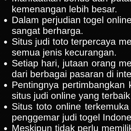
kemenangan lebih besar.
Dalam perjudian togel onli
sangat berharga.
Situs judi toto terpercaya 
semua jenis kecurangan.
Setiap hari, jutaan orang m
dari berbagai pasaran di inte
Pentingnya pertimbangka
situs judi online yang terbaik
Situs toto online terkemu
penggemar judi togel Indone
Meskipun tidak perlu memil