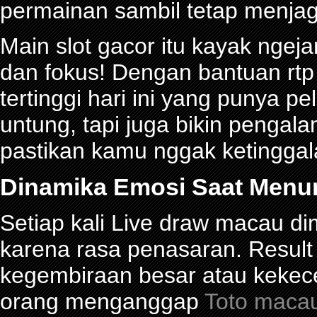
permainan sambil tetap menjag
Main slot gacor itu kayak ngeja
dan fokus! Dengan bantuan rtp 
tertinggi hari ini yang punya 
untung, tapi juga bikin pengal
pastikan kamu nggak ketinggalan
Dinamika Emosi Saat Menu
Setiap kali Live draw macau d
karena rasa penasaran. Res
kegembiraan besar atau kekec
orang menganggap
Toto maca