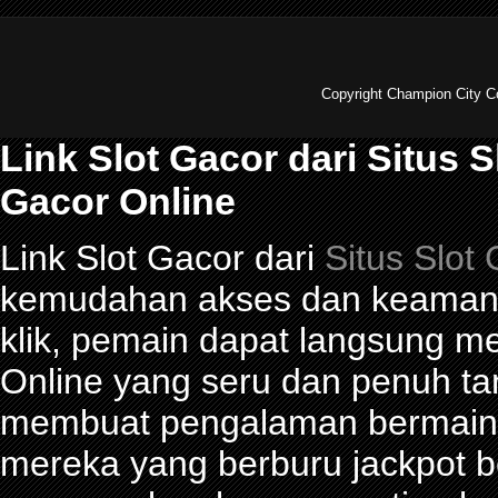
Copyright Champion City C
Link Slot Gacor dari Situs 
Gacor Online
Link Slot Gacor dari
Situs Slot
kemudahan akses dan keamana
klik, pemain dapat langsung m
Online yang seru dan penuh t
membuat pengalaman bermain 
mereka yang berburu jackpot be