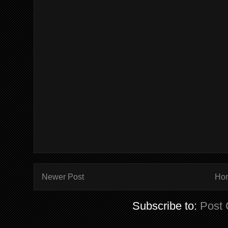
Newer Post
Ho
Subscribe to:
Post